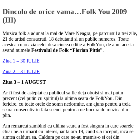
Dincolo de orice vama…Folk You 2009
(III)
Muzica folk a adunat la mal de Mare Neagra, pe parcursul a trei zile,
21 de artisti consacrati, 18 debutanti si un public numeros. Toate
acestea cu ocazia celei de-a cincea editie a FolkYou, de anul acesta
avand numele
Festivalul de Folk “Florian Pittis”
.
Ziua 1 – 30 IULIE
Ziua 2 – 31 IULIE
Ziua 3 – 1 AUGUST
Ar fi fost de asteptat ca publicul sa fie deja oboist si mai putin
prezent (cel putin cu spiritul) la ultima seara de FolkYou. Din
fericire, cu toate orele de somn nedormite, am ajuns pentru a treia
seara consecutiv in fata scenei pentru a ne bucura de muzica din
plin.
Am remarcat zambind ca ultima seara a fost singura in care soarele
chiar ne-a urmarit cu interes, iar la ora 19, cand s-a inceput, inca se
simtea caldura sa. Caldura pe care ne-au trasmis-o si cei din