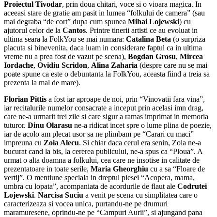
Proiectul Tivodar
, prin doua chitari, voce si o vioara magica. In
aceeasi stare de gratie am pasit in lumea “folkului de camera” (sau
mai degraba “de cort” dupa cum spunea
Mihai Lojewski
) cu
ajutorul celor de la
Cantos
. Printre tinerii artisti ce au evoluat in
ultima seara la FolkYou se mai numara:
Catalina Beta
(o surpriza
placuta si binevenita, daca luam in considerare faptul ca in ultima
vreme nu a prea fost de vazut pe scena),
Bogdan Grosu
,
Mircea
Iordache
,
Ovidiu Scridon
,
Alina Zaharia
(despre care nu se mai
poate spune ca este o debuntanta la FolkYou, aceasta fiind a treia sa
prezenta la mal de mare).
Florian Pittis
a fost iar aproape de noi, prin “Vinovatii fara vina”,
iar recitalurile numelor consacrate a inceput prin acelasi imn drag,
care ne-a urmarit trei zile si care sigur a ramas imprimat in memoria
tuturor.
Dinu Olarasu
ne-a ridicat incet spre o lume plina de poezie,
iar de acolo am plecat usor sa ne plimbam pe “Carari cu maci”
impreuna cu
Zoia Alecu
. Si chiar daca cerul era senin, Zoia ne-a
bucurat cand la bis, la cererea publicului, ne-a spus ca “Ploua”. A
urmat o alta doamna a folkului, cea care ne insotise in calitate de
prezentatoare in toate serile,
Maria Gheorghiu
cu a sa “Floare de
vertij”. O mentiune speciala in dreptul piesei “Acopera, mama,
umbra cu lopata”, acompaniata de acordurile de flaut ale
Codrutei
Lojewski
.
Narcisa Suciu
a venit pe scena cu simplitatea care o
caracterizeaza si vocea unica, purtandu-ne pe drumuri
maramuresene, oprindu-ne pe “Campuri Aurii”, si ajungand pana