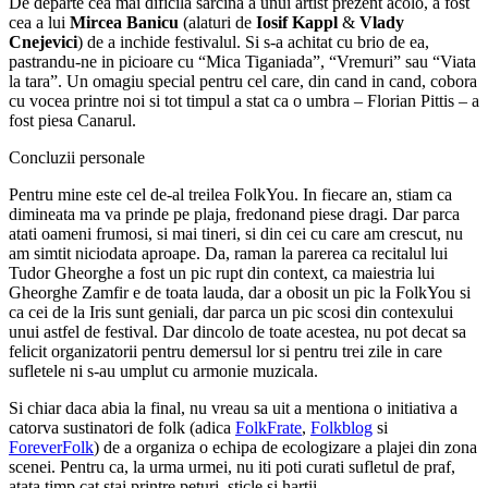
De departe cea mai dificila sarcina a unui artist prezent acolo, a fost
cea a lui
Mircea Banicu
(alaturi de
Iosif Kappl
&
Vlady
Cnejevici
) de a inchide festivalul. Si s-a achitat cu brio de ea,
pastrandu-ne in picioare cu “Mica Tiganiada”, “Vremuri” sau “Viata
la tara”. Un omagiu special pentru cel care, din cand in cand, cobora
cu vocea printre noi si tot timpul a stat ca o umbra – Florian Pittis – a
fost piesa Canarul.
Concluzii personale
Pentru mine este cel de-al treilea FolkYou. In fiecare an, stiam ca
dimineata ma va prinde pe plaja, fredonand piese dragi. Dar parca
atati oameni frumosi, si mai tineri, si din cei cu care am crescut, nu
am simtit niciodata aproape. Da, raman la parerea ca recitalul lui
Tudor Gheorghe a fost un pic rupt din context, ca maiestria lui
Gheorghe Zamfir e de toata lauda, dar a obosit un pic la FolkYou si
ca cei de la Iris sunt geniali, dar parca un pic scosi din contexului
unui astfel de festival. Dar dincolo de toate acestea, nu pot decat sa
felicit organizatorii pentru demersul lor si pentru trei zile in care
sufletele ni s-au umplut cu armonie muzicala.
Si chiar daca abia la final, nu vreau sa uit a mentiona o initiativa a
catorva sustinatori de folk (adica
FolkFrate
,
Folkblog
si
ForeverFolk
) de a organiza o echipa de ecologizare a plajei din zona
scenei. Pentru ca, la urma urmei, nu iti poti curati sufletul de praf,
atata timp cat stai printre peturi, sticle si hartii.