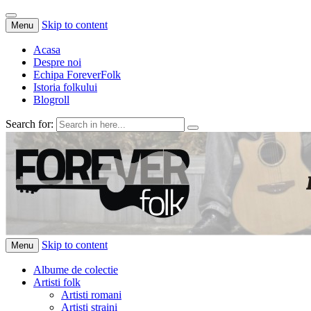
Skip to content
Menu
Acasa
Despre noi
Echipa ForeverFolk
Istoria folkului
Blogroll
Search for:
ForeverFolk
Muzica sufletului tau
Skip to content
Menu
Albume de colectie
Artisti folk
Artisti romani
Artisti straini