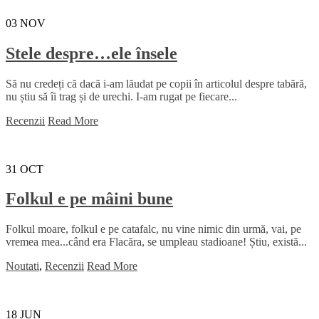
03
NOV
Stele despre…ele însele
Să nu credeți că dacă i-am lăudat pe copii în articolul despre tabără,
nu știu să îi trag și de urechi. I-am rugat pe fiecare...
Recenzii
Read More
31
OCT
Folkul e pe mâini bune
Folkul moare, folkul e pe catafalc, nu vine nimic din urmă, vai, pe
vremea mea...când era Flacăra, se umpleau stadioane! Știu, există...
Noutati
,
Recenzii
Read More
18
JUN