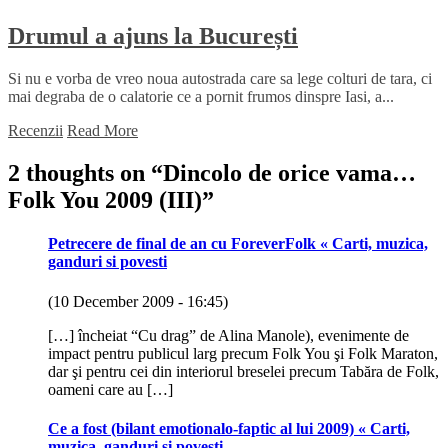
Drumul a ajuns la București
Si nu e vorba de vreo noua autostrada care sa lege colturi de tara, ci
mai degraba de o calatorie ce a pornit frumos dinspre Iasi, a...
Recenzii
Read More
2 thoughts on “
Dincolo de orice vama…
Folk You 2009 (III)
”
Petrecere de final de an cu ForeverFolk « Carti, muzica,
ganduri si povesti
(10 December 2009 - 16:45)
[…] încheiat “Cu drag” de Alina Manole), evenimente de
impact pentru publicul larg precum Folk You şi Folk Maraton,
dar şi pentru cei din interiorul breselei precum Tabăra de Folk,
oameni care au […]
Ce a fost (bilant emotionalo-faptic al lui 2009) « Carti,
muzica, ganduri si povesti