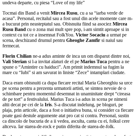
undeva departe, cu piesa “Love of my life”
Tocmai din Band a venit
Mircea Rusu
, cu a sa “iarba verde de
acasa”. Personal, recitalul sau a fost unul din acele momente care m-
a bucurat prin neasteptatul sau. Obisnuita fiind sa asociez
Mircea
Rusu Band
cu o zona mai mult spre pop, i-am simtit aproape si in
context cu tot ce a insemnat FolkYou.
Victor Socaciu
a urmat pe
scena, deschizand drumul pentru
Gheoghe Zamfir
si naiul sau
fermecat.
Florin Chilian
ne-a adus aminte de inca un om disparut dintre noi,
Vali Sterian
si l-a invitat alaturi de el pe
Marius Tuca
pentru a ne
spune o “Amintire cu haiduci”. Am primit indemnul sa fugim la
mare cu “Iubi” si am savurat in liniste “Zece” intamplari ciudate.
Daca eram obisnuiti ca dupa fiecare recital Maria Gheorghiu sa urce
pe scena pentru a prezenta urmatorii artisti, se simtea nevoie de o
schimbare pentru momentul desemnat in unaminitate drept “cireasa
de pe tort” a festivalului. Marius Tuca i-a adus in scena pe nimeni
altii decat pe cei de la
Iris
. S-a discutat indelung, pe bloguri, pe
plaja, prin articole, daca a fost o initiativa buna, si consider ca fiecare
poate gasi destule argumente atat pro cat si contra. Personal, sustin
ca dincolo de bucuria de a ii vedea, asculta, canta cu ei, folkul cere
altceva. Iar starea-de-rock e putin diferita de starea-de-folk.