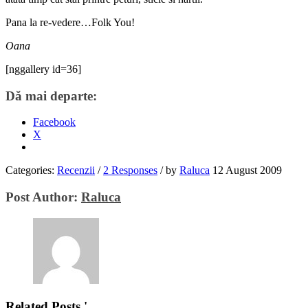
Pana la re-vedere…Folk You!
Oana
[nggallery id=36]
Dă mai departe:
Facebook
X
Categories:
Recenzii
/
2 Responses
/
by
Raluca
12 August 2009
Post Author:
Raluca
Related Posts '