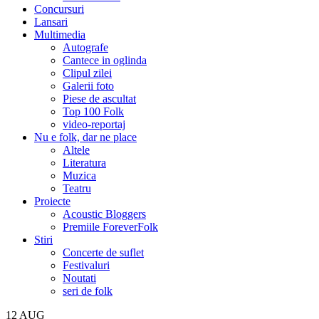
Concursuri
Lansari
Multimedia
Autografe
Cantece in oglinda
Clipul zilei
Galerii foto
Piese de ascultat
Top 100 Folk
video-reportaj
Nu e folk, dar ne place
Altele
Literatura
Muzica
Teatru
Proiecte
Acoustic Bloggers
Premiile ForeverFolk
Stiri
Concerte de suflet
Festivaluri
Noutati
seri de folk
12
AUG