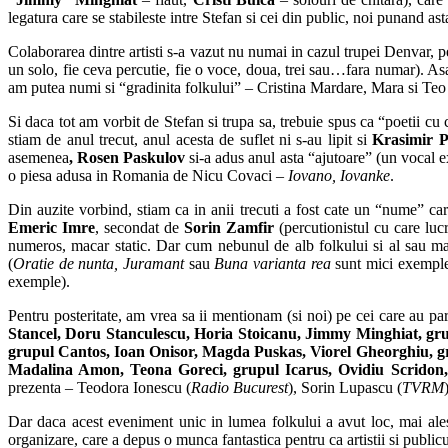
legatura care se stabileste intre Stefan si cei din public, noi punand as
Colaborarea dintre artisti s-a vazut nu numai in cazul trupei Denvar, p
un solo, fie ceva percutie, fie o voce, doua, trei sau…fara numar). A
am putea numi si “gradinita folkului” – Cristina Mardare, Mara si Teo 
Si daca tot am vorbit de Stefan si trupa sa, trebuie spus ca “poetii cu 
stiam de anul trecut, anul acesta de suflet ni s-au lipit si
Krasimir 
asemenea
, Rosen Paskulov
si-a adus anul asta “ajutoare” (un vocal e
o piesa adusa in Romania de Nicu Covaci –
Iovano, Iovanke
.
Din auzite vorbind, stiam ca in anii trecuti a fost cate un “nume” car
Emeric Imre
, secondat de
Sorin Zamfir
(percutionistul cu care lucr
numeros, macar static. Dar cum nebunul de alb folkului si al sau mag
(
Oratie de nunta, Juramant
sau
Buna varianta rea
sunt mici exempl
exemple).
Pentru posteritate, am vrea sa ii mentionam (si noi) pe cei care au pa
Stancel, Doru Stanculescu, Horia Stoicanu, Jimmy Minghiat, gr
grupul Cantos, Ioan Onisor, Magda Puskas, Viorel Gheorghiu, gru
Madalina Amon, Teona Goreci, grupul Icarus, Ovidiu Scridon
prezenta – Teodora Ionescu (
Radio Bucurest
), Sorin Lupascu (
TVRM
Dar daca acest eveniment unic in lumea folkului a avut loc, mai ales 
organizare, care a depus o munca fantastica pentru ca artistii si public