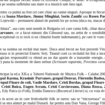
ta pe seama sufletului sau mare si a muzicii sale fara egal.
entru ca putini au fost cei care chiar au cantat singuri. Aproape in fieca
sa ca
Ioana Mardare, Jimmy Minghiat, Sorin Zamfir
sau
Rosen Pa
Lojewski – permanent alaturi de parintii lor pe scena (daca nu, macar di
chitara”, asa cum sunt numiti in Bulgaria cei care canta folk, chiar daca 
Parvanov
, ce a facut minuni din Gibsonul sau, un artist de o sensibilit
xceptional cu iz rock si un chitarist foarte indemanatic), pe care le v
e sa sustina un recital mai mare. Daca anul trecut au fost prezenti Vinti
eaza si in proiectul Emeric Set). Tinand cont ca recitalul lui Imi a inc
ician responsabil cu ritmul au un dar aparte de a transmite energie, a
e) pana la momente de dans nebun (
Scrisoare suparata, Povestea caval
rticipat la ed.a XII-a a Taberei Nationale de Muzica Folk – Calafat 200
upul Karma, Krasimir Parvanov, grupul Denvar, Florentin Budea,
pul Floare de colt, Vasile Mardare, Cristi Bordas, grupul Floare 
, Cristi Buica, Eugen Avram, Cristi Corcioveanu, Diana Rosca
), Edy Paicu (
e-Folk
), Emilia Danescu (
Bocancul Literar
) si, cu voia 
in acest an in care festivalurile folk se raresc sau se “micsoreaza” s
ul sa stea alaturi pe malul Dunarii. Iar pentru asta Dan Vana, George Fil