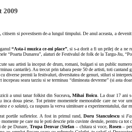
t 2009
citisem si povestisem de-a lungul timpului. De anul aceasta, a devenit
loganul
“Asta-i muzica ce-mi place”
, si s-a dorit a fi un prilej de a ne
mele “Poarta Dunarea”, alaturi de Festivalul de folk de la Targu-Jiu, “Po
e sau artisti la inceput de drum, romani, bulgari si un public numeros pl
rminau cantarile). Au trecut prin tabara peste 50 de artisti, toti cantand g
cu diverse premii la festivaluri, diversitatea de genuri, stiluri si interpre
ct incepeau seara tarziu si se terminau “dimineata devreme” (si asta doar 
zicii a unui tanar folkist din Suceava
, Mihai Boicu
. La doar 17 ani s-
 inca doua piese. Tot printre momentele memorabile care ne vor urmar
tea e o salata
), ca raspuns la verva uimitoare a experimentatului, dar 
t portile sufletelor. A fost in primul rand,
Doru Stanculescu
si
Fa
mente pe care nu le poti descrie prin cuvinte destule, pentru ca tot ce a
rei de pe Dunare,
Trupa Denvar
(
Stefan
– chitara si voce,
Rosen
– per
 ne-au umplut fiecare seara cu refrenele
Calafat, te salut!
si
Dragostea