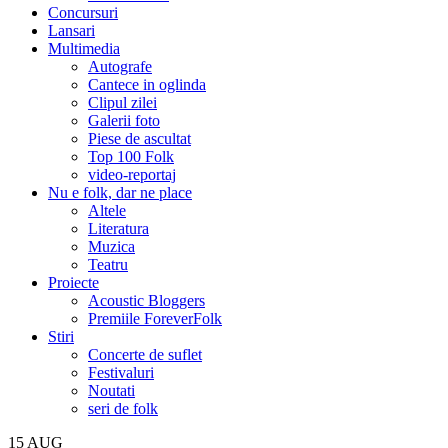
Concursuri
Lansari
Multimedia
Autografe
Cantece in oglinda
Clipul zilei
Galerii foto
Piese de ascultat
Top 100 Folk
video-reportaj
Nu e folk, dar ne place
Altele
Literatura
Muzica
Teatru
Proiecte
Acoustic Bloggers
Premiile ForeverFolk
Stiri
Concerte de suflet
Festivaluri
Noutati
seri de folk
15
AUG