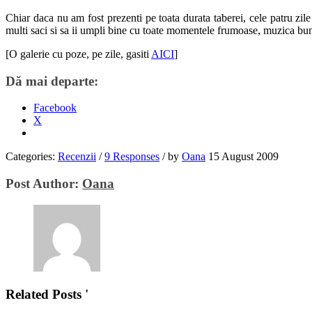
Chiar daca nu am fost prezenti pe toata durata taberei, cele patru zil
multi saci si sa ii umpli bine cu toate momentele frumoase, muzica buna 
[O galerie cu poze, pe zile, gasiti
AICI
]
Dă mai departe:
Facebook
X
Categories:
Recenzii
/
9 Responses
/
by
Oana
15 August 2009
Post Author:
Oana
Related Posts '