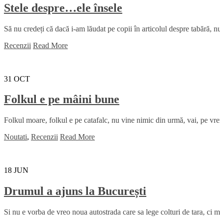
Stele despre…ele însele
Să nu credeți că dacă i-am lăudat pe copii în articolul despre tabără, nu 
Recenzii
Read More
31
OCT
Folkul e pe mâini bune
Folkul moare, folkul e pe catafalc, nu vine nimic din urmă, vai, pe vre
Noutati
,
Recenzii
Read More
18
JUN
Drumul a ajuns la București
Si nu e vorba de vreo noua autostrada care sa lege colturi de tara, ci m