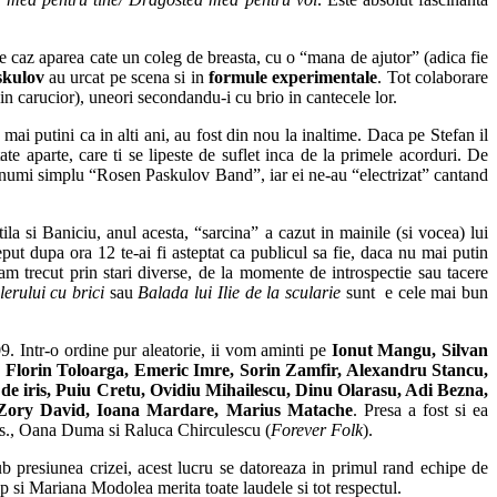
re caz aparea cate un coleg de breasta, cu o “mana de ajutor” (adica fie
skulov
au urcat pe scena si in
formule experimentale
. Tot colaborare
n carucior), uneori secondandu-i cu brio in cantecele lor.
mai putini ca in alti ani, au fost din nou la inaltime. Daca pe Stefan il
ate aparte, care ti se lipeste de suflet inca de la primele acorduri. De
om numi simplu “Rosen Paskulov Band”, iar ei ne-au “electrizat” cantand
la si Baniciu, anul acesta, “sarcina” a cazut in mainile (si vocea) lui
eput dupa ora 12 te-ai fi asteptat ca publicul sa fie, daca nu mai putin
m trecut prin stari diverse, de la momente de introspectie sau tacere
erului cu brici
sau
Balada lui Ilie de la scularie
sunt e cele mai bun
9. Intr-o ordine pur aleatorie, ii vom aminti pe
Ionut Mangu, Silvan
 Florin Toloarga, Emeric Imre, Sorin Zamfir, Alexandru Stancu,
de iris, Puiu Cretu, Ovidiu Mihailescu, Dinu Olarasu, Adi Bezna,
, Zory David, Ioana Mardare, Marius Matache
. Presa a fost si ea
dvs., Oana Duma si Raluca Chirculescu (
Forever Folk
).
ub presiunea crizei, acest lucru se datoreaza in primul rand echipe de
ip si Mariana Modolea merita toate laudele si tot respectul.