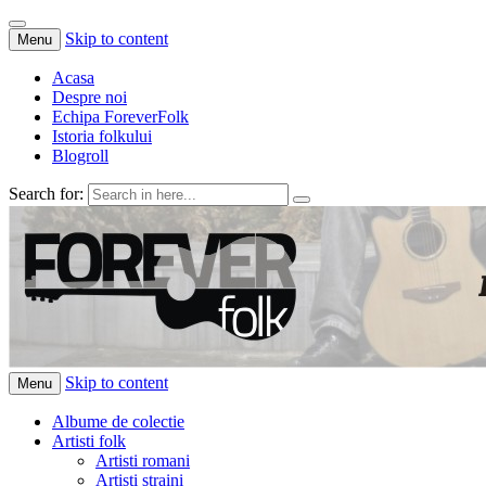
Skip to content
Menu
Acasa
Despre noi
Echipa ForeverFolk
Istoria folkului
Blogroll
Search for:
ForeverFolk
Muzica sufletului tau
Skip to content
Menu
Albume de colectie
Artisti folk
Artisti romani
Artisti straini