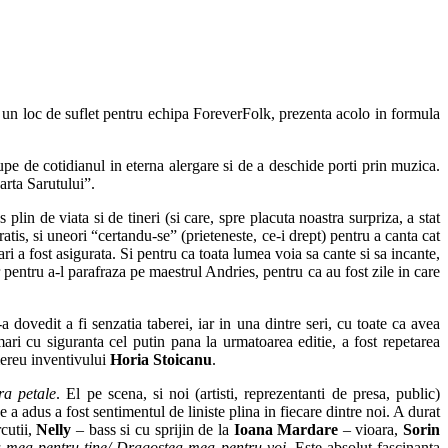
 un loc de suflet pentru echipa ForeverFolk, prezenta acolo in formula
 rupe de cotidianul in eterna alergare si de a deschide porti prin muzica.
arta Sarutului”.
in de viata si de tineri (si care, spre placuta noastra surpriza, a stat
ratis, si uneori “certandu-se” (prieteneste, ce-i drept) pentru a canta cat
tari a fost asigurata. Si pentru ca toata lumea voia sa cante si sa incante,
pentru a-l parafraza pe maestrul Andries, pentru ca au fost zile in care
a dovedit a fi senzatia taberei, iar in una dintre seri, cu toate ca avea
i cu siguranta cel putin pana la urmatoarea editie, a fost repetarea
mereu inventivului
Horia Stoicanu
.
ra petale
. El pe scena, si noi (artisti, reprezentanti de presa, public)
 adus a fost sentimentul de liniste plina in fiecare dintre noi. A durat
cutii,
Nelly
– bass si cu sprijin de la
Ioana Mardare
– vioara,
Sorin
 mea pentru tine/ Dragostea mea pentru voi
. Este absolut fascinanta