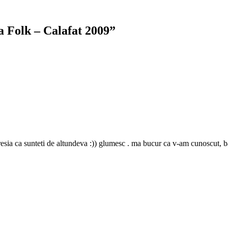
 Folk – Calafat 2009
”
presia ca sunteti de altundeva :)) glumesc . ma bucur ca v-am cunoscut, b