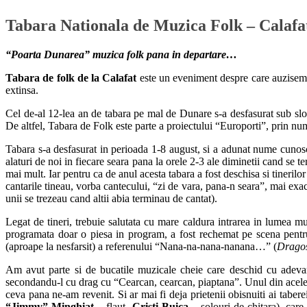
Tabara Nationala de Muzica Folk – Calafa
“Poarta Dunarea” muzica folk pana in departare…
Tabara de folk de la Calafat
este un eveniment despre care auzisem, 
extinsa.
Cel de-al 12-lea an de tabara pe mal de Dunare s-a desfasurat sub s
De altfel, Tabara de Folk este parte a proiectului “Europorti”, prin nu
Tabara s-a desfasurat in perioada 1-8 august, si a adunat nume cunoscut
alaturi de noi in fiecare seara pana la orele 2-3 ale diminetii cand se te
mai mult. Iar pentru ca de anul acesta tabara a fost deschisa si tinerilor 
cantarile tineau, vorba cantecului, “zi de vara, pana-n seara”, mai exa
unii se trezeau cand altii abia terminau de cantat).
Legat de tineri, trebuie salutata cu mare caldura intrarea in lumea mu
programata doar o piesa in program, a fost rechemat pe scena pentru
(aproape la nesfarsit) a referenului “Nana-na-nana-nanana…” (
Dragos
Am avut parte si de bucatile muzicale cheie care deschid cu adevara
secondandu-l cu drag cu “Cearcan, cearcan, piaptana”. Unul din acele mo
ceva pana ne-am revenit. Si ar mai fi deja prietenii obisnuiti ai tabe
“Jimmy” Minghiat
– flaut,
Cristi Buica
– solouri de chitara), care