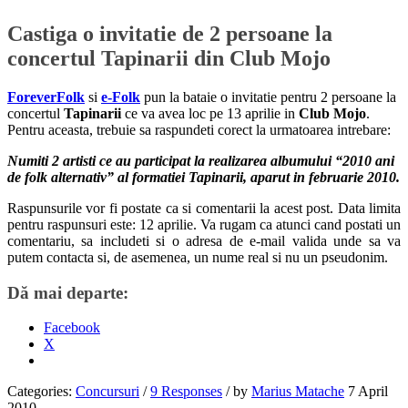
Castiga o invitatie de 2 persoane la
concertul Tapinarii din Club Mojo
ForeverFolk
si
e-Folk
pun la bataie o invitatie pentru 2 persoane la
concertul
Tapinarii
ce va avea loc pe 13 aprilie in
Club Mojo
.
Pentru aceasta, trebuie sa raspundeti corect la urmatoarea intrebare:
Numiti 2 artisti ce au participat la realizarea albumului “2010 ani
de folk alternativ” al formatiei Tapinarii, aparut in februarie 2010.
Raspunsurile vor fi postate ca si comentarii la acest post. Data limita
pentru raspunsuri este: 12 aprilie. Va rugam ca atunci cand postati un
comentariu, sa includeti si o adresa de e-mail valida unde sa va
putem contacta si, de asemenea, un nume real si nu un pseudonim.
Dă mai departe:
Facebook
X
Categories:
Concursuri
/
9 Responses
/
by
Marius Matache
7 April
2010