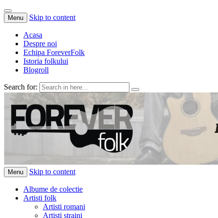
Skip to content
Menu
Acasa
Despre noi
Echipa ForeverFolk
Istoria folkului
Blogroll
Search for:
ForeverFolk
Muzica sufletului tau
Skip to content
Menu
Albume de colectie
Artisti folk
Artisti romani
Artisti straini