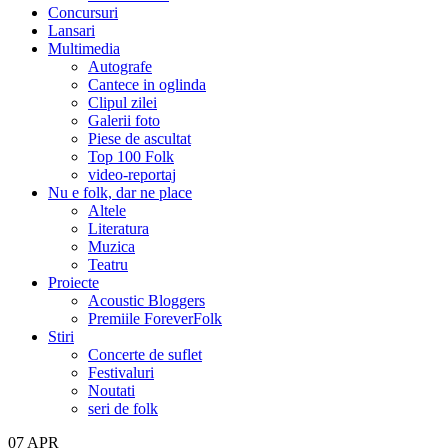
Concursuri
Lansari
Multimedia
Autografe
Cantece in oglinda
Clipul zilei
Galerii foto
Piese de ascultat
Top 100 Folk
video-reportaj
Nu e folk, dar ne place
Altele
Literatura
Muzica
Teatru
Proiecte
Acoustic Bloggers
Premiile ForeverFolk
Stiri
Concerte de suflet
Festivaluri
Noutati
seri de folk
07
APR