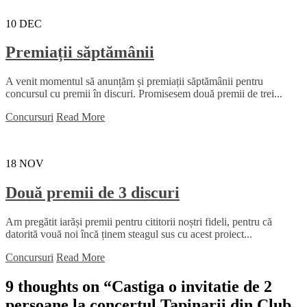
10
DEC
Premiații săptămânii
A venit momentul să anunțăm și premiații săptămânii pentru
concursul cu premii în discuri. Promisesem două premii de trei...
Concursuri
Read More
18
NOV
Două premii de 3 discuri
Am pregătit iarăși premii pentru cititorii noștri fideli, pentru că
datorită vouă noi încă ținem steagul sus cu acest proiect...
Concursuri
Read More
9 thoughts on “
Castiga o invitatie de 2
persoane la concertul Tapinarii din Club