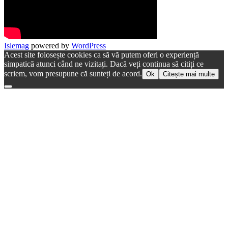
Islemag
powered by
WordPress
Acest site folosește cookies ca să vă putem oferi o experiență
simpatică atunci când ne vizitați. Dacă veți continua să citiți ce
scriem, vom presupune că sunteți de acord.
Ok
Citește mai multe