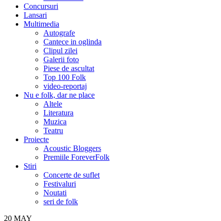
Concursuri
Lansari
Multimedia
Autografe
Cantece in oglinda
Clipul zilei
Galerii foto
Piese de ascultat
Top 100 Folk
video-reportaj
Nu e folk, dar ne place
Altele
Literatura
Muzica
Teatru
Proiecte
Acoustic Bloggers
Premiile ForeverFolk
Stiri
Concerte de suflet
Festivaluri
Noutati
seri de folk
20
MAY