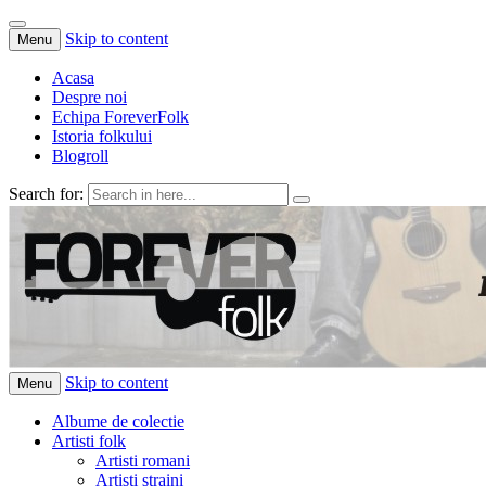
Skip to content
Menu
Acasa
Despre noi
Echipa ForeverFolk
Istoria folkului
Blogroll
Search for:
ForeverFolk
Muzica sufletului tau
Skip to content
Menu
Albume de colectie
Artisti folk
Artisti romani
Artisti straini