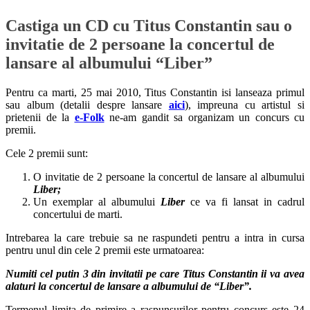
Castiga un CD cu Titus Constantin sau o
invitatie de 2 persoane la concertul de
lansare al albumului “Liber”
Pentru ca marti, 25 mai 2010, Titus Constantin isi lanseaza primul
sau album (detalii despre lansare
aici
), impreuna cu artistul si
prietenii de la
e-Folk
ne-am gandit sa organizam un concurs cu
premii.
Cele 2 premii sunt:
O invitatie de 2 persoane la concertul de lansare al albumului
Liber;
Un exemplar al albumului
Liber
ce va fi lansat in cadrul
concertului de marti.
Intrebarea la care trebuie sa ne raspundeti pentru a intra in cursa
pentru unul din cele 2 premii este urmatoarea:
Numiti cel putin 3 din invitatii pe care Titus Constantin ii va avea
alaturi la concertul de lansare a albumului de “Liber”.
Termenul limita de primire a raspunsurilor pentru concurs este 24