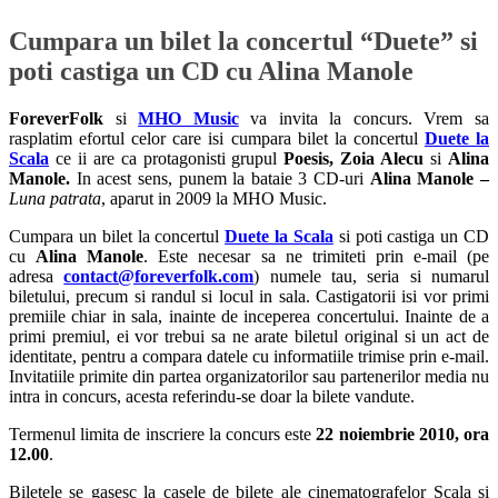
Cumpara un bilet la concertul “Duete” si
poti castiga un CD cu Alina Manole
ForeverFolk
si
MHO Music
va invita la concurs. Vrem sa
rasplatim efortul celor care isi cumpara bilet la concertul
Duete la
Scala
ce ii are ca protagonisti grupul
Poesis, Zoia Alecu
si
Alina
Manole.
In acest sens, punem la bataie 3 CD-uri
Alina Manole –
Luna patrata
, aparut in 2009 la MHO Music.
Cumpara un bilet la concertul
Duete la Scala
si poti castiga un CD
cu
Alina Manole
. Este necesar sa ne trimiteti prin e-mail (pe
adresa
contact@foreverfolk.com
) numele tau, seria si numarul
biletului, precum si randul si locul in sala. Castigatorii isi vor primi
premiile chiar in sala, inainte de inceperea concertului. Inainte de a
primi premiul, ei vor trebui sa ne arate biletul original si un act de
identitate, pentru a compara datele cu informatiile trimise prin e-mail.
Invitatiile primite din partea organizatorilor sau partenerilor media nu
intra in concurs, acesta referindu-se doar la bilete vandute.
Termenul limita de inscriere la concurs este
22 noiembrie 2010, ora
12.00
.
Biletele se gasesc la casele de bilete ale cinematografelor Scala si