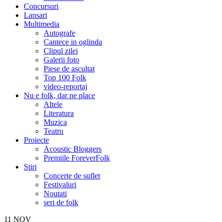
Concursuri
Lansari
Multimedia
Autografe
Cantece in oglinda
Clipul zilei
Galerii foto
Piese de ascultat
Top 100 Folk
video-reportaj
Nu e folk, dar ne place
Altele
Literatura
Muzica
Teatru
Proiecte
Acoustic Bloggers
Premiile ForeverFolk
Stiri
Concerte de suflet
Festivaluri
Noutati
seri de folk
11
NOV