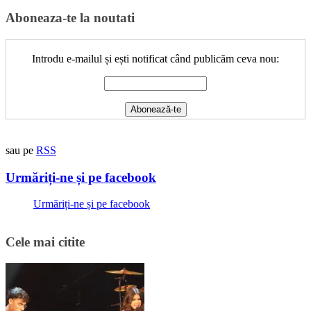
for:
Aboneaza-te la noutati
Introdu e-mailul și ești notificat când publicăm ceva nou:
sau pe
RSS
Urmăriți-ne și pe facebook
Urmăriți-ne și pe facebook
Cele mai citite