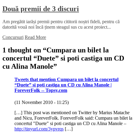
Două premii de 3 discuri
Am pregătit iarăși premii pentru cititorii noștri fideli, pentru că
datorită vouă noi încă ținem steagul sus cu acest proiect...
Concursuri
Read More
1 thought on “
Cumpara un bilet la
concertul “Duete” si poti castiga un CD
cu Alina Manole
”
Tweets that mention Cumpara un bilet la concertul
“Duete” si poti castiga un CD cu Alina Manole |
ForeverFolk -- Topsy.com
(11 November 2010 - 11:25)
[…] This post was mentioned on Twitter by Marius Matache
and Nicu, ForeverFolk. ForeverFolk said: Cumpara un bilet la
concertul "Duete" si poti castiga un CD cu Alina Manole –
http://tinyurl.com/3ypvrqs
[…]