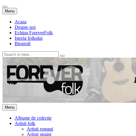
Skip
Menu
to
content
Acasa
Despre noi
Echipa ForeverFolk
Istoria folkului
Blogroll
Search
for:
ForeverFolk
Muzica sufletului tau
Skip
Menu
to
content
Albume de colectie
Artisti folk
Artisti romani
Artisti straini