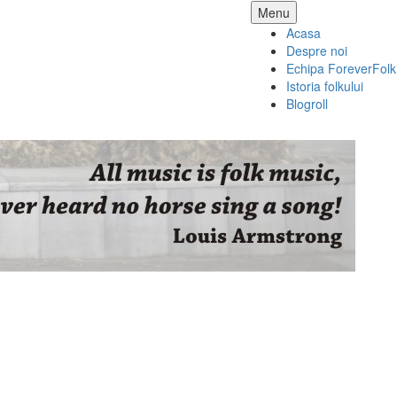
Skip
Menu
to
Acasa
content
Despre noi
Echipa ForeverFolk
Istoria folkului
Blogroll