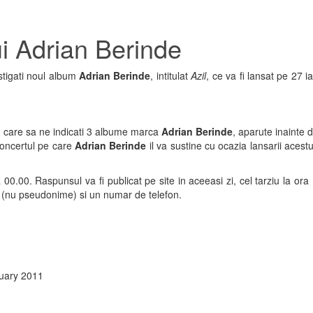
ui Adrian Berinde
stigati noul album
Adrian Berinde
, intitulat
Azil
, ce va fi lansat pe 27 i
 care sa ne indicati 3 albume marca
Adrian Berinde
, aparute inainte 
 concertul pe care
Adrian Berinde
il va sustine cu ocazia lansarii acest
 00.00. Raspunsul va fi publicat pe site in aceeasi zi, cel tarziu la ora 
t (nu pseudonime) si un numar de telefon.
uary 2011