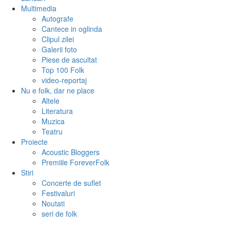
Multimedia
Autografe
Cantece in oglinda
Clipul zilei
Galerii foto
Piese de ascultat
Top 100 Folk
video-reportaj
Nu e folk, dar ne place
Altele
Literatura
Muzica
Teatru
Proiecte
Acoustic Bloggers
Premiile ForeverFolk
Stiri
Concerte de suflet
Festivaluri
Noutati
seri de folk