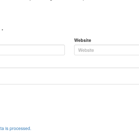
d
*
Website
a is processed.