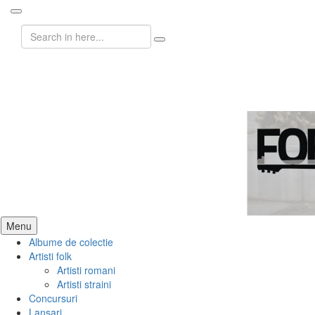
Search
for:
ForeverFolk
Muzica sufletului tau
Skip
Menu
to
Albume de colectie
content
Artisti folk
Artisti romani
Artisti straini
Concursuri
Lansari