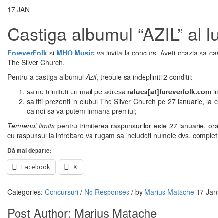
17
JAN
Castiga albumul “AZIL” al l
ForeverFolk
si
MHO Music
va invita la concurs. Aveti ocazia sa ca
The Silver Church.
Pentru a castiga albumul
Azil
, trebuie sa indepliniti 2 conditii:
sa ne trimiteti un mail pe adresa
raluca[at]foreverfolk.com
in
sa fiti prezenti in clubul The Silver Church pe 27 ianuarie, la
ca noi sa va putem inmana premiul;
Termenul-limita
pentru trimiterea raspunsurilor este 27 ianuarie, ora
cu raspunsul la intrebare va rugam sa includeti numele dvs. comple
Dă mai departe:
Facebook
X
Categories:
Concursuri
/
No Responses
/
by
Marius Matache
17 Jan
Post Author:
Marius Matache