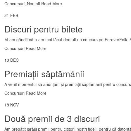
Concursuri
,
Noutati
Read More
21
FEB
Discuri pentru bilete
M-am gândit că n-am mai făcut demult un concurs pe ForeverFolk. Și
Concursuri
Read More
10
DEC
Premiații săptămânii
A venit momentul să anunțăm și premiații săptămânii pentru concursul
Concursuri
Read More
18
NOV
Două premii de 3 discuri
Am pregătit iarăși premii pentru cititorii noștri fideli, pentru că dator