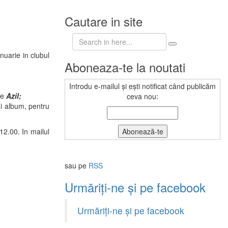
Cautare in site
Search
for:
anuarie in clubul
Aboneaza-te la noutati
Introdu e-mailul și ești notificat când publicăm
de
Azil;
ceva nou:
ui album, pentru
12.00. In mailul
sau pe
RSS
Urmăriți-ne și pe facebook
Urmăriți-ne și pe facebook