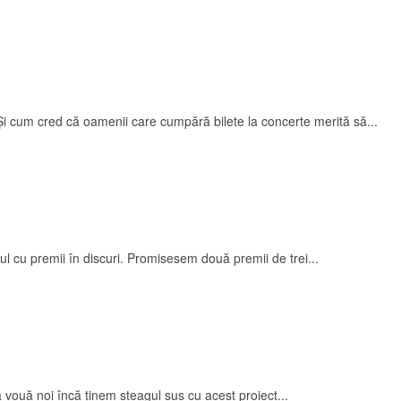
 cum cred că oamenii care cumpără bilete la concerte merită să...
 cu premii în discuri. Promisesem două premii de trei...
ită vouă noi încă ținem steagul sus cu acest proiect...