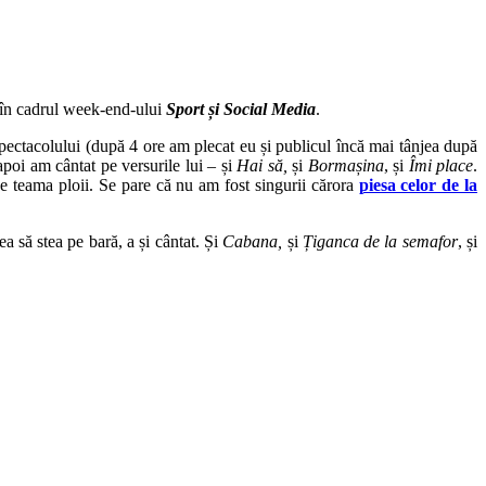
, în cadrul week-end-ului
Sport și Social Media
.
pectacolului (după 4 ore am plecat eu și publicul încă mai tânjea după
apoi am cântat pe versurile lui – și
Hai să,
și
Bormașina
, și
Îmi place
.
 teama ploii. Se pare că nu am fost singurii cărora
piesa celor de la
ea să stea pe bară, a și cântat. Și
Cabana,
și
Țiganca de la semafor
, și