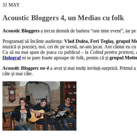
31
MAY
Acoustic Bloggers 4, un Medias cu folk
Acoustic Bloggers
a trecut demult de bariera “one time event”, iar p
Programați să încânte audiența:
Vlad Dulea, Feri Teglaș
,
grupul Mo
muzică și poezie), noi, cei de pe scenă, ne-am jucat. Am cântat eu cu 
Ca să nu mai spun de joaca cu publicul – la
Colind pentru prieteni
,
Holograf
ni se pare foarte aproape de folk, pentru că și
grupul Mott
Acoustic Bloggers no 4
a avut și mai mulți invitați-surpriză. Primul a
câte și mai câte.