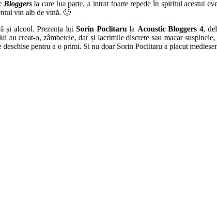
c Bloggers
la care lua parte, a intrat foarte repede în spiritul acestui e
ntul vin alb de vină. 🙂
ă și alcool. Prezența lui
Sorin Poclitaru
la
Acoustic Bloggers 4
, de
ui au creat-o, zâmbetele, dar și lacrimile discrete sau macar suspinele, v
e deschise pentru a o primi. Si nu doar Sorin Poclitaru a placut mediesen
: