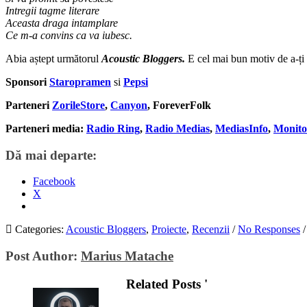
Intregii tagme literare
Aceasta draga intamplare
Ce m-a convins ca va iubesc.
Abia aștept următorul
Acoustic Bloggers.
E cel mai bun motiv de a-ți 
Sponsori
Staropramen
si
Pepsi
Parteneri
ZorileStore
,
Canyon
,
ForeverFolk
Parteneri media:
Radio Ring
,
Radio Medias
,
MediasInfo
,
Monito
Dă mai departe:
Facebook
X
Categories:
Acoustic Bloggers
,
Proiecte
,
Recenzii
/
No Responses
/
Post Author:
Marius Matache
Related Posts '