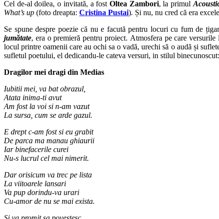
Cel de-al doilea, o invitată, a fost
Oltea Zambori
, la primul
Acousti
What’s up
(foto dreapta:
Cristina Pustai
)
.
Și nu, nu cred că era excele
Se spune despre poezie că nu e facută pentru locuri cu fum de țigar
jumătate
, era o premieră pentru proiect. Atmosfera pe care versurile l
locul printre oamenii care au ochi sa o vadă, urechi să o audă și suflet
sufletul poetului, el dedicandu-le cateva versuri, in stilul binecunoscut
Dragilor mei dragi din Medias
Iubitii mei, va bat obrazul,
Atata inima-ti avut
Am fost la voi si n-am vazut
La sursa, cum se arde gazul.
E drept c-am fost si eu grabit
De parca ma manau ghiaurii
Iar binefacerile curei
Nu-s lucrul cel mai nimerit.
Dar orisicum va trec pe lista
La viitoarele lansari
Va pup dorindu-va urari
Cu-amor de nu se mai exista.
Si va promit sa povestesc