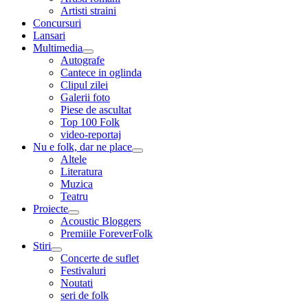
child
Artisti straini
menu
Concursuri
Lansari
Multimedia
expand
Autografe
child
Cantece in oglinda
menu
Clipul zilei
Galerii foto
Piese de ascultat
Top 100 Folk
video-reportaj
Nu e folk, dar ne place
expand
Altele
child
Literatura
menu
Muzica
Teatru
Proiecte
expand
Acoustic Bloggers
child
Premiile ForeverFolk
menu
Stiri
expand
Concerte de suflet
child
Festivaluri
menu
Noutati
seri de folk