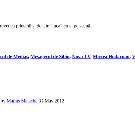
revedea prietenii și de a te “juca” cu ei pe scenă.
rul de Medias
,
Mesagerul de Sibiu
,
Nova TV
,
Mircea Hodarnau
,
V
by
Marius Matache
31 May 2012