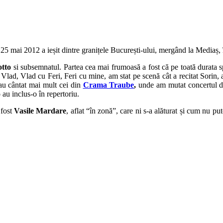
e 25 mai 2012 a ieșit dintre granițele București-ului, mergând la Mediaș
tto
si subsemnatul. Partea cea mai frumoasă a fost că pe toată durata s
Vlad, Vlad cu Feri, Feri cu mine, am stat pe scenă cât a recitat Sorin, 
 au cântat mai mult cei din
Crama Traube
,
unde am mutat concertul de
o
au inclus-o în repertoriu.
 fost
Vasile Mardare
, aflat “în zonă”, care ni s-a alăturat și cum nu put