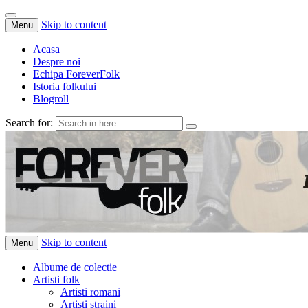
Skip to content
Menu
Acasa
Despre noi
Echipa ForeverFolk
Istoria folkului
Blogroll
Search for:
ForeverFolk
Muzica sufletului tau
Skip to content
Menu
Albume de colectie
Artisti folk
Artisti romani
Artisti straini