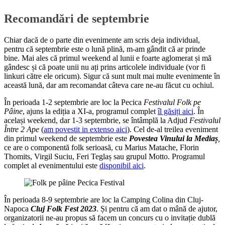
Recomandări de septembrie
Chiar dacă de o parte din evenimente am scris deja individual,
pentru că septembrie este o lună plină, m-am gândit că ar prinde
bine. Mai ales că primul weekend al lunii e foarte aglomerat și mă
gândesc și că poate unii nu ați prins articolele individuale (vor fi
linkuri către ele oricum). Sigur că sunt mult mai multe evenimente în
această lună, dar am recomandat câteva care ne-au făcut cu ochiul.
În perioada 1-2 septembrie are loc la Pecica
Festivalul Folk pe
Pâine
, ajuns la ediția a XI-a, programul complet
îl găsiți aici
. În
același weekend, dar 1-3 septembrie, se întâmplă la Adjud
Festivalul
Între 2 Ape
(
am povestit in extenso aici
). Cel de-al treilea eveniment
din primul weekend de septembrie este
Povestea Vinului la Mediaș
,
ce are o componentă folk serioasă, cu Marius Matache, Florin
Thomits, Virgil Suciu, Feri Teglaș sau grupul Motto. Programul
complet al evenimentului este
disponibil aici
.
În perioada 8-9 septembrie are loc la Camping Colina din Cluj-
Napoca
Cluj Folk Fest 2023
. Și pentru că am dat o mână de ajutor,
organizatorii ne-au propus să facem un concurs cu o invitație dublă