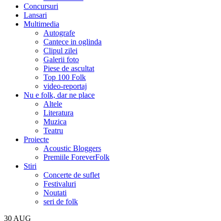
Concursuri
Lansari
Multimedia
Autografe
Cantece in oglinda
Clipul zilei
Galerii foto
Piese de ascultat
Top 100 Folk
video-reportaj
Nu e folk, dar ne place
Altele
Literatura
Muzica
Teatru
Proiecte
Acoustic Bloggers
Premiile ForeverFolk
Stiri
Concerte de suflet
Festivaluri
Noutati
seri de folk
30
AUG