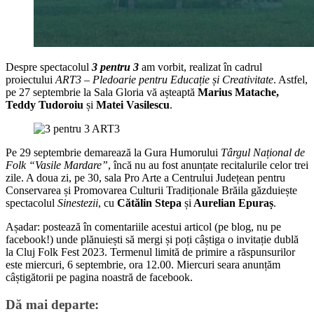
Despre spectacolul
3 pentru 3
am vorbit, realizat în cadrul
proiectului
ART3 – Pledoarie pentru Educație și Creativitate
. Astfel,
pe 27 septembrie la Sala Gloria vă așteaptă
Marius Matache,
Teddy Tudoroiu
și
Matei Vasilescu
.
Pe 29 septembrie demarează la Gura Humorului
Târgul Național de
Folk “Vasile Mardare”
, încă nu au fost anunțate recitalurile celor trei
zile. A doua zi, pe 30, sala Pro Arte a Centrului Județean pentru
Conservarea și Promovarea Culturii Tradiționale Brăila găzduiește
spectacolul
Sinestezii
, cu
Cătălin Stepa
și
Aurelian Epuraș
.
Așadar: postează în comentariile acestui articol (pe blog, nu pe
facebook!) unde plănuiești să mergi și poți câștiga o invitație dublă
la Cluj Folk Fest 2023. Termenul limită de primire a răspunsurilor
este miercuri, 6 septembrie, ora 12.00. Miercuri seara anunțăm
câștigătorii pe pagina noastră de facebook.
Dă mai departe: