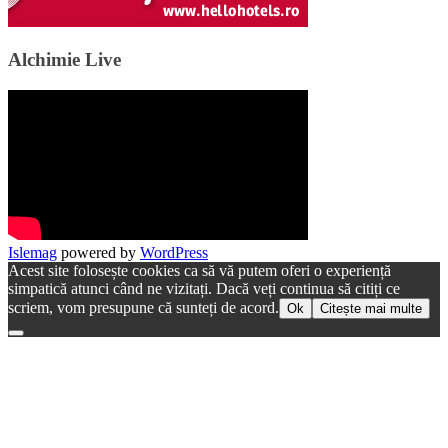
Alchimie Live
Islemag
powered by
WordPress
Acest site folosește cookies ca să vă putem oferi o experiență
simpatică atunci când ne vizitați. Dacă veți continua să citiți ce
scriem, vom presupune că sunteți de acord.
Ok
Citește mai multe