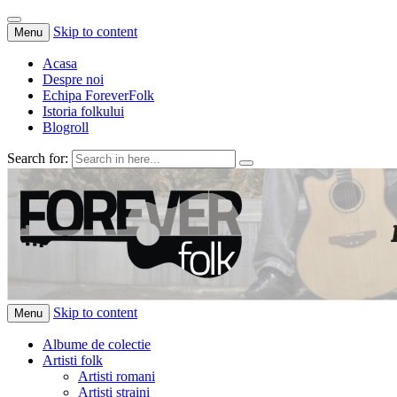
Skip to content
Menu
Acasa
Despre noi
Echipa ForeverFolk
Istoria folkului
Blogroll
Search for:
ForeverFolk
Muzica sufletului tau
Skip to content
Menu
Albume de colectie
Artisti folk
Artisti romani
Artisti straini