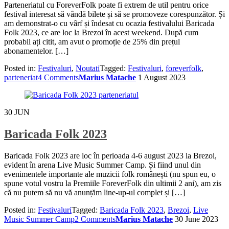
Parteneriatul cu ForeverFolk poate fi extrem de util pentru orice
festival interesat să vândă bilete și să se promoveze corespunzător. Și
am demonstrat-o cu vârf și îndesat cu ocazia festivalului Baricada
Folk 2023, ce are loc la Brezoi în acest weekend. După cum
probabil ați citit, am avut o promoție de 25% din prețul
abonamentelor. […]
Posted in:
Festivaluri
,
Noutati
Tagged:
Festivaluri
,
foreverfolk
,
parteneriat
4 Comments
Marius Matache
1 August 2023
30
JUN
Baricada Folk 2023
Baricada Folk 2023 are loc în perioada 4-6 august 2023 la Brezoi,
evident în arena Live Music Summer Camp. Și fiind unul din
evenimentele importante ale muzicii folk românești (nu spun eu, o
spune votul vostru la Premiile ForeverFolk din ultimii 2 ani), am zis
că nu putem să nu vă anunțăm line-up-ul complet și […]
Posted in:
Festivaluri
Tagged:
Baricada Folk 2023
,
Brezoi
,
Live
Music Summer Camp
2 Comments
Marius Matache
30 June 2023