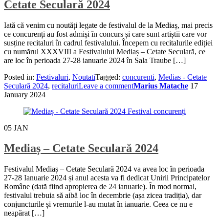
Cetate Seculară 2024
Iată că venim cu noutăți legate de festivalul de la Mediaș, mai precis
ce concurenți au fost admiși în concurs și care sunt artiștii care vor
susține recitaluri în cadrul festivalului. Începem cu recitalurile ediției
cu numărul XXXVIII a Festivalului Mediaș – Cetate Seculară, ce
are loc în perioada 27-28 ianuarie 2024 în Sala Traube […]
Posted in:
Festivaluri
,
Noutati
Tagged:
concurenti
,
Medias - Cetate
Seculară 2024
,
recitaluri
Leave a comment
Marius Matache
17
January 2024
05
JAN
Mediaș – Cetate Seculară 2024
Festivalul Mediaș – Cetate Seculară 2024 va avea loc în perioada
27-28 Ianuarie 2024 și anul acesta va fi dedicat Unirii Principatelor
Române (dată fiind apropierea de 24 ianuarie). În mod normal,
festivalul trebuia să aibă loc în decembrie (așa zicea tradiția), dar
conjuncturile și vremurile l-au mutat în ianuarie. Ceea ce nu e
neapărat […]