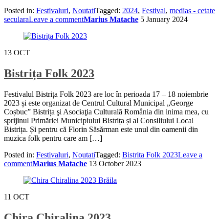
Posted in:
Festivaluri
,
Noutati
Tagged:
2024
,
Festival
,
medias - cetate
seculara
Leave a comment
Marius Matache
5 January 2024
13
OCT
Bistrița Folk 2023
Festivalul Bistrița Folk 2023 are loc în perioada 17 – 18 noiembrie
2023 și este organizat de Centrul Cultural Municipal „George
Coșbuc” Bistrița şi Asociaţia Culturală România din inima mea, cu
sprijinul Primăriei Municipiului Bistrița și al Consiliului Local
Bistrița. Și pentru că Florin Săsărman este unul din oamenii din
muzica folk pentru care am […]
Posted in:
Festivaluri
,
Noutati
Tagged:
Bistrita Folk 2023
Leave a
comment
Marius Matache
13 October 2023
11
OCT
Chira Chiralina 2023