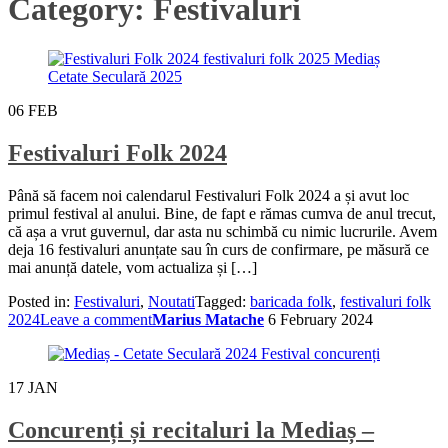
Category:
Festivaluri
06
FEB
Festivaluri Folk 2024
Până să facem noi calendarul Festivaluri Folk 2024 a și avut loc
primul festival al anului. Bine, de fapt e rămas cumva de anul trecut,
că așa a vrut guvernul, dar asta nu schimbă cu nimic lucrurile. Avem
deja 16 festivaluri anunțate sau în curs de confirmare, pe măsură ce
mai anunță datele, vom actualiza și […]
Posted in:
Festivaluri
,
Noutati
Tagged:
baricada folk
,
festivaluri folk
2024
Leave a comment
Marius Matache
6 February 2024
17
JAN
Concurenți și recitaluri la Mediaș –