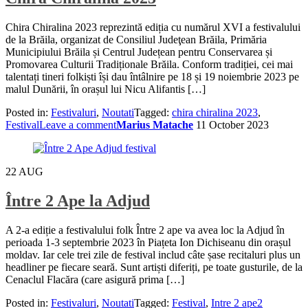
Chira Chiralina 2023 reprezintă ediția cu numărul XVI a festivalului
de la Brăila, organizat de Consiliul Judeţean Brăila, Primăria
Municipiului Brăila și Centrul Județean pentru Conservarea și
Promovarea Culturii Tradiționale Brăila. Conform tradiției, cei mai
talentați tineri folkiști își dau întâlnire pe 18 și 19 noiembrie 2023 pe
malul Dunării, în orașul lui Nicu Alifantis […]
Posted in:
Festivaluri
,
Noutati
Tagged:
chira chiralina 2023
,
Festival
Leave a comment
Marius Matache
11 October 2023
22
AUG
Între 2 Ape la Adjud
A 2-a ediție a festivalului folk Între 2 ape va avea loc la Adjud în
perioada 1-3 septembrie 2023 în Piațeta Ion Dichiseanu din orașul
moldav. Iar cele trei zile de festival includ câte șase recitaluri plus un
headliner pe fiecare seară. Sunt artiști diferiți, pe toate gusturile, de la
Cenaclul Flacăra (care asigură prima […]
Posted in:
Festivaluri
,
Noutati
Tagged:
Festival
,
Intre 2 ape
2