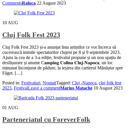
Comments
Raluca
22 August 2023
10
AUG
Cluj Folk Fest 2023
Cluj Folk Fest 2023 și-a anunțat lista artiștilor ce vor încerca să
cucerească inimile spectatorilor clujeni pe 8 și 9 septembrie 2023.
Ajuns la cea de a 3-a ediție, festivalul propune și un nou spațiu de
desfășurare și anume C𝐚𝐦𝐩𝐢𝐧𝐠 𝐂𝐨𝐥𝐢𝐧𝐚 𝐂𝐥𝐮𝐣-𝐍𝐚𝐩𝐨𝐜𝐚, un loc
minunat înconjurat de pădure, la ieșirea din cartierul Mănăștur spre
Făget. […]
Posted in:
Festivaluri
,
Noutati
Tagged:
Cluj -Napoca
,
cluj folk fest
2023
,
Festival
Leave a comment
Marius Matache
10 August 2023
01
AUG
Parteneriatul cu ForeverFolk