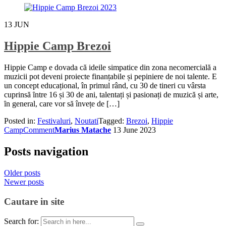
13
JUN
Hippie Camp Brezoi
Hippie Camp e dovada că ideile simpatice din zona necomercială a
muzicii pot deveni proiecte finanțabile și pepiniere de noi talente. E
un concept educațional, în primul rând, cu 30 de tineri cu vârsta
cuprinsă ȋntre 16 și 30 de ani, talentați și pasionați de muzică și arte,
ȋn general, care vor să învețe de […]
Posted in:
Festivaluri
,
Noutati
Tagged:
Brezoi
,
Hippie
Camp
Comment
Marius Matache
13 June 2023
Posts navigation
Older posts
Newer posts
Cautare in site
Search for: