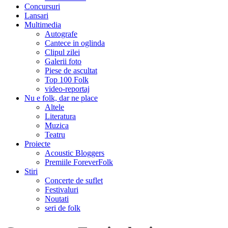
Concursuri
Lansari
Multimedia
Autografe
Cantece in oglinda
Clipul zilei
Galerii foto
Piese de ascultat
Top 100 Folk
video-reportaj
Nu e folk, dar ne place
Altele
Literatura
Muzica
Teatru
Proiecte
Acoustic Bloggers
Premiile ForeverFolk
Stiri
Concerte de suflet
Festivaluri
Noutati
seri de folk