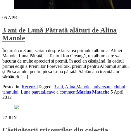
05
APR
3 ani de Lună Pătrată alături de Alina
Manole
În urmă cu 3 ani, scriam despre lansarea primului album al Alinei
Manole, Luna Pătrată, la Teatrul Ion Creangă, un album care s-a
bucurat de multe aprecieri și premii, în acel an câștigând, în cadrul
primei ediții a Premiilor ForeverFolk, premiul pentru Albumul anului
și Piesa anului pentru piesa Luna pătrată. Săptămâna trecută am
sărbătorit […]
Posted in:
Recenzii
Tagged:
3 ani
,
Alina Manole
,
aniversare
,
clubul
taranului
,
Luna patrata
Leave a comment
Marius Matache
5 April
2012
27
JUN
Câştigătorii tricourilor din colecţia