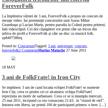
ForeverFolk
La împlinirea vârstei de 3 ani, ForeverFolk a propus un concurs de
mesaje video. Iar premianţii concursului sunt Auras Mihai
Geambaşu şi Lucian Marin, pentru parodia la Colind pentru prieteni.
Iată videoclipul. Cei doi câştigători vor primi câte un tricou din
arhiva de profil a ForeverFolk şi câte un disc cu muzică folk.
zp8497586rq
Posted in:
Concursuri
Tagged:
3 ani
,
aniversare
,
concurs
,
foreverfolk
2 Comments
Marius Matache
27 June 2011
18
MAY
3 ani de FolkFrate! in Iron City
Se implinesc 3 ani de cand locatia echipei FolkFrate! se numeste
Iron City, ceea ce pentru cei ce alcatuiesc echipa FolkFrate!
reprezinta un motiv de sarbatoare. Ceea ce se si intampla miercuri,
25 mai 2011, incepand cu ora consacrata 21:43, in “orasul de otel”.
Intrarea este libera, iar primii 100 de participanti primesc o bere. […]