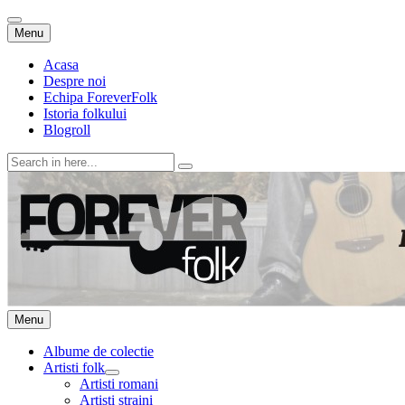
Skip
Menu
to
content
Acasa
Despre noi
Echipa ForeverFolk
Istoria folkului
Blogroll
Search
for:
ForeverFolk
Muzica sufletului tau
Skip
Menu
to
content
Albume de colectie
Artisti folk
expand
Artisti romani
child
Artisti straini