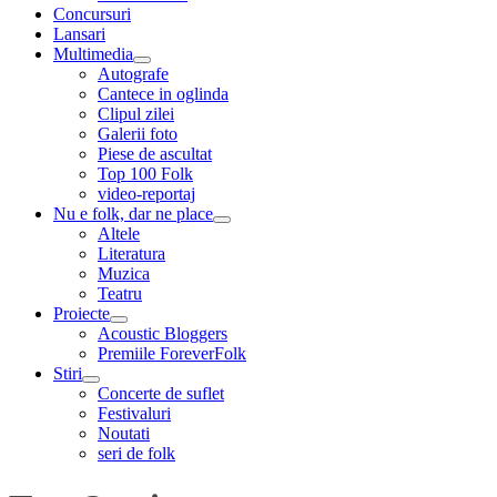
menu
Concursuri
Lansari
Multimedia
expand
Autografe
child
Cantece in oglinda
menu
Clipul zilei
Galerii foto
Piese de ascultat
Top 100 Folk
video-reportaj
Nu e folk, dar ne place
expand
Altele
child
Literatura
menu
Muzica
Teatru
Proiecte
expand
Acoustic Bloggers
child
Premiile ForeverFolk
menu
Stiri
expand
Concerte de suflet
child
Festivaluri
menu
Noutati
seri de folk