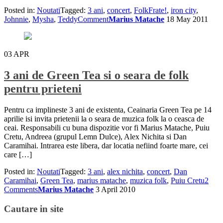
Posted in:
Noutati
Tagged:
3 ani
,
concert
,
FolkFrate!
,
iron city
,
Johnnie
,
Mysha
,
Teddy
Comment
Marius Matache
18 May 2011
03
APR
3 ani de Green Tea si o seara de folk
pentru prieteni
Pentru ca implineste 3 ani de existenta, Ceainaria Green Tea pe 14
aprilie isi invita prietenii la o seara de muzica folk la o ceasca de
ceai. Responsabili cu buna dispozitie vor fi Marius Matache, Puiu
Cretu, Andreea (grupul Lemn Dulce), Alex Nichita si Dan
Caramihai. Intrarea este libera, dar locatia nefiind foarte mare, cei
care […]
Posted in:
Noutati
Tagged:
3 ani
,
alex nichita
,
concert
,
Dan
Caramihai
,
Green Tea
,
marius matache
,
muzica folk
,
Puiu Cretu
2
Comments
Marius Matache
3 April 2010
Cautare in site