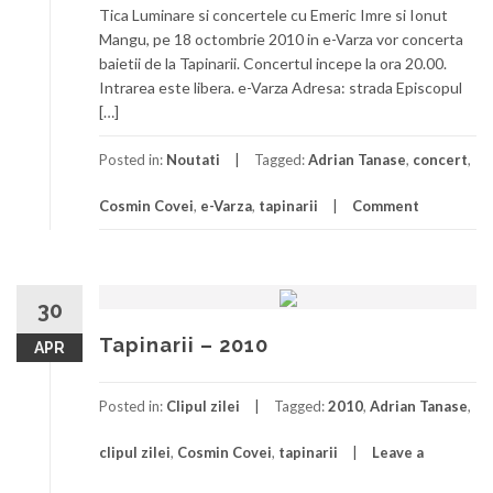
Tica Luminare si concertele cu Emeric Imre si Ionut
Mangu, pe 18 octombrie 2010 in e-Varza vor concerta
baietii de la Tapinarii. Concertul incepe la ora 20.00.
Intrarea este libera. e-Varza Adresa: strada Episcopul
[…]
Posted in:
Noutati
Tagged:
Adrian Tanase
,
concert
,
Cosmin Covei
,
e-Varza
,
tapinarii
Comment
30
Tapinarii – 2010
APR
Posted in:
Clipul zilei
Tagged:
2010
,
Adrian Tanase
,
clipul zilei
,
Cosmin Covei
,
tapinarii
Leave a