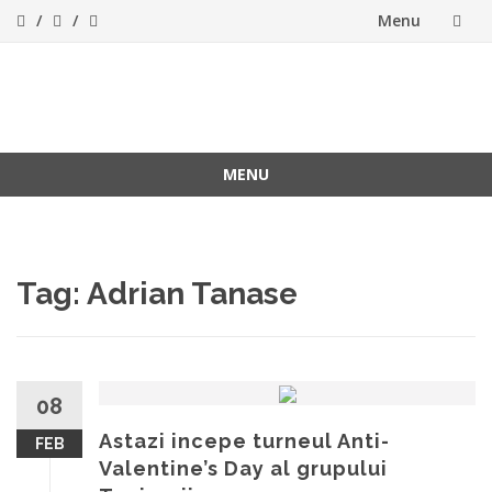
Menu
Skip
to
ForeverFolk
Muzica sufletului tau
content
MENU
Skip
to
content
Tag:
Adrian Tanase
08
Astazi incepe turneul Anti-
FEB
Valentine’s Day al grupului