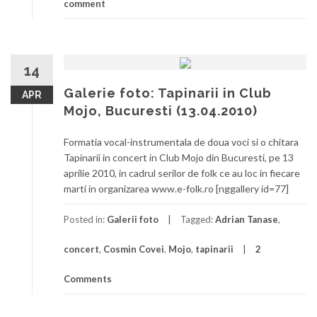
comment
14
Galerie foto: Tapinarii in Club
APR
Mojo, Bucuresti (13.04.2010)
Formatia vocal-instrumentala de doua voci si o chitara
Tapinarii in concert in Club Mojo din Bucuresti, pe 13
aprilie 2010, in cadrul serilor de folk ce au loc in fiecare
marti in organizarea www.e-folk.ro [nggallery id=77]
Posted in:
Galerii foto
Tagged:
Adrian Tanase
,
concert
,
Cosmin Covei
,
Mojo
,
tapinarii
2
Comments