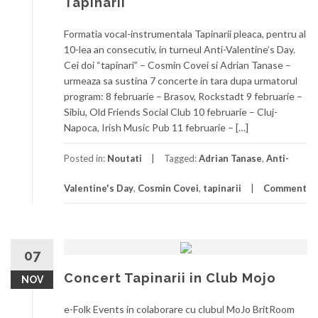
Tapinarii
Formatia vocal-instrumentala Tapinarii pleaca, pentru al
10-lea an consecutiv, in turneul Anti-Valentine’s Day.
Cei doi “tapinari” – Cosmin Covei si Adrian Tanase –
urmeaza sa sustina 7 concerte in tara dupa urmatorul
program: 8 februarie – Brasov, Rockstadt 9 februarie –
Sibiu, Old Friends Social Club 10 februarie – Cluj-
Napoca, Irish Music Pub 11 februarie – […]
Posted in:
Noutati
Tagged:
Adrian Tanase
,
Anti-
Valentine's Day
,
Cosmin Covei
,
tapinarii
Comment
07
Concert Tapinarii in Club Mojo
NOV
e-Folk Events in colaborare cu clubul MoJo BritRoom