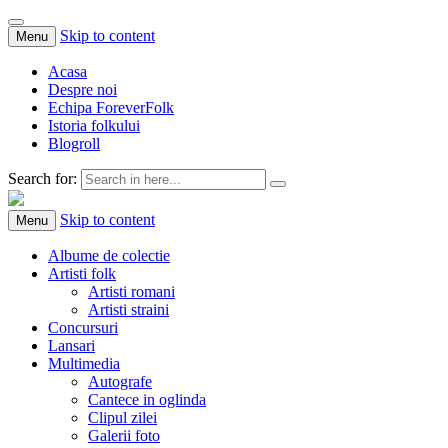
Skip to content
Menu
Acasa
Despre noi
Echipa ForeverFolk
Istoria folkului
Blogroll
Search for:
ForeverFolk
Muzica sufletului tau
Skip to content
Menu
Albume de colectie
Artisti folk
Artisti romani
Artisti straini
Concursuri
Lansari
Multimedia
Autografe
Cantece in oglinda
Clipul zilei
Galerii foto