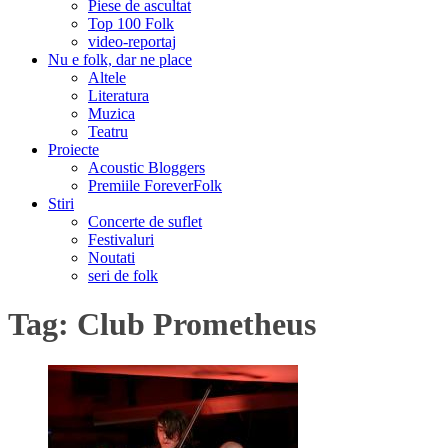
Piese de ascultat
Top 100 Folk
video-reportaj
Nu e folk, dar ne place
Altele
Literatura
Muzica
Teatru
Proiecte
Acoustic Bloggers
Premiile ForeverFolk
Stiri
Concerte de suflet
Festivaluri
Noutati
seri de folk
Tag:
Club Prometheus