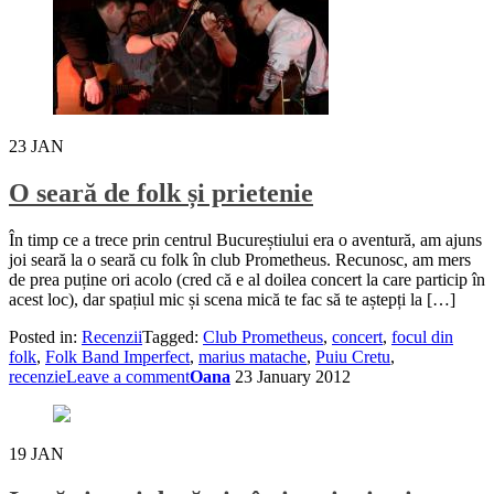
23
JAN
O seară de folk și prietenie
În timp ce a trece prin centrul Bucureștiului era o aventură, am ajuns
joi seară la o seară cu folk în club Prometheus. Recunosc, am mers
de prea puține ori acolo (cred că e al doilea concert la care particip în
acest loc), dar spațiul mic și scena mică te fac să te aștepți la […]
Posted in:
Recenzii
Tagged:
Club Prometheus
,
concert
,
focul din
folk
,
Folk Band Imperfect
,
marius matache
,
Puiu Cretu
,
recenzie
Leave a comment
Oana
23 January 2012
19
JAN