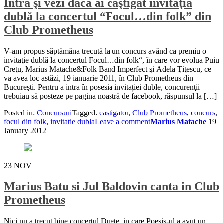
Intră şi vezi dacă ai câştigat invitaţia
dublă la concertul “Focul…din folk” din
Club Prometheus
V-am propus săptămâna trecută la un concurs având ca premiu o
invitaţie dublă la concertul Focul…din folk“, în care vor evolua Puiu
Creţu, Marius Matache&Folk Band Imperfect şi Adela Ţiţescu, ce
va avea loc astăzi, 19 ianuarie 2011, în Club Prometheus din
Bucureşti. Pentru a intra în posesia invitației duble, concurenţii
trebuiau să posteze pe pagina noastră de facebook, răspunsul la […]
Posted in:
Concursuri
Tagged:
castigator
,
Club Prometheus
,
concurs
,
focul din folk
,
invitatie dubla
Leave a comment
Marius Matache
19
January 2012
23
NOV
Marius Batu si Jul Baldovin canta in Club
Prometheus
Nici nu a trecut bine concertul Duete, in care Poesis-ul a avut un