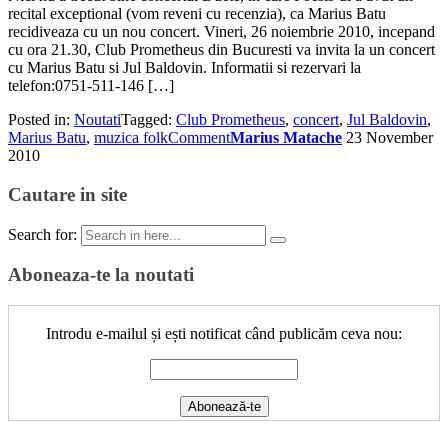
recital exceptional (vom reveni cu recenzia), ca Marius Batu
recidiveaza cu un nou concert. Vineri, 26 noiembrie 2010, incepand
cu ora 21.30, Club Prometheus din Bucuresti va invita la un concert
cu Marius Batu si Jul Baldovin. Informatii si rezervari la
telefon:0751-511-146 […]
Posted in:
Noutati
Tagged:
Club Prometheus
,
concert
,
Jul Baldovin
,
Marius Batu
,
muzica folk
Comment
Marius Matache
23 November
2010
Cautare in site
Search for:
Aboneaza-te la noutati
Introdu e-mailul și ești notificat când publicăm ceva nou: