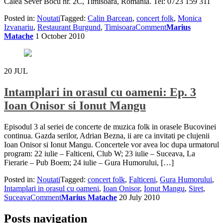
Calea Sever Bocu nr. 2C, Timisoara, Romania. Tel: 0723 159 311
Posted in:
Noutati
Tagged:
Calin Barcean
,
concert folk
,
Monica
Izvanariu
,
Restaurant Burgund
,
Timisoara
Comment
Marius
Matache
1 October 2010
20
JUL
Intamplari in orasul cu oameni: Ep. 3
Ioan Onisor si Ionut Mangu
Episodul 3 al seriei de concerte de muzica folk in orasele Bucovinei
continua. Gazda serilor, Adrian Bezna, ii are ca invitati pe clujenii
Ioan Onisor si Ionut Mangu. Concertele vor avea loc dupa urmatorul
program: 22 iulie – Falticeni, Club W; 23 iulie – Suceava, La
Fierarie – Pub Boem; 24 iulie – Gura Humorului, […]
Posted in:
Noutati
Tagged:
concert folk
,
Falticeni
,
Gura Humorului
,
Intamplari in orasul cu oameni
,
Ioan Onisor
,
Ionut Mangu
,
Siret
,
Suceava
Comment
Marius Matache
20 July 2010
Posts navigation