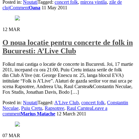
Posted in:
Noutati
Tagged:
concert folk
,
mircea vintila
,
zile de
cluj
Comment
Oana
11 May 2011
12
MAR
O noua locatie pentru concerte de folk in
Bucuresti: A’Live Club
Folkul mai castiga o locatie de concerte in Bucuresti. Joi, 17 martie
2011, incepand cu ora 21:00, Puiu Cretu intiaza serile de folk
din Club A’live (str. George Enescu nr. 25, langa blocul EVA)
intitulate “Folk is A’Live”. Alaturi de gazda serilor vor mai urca pe
scena Rapsotree, Andreea Uta, Raul Carstea&Constantin Neculae,
Fox Studis, Jonathan Davis, Bodo […]
Posted in:
Noutati
Tagged:
A'Live Club
,
concert folk
,
Constantin
Neculae
,
Puiu Cretu
,
Rapsotree
,
Raul Carstea
Leave a
comment
Marius Matache
12 March 2011
07
MAR