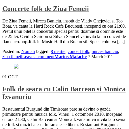
Concerte folk de Ziua Femeii
De Ziua Femeii, Mircea Baniciu, insotit de Vlady Cnejevici si Teo
Boar, va canta la Hard Rock Cafe Bucuresti, incepand cu ora 21:00.
Pretul unui bilet la concertul special pentru doamne si domnite este
de 25 lei. Ovidiu Scridon si Silvan Stancel va invita la un concert de
flamenco-pop-folk in Music Hall din Bucuresti. Spectacolul va […]
Posted in:
Noutati
Tagged:
8 martie
,
concert folk
,
mircea baniciu
,
ziua femeii
Leave a comment
Marius Matache
7 March 2011
01
OCT
Folk de seara cu Calin Barcean si Monica
Izvanariu
Restaurantul Burgund din Timisoara pare sa devina o gazda
primitoare pentru muzica folk. Vineri, 1 octombrie 2010, incepand
cu ora 21:30, Calin Barcean si Monica Izvanariu va invita la o seara
de folk si muzici alese. Intrarea este libera. Restaurant Burgund: