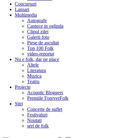
Concursuri
Lansari
Multimedia
Autografe
Cantece in oglinda
Clipul zilei
Galerii foto
Piese de ascultat
Top 100 Folk
video-reportaj
Nu e folk, dar ne place
Altele
Literatura
Muzica
Teatru
Proiecte
Acoustic Bloggers
Premiile ForeverFolk
Stiri
Concerte de suflet
Festivaluri
Noutati
seri de folk