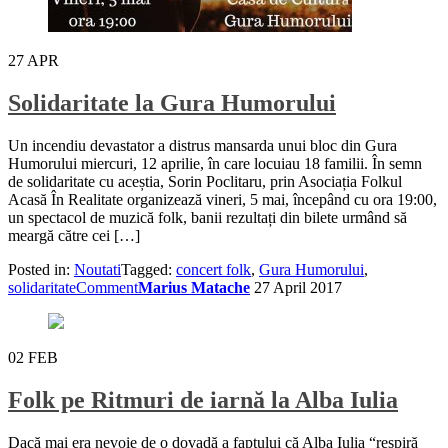
27
APR
Solidaritate la Gura Humorului
Un incendiu devastator a distrus mansarda unui bloc din Gura
Humorului miercuri, 12 aprilie, în care locuiau 18 familii. În semn
de solidaritate cu aceștia, Sorin Poclitaru, prin Asociația Folkul
Acasă În Realitate organizează vineri, 5 mai, începând cu ora 19:00,
un spectacol de muzică folk, banii rezultați din bilete urmând să
meargă către cei […]
Posted in:
Noutati
Tagged:
concert folk
,
Gura Humorului
,
solidaritate
Comment
Marius Matache
27 April 2017
02
FEB
Folk pe Ritmuri de iarnă la Alba Iulia
Dacă mai era nevoie de o dovadă a faptului că Alba Iulia “respiră