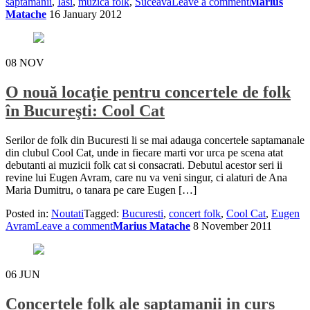
saptamanii
,
Iasi
,
muzica folk
,
Suceava
Leave a comment
Marius
Matache
16 January 2012
08
NOV
O nouă locaţie pentru concertele de folk
în Bucureşti: Cool Cat
Serilor de folk din Bucuresti li se mai adauga concertele saptamanale
din clubul Cool Cat, unde in fiecare marti vor urca pe scena atat
debutanti ai muzicii folk cat si consacrati. Debutul acestor seri ii
revine lui Eugen Avram, care nu va veni singur, ci alaturi de Ana
Maria Dumitru, o tanara pe care Eugen […]
Posted in:
Noutati
Tagged:
Bucuresti
,
concert folk
,
Cool Cat
,
Eugen
Avram
Leave a comment
Marius Matache
8 November 2011
06
JUN
Concertele folk ale saptamanii in curs