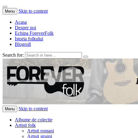
Skip to content
Menu
Acasa
Despre noi
Echipa ForeverFolk
Istoria folkului
Blogroll
Search for:
ForeverFolk
Muzica sufletului tau
Skip to content
Menu
Albume de colectie
Artisti folk
Artisti romani
Artisti straini