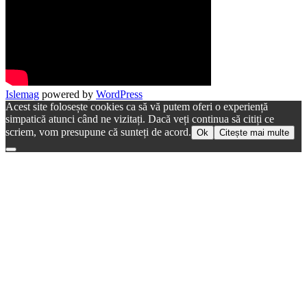
Islemag
powered by
WordPress
Acest site folosește cookies ca să vă putem oferi o experiență
simpatică atunci când ne vizitați. Dacă veți continua să citiți ce
scriem, vom presupune că sunteți de acord.
Ok
Citește mai multe