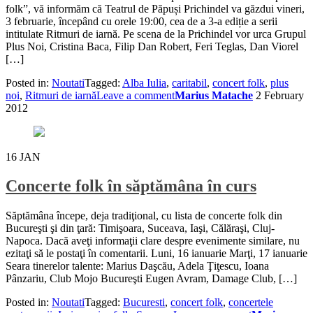
folk”, vă informăm că Teatrul de Păpuși Prichindel va găzdui vineri,
3 februarie, începând cu orele 19:00, cea de a 3-a ediție a serii
intitulate Ritmuri de iarnă. Pe scena de la Prichindel vor urca Grupul
Plus Noi, Cristina Baca, Filip Dan Robert, Feri Teglas, Dan Viorel
[…]
Posted in:
Noutati
Tagged:
Alba Iulia
,
caritabil
,
concert folk
,
plus
noi
,
Ritmuri de iarnă
Leave a comment
Marius Matache
2 February
2012
16
JAN
Concerte folk în săptămâna în curs
Săptămâna începe, deja tradiţional, cu lista de concerte folk din
Bucureşti şi din ţară: Timişoara, Suceava, Iaşi, Călăraşi, Cluj-
Napoca. Dacă aveţi informaţii clare despre evenimente similare, nu
ezitaţi să le postaţi în comentarii. Luni, 16 ianuarie Marţi, 17 ianuarie
Seara tinerelor talente: Marius Daşcău, Adela Ţiţescu, Ioana
Pânzariu, Club Mojo Bucureşti Eugen Avram, Damage Club, […]
Posted in:
Noutati
Tagged:
Bucuresti
,
concert folk
,
concertele