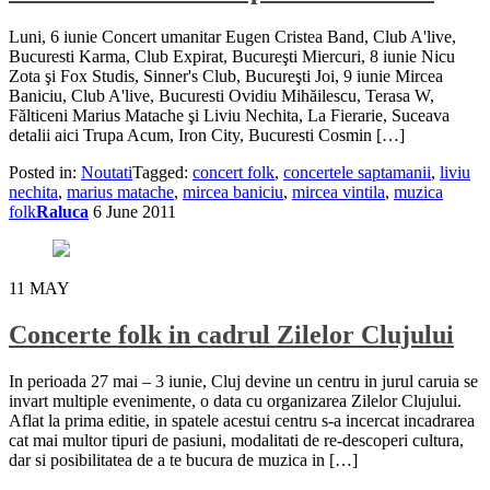
Luni, 6 iunie Concert umanitar Eugen Cristea Band, Club A'live,
Bucuresti Karma, Club Expirat, Bucureşti Miercuri, 8 iunie Nicu
Zota şi Fox Studis, Sinner's Club, Bucureşti Joi, 9 iunie Mircea
Baniciu, Club A'live, Bucuresti Ovidiu Mihăilescu, Terasa W,
Fălticeni Marius Matache şi Liviu Nechita, La Fierarie, Suceava
detalii aici Trupa Acum, Iron City, Bucuresti Cosmin […]
Posted in:
Noutati
Tagged:
concert folk
,
concertele saptamanii
,
liviu
nechita
,
marius matache
,
mircea baniciu
,
mircea vintila
,
muzica
folk
Raluca
6 June 2011
11
MAY
Concerte folk in cadrul Zilelor Clujului
In perioada 27 mai – 3 iunie, Cluj devine un centru in jurul caruia se
invart multiple evenimente, o data cu organizarea Zilelor Clujului.
Aflat la prima editie, in spatele acestui centru s-a incercat incadrarea
cat mai multor tipuri de pasiuni, modalitati de re-descoperi cultura,
dar si posibilitatea de a te bucura de muzica in […]