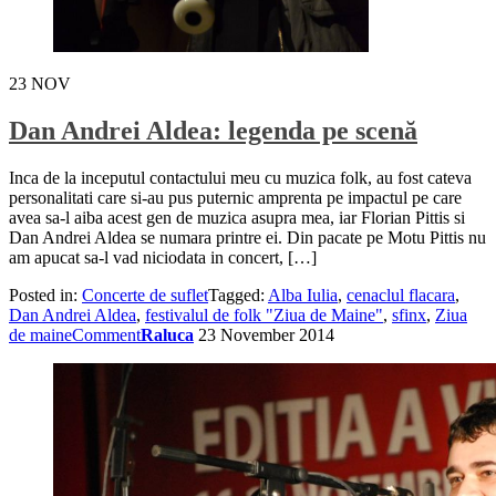
23
NOV
Dan Andrei Aldea: legenda pe scenă
Inca de la inceputul contactului meu cu muzica folk, au fost cateva
personalitati care si-au pus puternic amprenta pe impactul pe care
avea sa-l aiba acest gen de muzica asupra mea, iar Florian Pittis si
Dan Andrei Aldea se numara printre ei. Din pacate pe Motu Pittis nu
am apucat sa-l vad niciodata in concert, […]
Posted in:
Concerte de suflet
Tagged:
Alba Iulia
,
cenaclul flacara
,
Dan Andrei Aldea
,
festivalul de folk "Ziua de Maine"
,
sfinx
,
Ziua
de maine
Comment
Raluca
23 November 2014