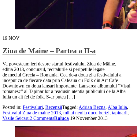
19
NOV
Ziua de Maine – Partea a II-a
Va povesteam ieri despre startul festivalului Ziua de Mâine,
editia 2013, concursul, recitalurile si peripetiile legate
de meciul Grecia – Romania. Cea de-a doua zi a festivalului a
inceput ca de fiecare data prin Cafeaua cu Folk din Art Cafe
Downtown cu doua lansari importante. Lansarea albumului “Visul
romanesc” al Tapinarilor a readusin atentia publicului de la Alba
Iulia un alt fel de folk. S-ar putea […]
Posted in:
Festivaluri
,
Recenzii
Tagged:
Adrian Bezna
,
Alba Iulia
,
Festivalul Ziua de maine 2013
,
mihai nenita ducu bertzi
,
tapinarii
,
Vasile Seicaru
2 Comments
Raluca
19 November 2013