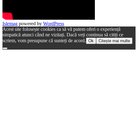
Islemag
powered by
WordPress
Acest site folosește cookies ca să vă putem oferi o experiență
simpatică atunci când ne vizitați. Dacă veți continua să citiți ce
scriem, vom presupune că sunteți de acord.
Ok
Citește mai multe