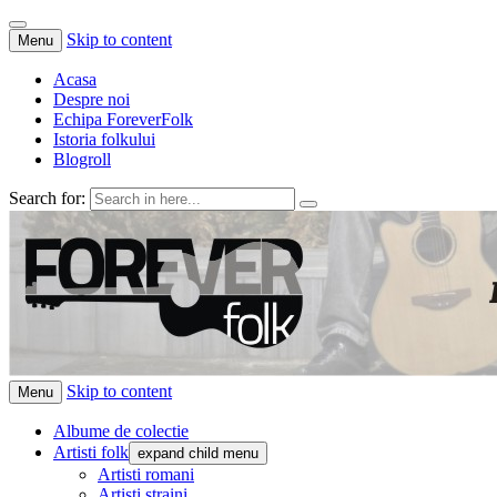
Skip to content
Menu
Acasa
Despre noi
Echipa ForeverFolk
Istoria folkului
Blogroll
Search for:
ForeverFolk
Muzica sufletului tau
Skip to content
Menu
Albume de colectie
Artisti folk
expand child menu
Artisti romani
Artisti straini