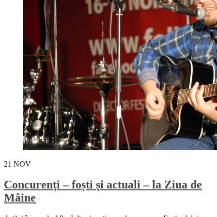
21
NOV
Concurenți – foști și actuali – la Ziua de
Mâine