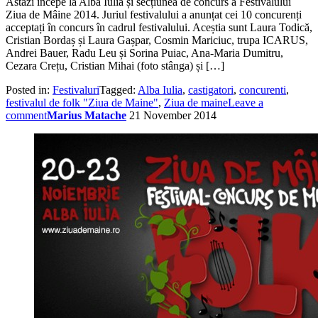
Astăzi începe la Alba Iulia și secțiunea de concurs a Festivalului
Ziua de Mâine 2014. Juriul festivalului a anunțat cei 10 concurenți
acceptați în concurs în cadrul festivalului. Aceștia sunt Laura Todică,
Cristian Bordaș și Laura Gașpar, Cosmin Mariciuc, trupa ICARUS,
Andrei Bauer, Radu Leu și Sorina Puiac, Ana-Maria Dumitru,
Cezara Crețu, Cristian Mihai (foto stânga) și […]
Posted in:
Festivaluri
Tagged:
Alba Iulia
,
castigatori
,
concurenti
,
festivalul de folk "Ziua de Maine"
,
Ziua de maine
Leave a
comment
Marius Matache
21 November 2014