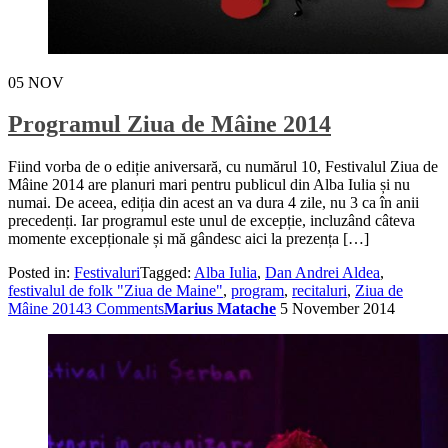
05
NOV
Programul Ziua de Mâine 2014
Fiind vorba de o ediție aniversară, cu numărul 10, Festivalul Ziua de
Mâine 2014 are planuri mari pentru publicul din Alba Iulia și nu
numai. De aceea, ediția din acest an va dura 4 zile, nu 3 ca în anii
precedenți. Iar programul este unul de excepție, incluzând câteva
momente excepționale și mă gândesc aici la prezența […]
Posted in:
Festivaluri
Tagged:
Alba Iulia
,
Dan Andrei Aldea
,
festivalul de folk "Ziua de Maine"
,
program
,
recitaluri
,
Ziua de
Mâine 2014
3 Comments
Marius Matache
5 November 2014