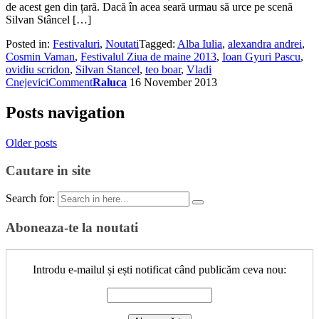
de acest gen din țară. Dacă în acea seară urmau să urce pe scenă
Silvan Stâncel […]
Posted in:
Festivaluri
,
Noutati
Tagged:
Alba Iulia
,
alexandra andrei
,
Cosmin Vaman
,
Festivalul Ziua de maine 2013
,
Ioan Gyuri Pascu
,
ovidiu scridon
,
Silvan Stancel
,
teo boar
,
Vladi
Cnejevici
Comment
Raluca
16 November 2013
Posts navigation
Older posts
Cautare in site
Search for:
Aboneaza-te la noutati
Introdu e-mailul și ești notificat când publicăm ceva nou: