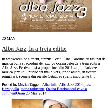
20
MAY
Alba Jazz, la a treia editie
In weekendul ce a trecut, străzile Cetatii Alba Carolina au răsunat de
muzica buna si acorduri de jazz, cu ocazia celei de-a treia ediții a
Alba Jazz. Festivalul si-a propus inca din 2011 sa popularizeze
muzica jazz unui public cat mai divers, iar de atunci, in fiecare
primăvară, scenele din pietele Cetatii au strâns importante […]
Posted in:
Muzica
Tagged:
Alba Iulia
,
Alba Jazz 2014
,
jazz
,
jazzappella
,
maria raducanu
,
Ozana Barabancea
Leave a
comment
Oana
20 May 2014