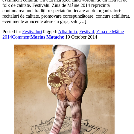
folk de calitate. Festivalul Ziua de Mâine 2014 reprezintă
continuarea unei tradiții respectate în fiecare an de organizatori:
recitaluri de calitate, promovare corespunzătoare, concurs echilibrat,
evenimente adiacente alese cu grijă, săli […]
Posted in:
Festivaluri
Tagged:
Alba Iulia
,
Festival
,
Ziua de Mâine
2014
Comment
Marius Matache
19 October 2014