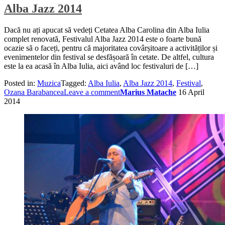
Alba Jazz 2014
Dacă nu ați apucat să vedeți Cetatea Alba Carolina din Alba Iulia
complet renovată, Festivalul Alba Jazz 2014 este o foarte bună
ocazie să o faceți, pentru că majoritatea covârșitoare a activităților și
evenimentelor din festival se desfășoară în cetate. De altfel, cultura
este la ea acasă în Alba Iulia, aici având loc festivaluri de […]
Posted in:
Muzica
Tagged:
Alba Iulia
,
Alba Jazz 2014
,
Festival
,
Ozana Barabancea
Leave a comment
Marius Matache
16 April
2014