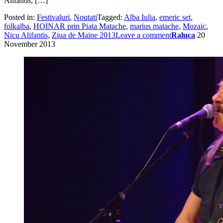
Alifantis, […]
Posted in:
Festivaluri
,
Noutati
Tagged:
Alba Iulia
,
emeric set
,
folkalba
,
HOINAR prin Piata Matache
,
marius matache
,
Mozaic
,
Nicu Alifantis
,
Ziua de Maine 2013
Leave a comment
Raluca
20
November 2013