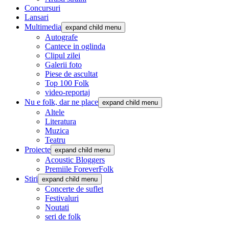
Concursuri
Lansari
Multimedia
expand child menu
Autografe
Cantece in oglinda
Clipul zilei
Galerii foto
Piese de ascultat
Top 100 Folk
video-reportaj
Nu e folk, dar ne place
expand child menu
Altele
Literatura
Muzica
Teatru
Proiecte
expand child menu
Acoustic Bloggers
Premiile ForeverFolk
Stiri
expand child menu
Concerte de suflet
Festivaluri
Noutati
seri de folk