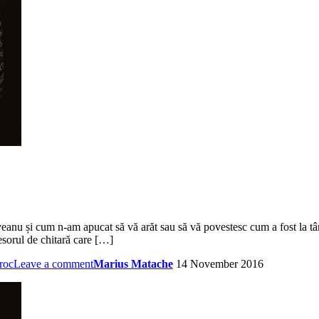
eanu și cum n-am apucat să vă arăt sau să vă povestesc cum a fost la tâ
fesorul de chitară care […]
roc
Leave a comment
Marius Matache
14 November 2016