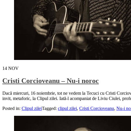
14
NOV
Cristi Corcioveanu – Nu-i noroc
Dacă miercuri, 16 noiembrie, tot ne vedem la Tecuci cu Cristi Corciov
invit, metaforic, la Clipul zilei. Iată-l acompaniat de Liviu Ciulei, pro
Posted in:
Clipul zilei
Tagged:
clipul zilei
,
Cristi Corcioveanu
,
Nu-i no