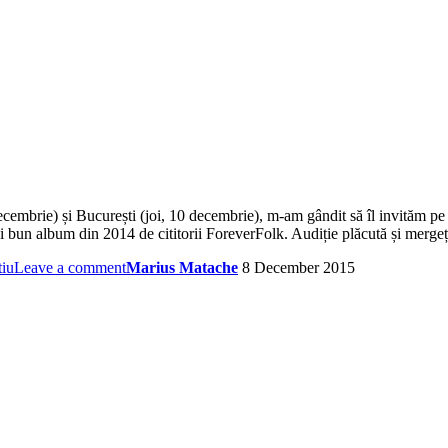
cembrie) și București (joi, 10 decembrie), m-am gândit să îl invităm pe 
i bun album din 2014 de cititorii ForeverFolk. Audiție plăcută și mergeț
tiu
Leave a comment
Marius Matache
8 December 2015