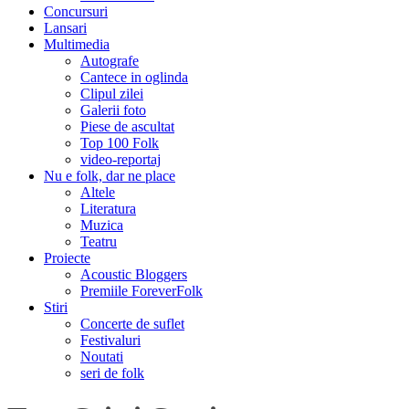
Concursuri
Lansari
Multimedia
Autografe
Cantece in oglinda
Clipul zilei
Galerii foto
Piese de ascultat
Top 100 Folk
video-reportaj
Nu e folk, dar ne place
Altele
Literatura
Muzica
Teatru
Proiecte
Acoustic Bloggers
Premiile ForeverFolk
Stiri
Concerte de suflet
Festivaluri
Noutati
seri de folk