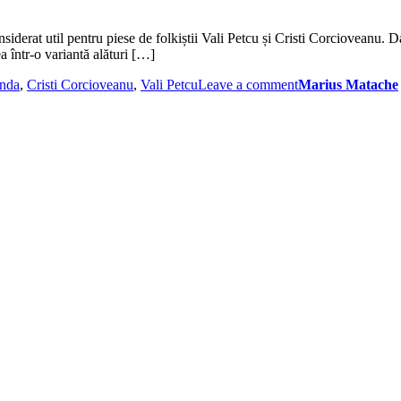
siderat util pentru piese de folkiștii Vali Petcu și Cristi Corcioveanu. D
a într-o variantă alături […]
inda
,
Cristi Corcioveanu
,
Vali Petcu
Leave a comment
Marius Matache