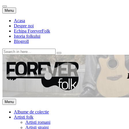
Skip
Menu
to
content
Acasa
Despre noi
Echipa ForeverFolk
Istoria folkului
Blogroll
Search
for:
ForeverFolk
Muzica sufletului tau
Skip
Menu
to
content
Albume de colectie
Artisti folk
Artisti romani
Artisti straini