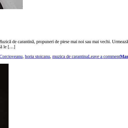
 Muzică de carantină, propuneri de piese mai noi sau mai vechi. Urmează 
să le […]
 Corcioveanu
,
horia stoicanu
,
muzica de carantina
Leave a comment
Mar