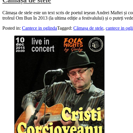
Cămașa de stele
Cămașa de stele este un text scris de poetul ieșean Andrei Maftei și con
trofeul Om Bun în 2013 (la ultima ediție a festivalului) și o puteți vede
Posted in:
Cantece in oglinda
Tagged:
Cămașa de stele
,
cantece in ogl