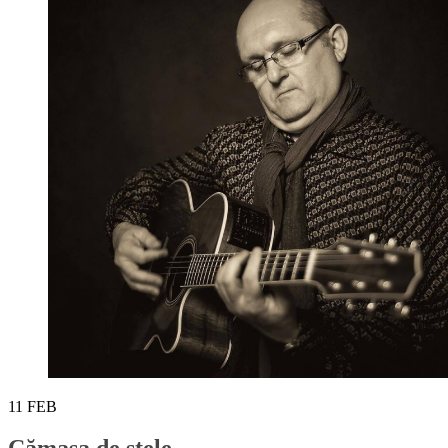
11
FEB