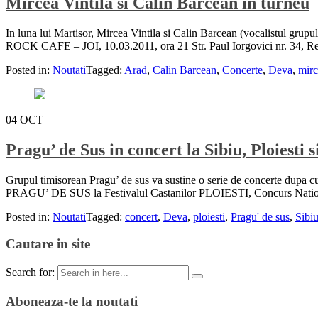
Mircea Vintila si Calin Barcean in turneu
In luna lui Martisor, Mircea Vintila si Calin Barcean (vocalistul gru
ROCK CAFE – JOI, 10.03.2011, ora 21 Str. Paul Iorgovici nr. 34, R
Posted in:
Noutati
Tagged:
Arad
,
Calin Barcean
,
Concerte
,
Deva
,
mirc
04
OCT
Pragu’ de Sus in concert la Sibiu, Ploiesti 
Grupul timisorean Pragu’ de sus va sustine o serie de concerte dup
PRAGU’ DE SUS la Festivalul Castanilor PLOIESTI, Concurs National d
Posted in:
Noutati
Tagged:
concert
,
Deva
,
ploiesti
,
Pragu' de sus
,
Sibi
Cautare in site
Search for:
Aboneaza-te la noutati