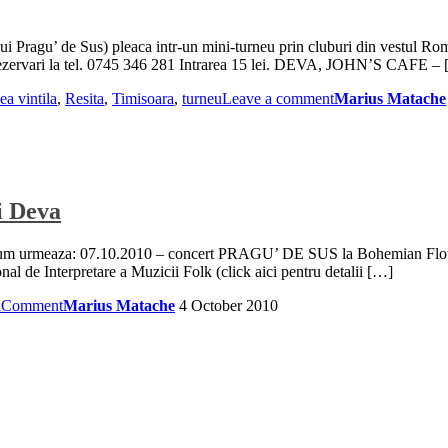
pului Pragu’ de Sus) pleaca intr-un mini-turneu prin cluburi din vestul
ezervari la tel. 0745 346 281 Intrarea 15 lei. DEVA, JOHN’S CAFE –
ea vintila
,
Resita
,
Timisoara
,
turneu
Leave a comment
Marius Matache
si Deva
a cum urmeaza: 07.10.2010 – concert PRAGU’ DE SUS la Bohemian Flow S
e Interpretare a Muzicii Folk (click aici pentru detalii […]
u
Comment
Marius Matache
4 October 2010