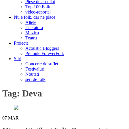
Piese de ascultat
Top 100 Folk
video-reportaj
Nu e folk, dar ne place
Altele
Literatura
Muzica
Teatru
Proiecte
Acoustic Bloggers
Premiile ForeverFolk
Stiri
Concerte de suflet
Festivaluri
Noutati
seri de folk
Tag:
Deva
07
MAR