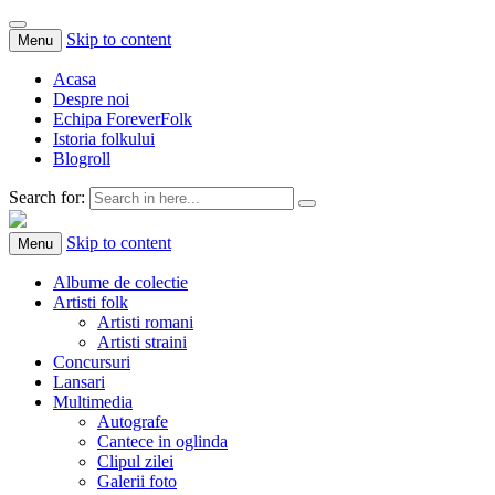
Skip to content
Menu
Acasa
Despre noi
Echipa ForeverFolk
Istoria folkului
Blogroll
Search for:
ForeverFolk
Muzica sufletului tau
Skip to content
Menu
Albume de colectie
Artisti folk
Artisti romani
Artisti straini
Concursuri
Lansari
Multimedia
Autografe
Cantece in oglinda
Clipul zilei
Galerii foto