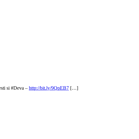
esti si #Deva –
http://bit.ly/9QpEB7
[…]