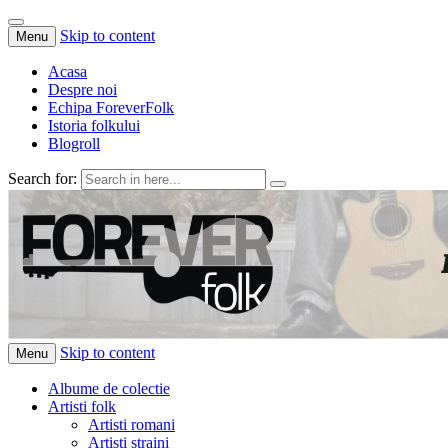
Skip to content
Menu
Acasa
Despre noi
Echipa ForeverFolk
Istoria folkului
Blogroll
Search for:
ForeverFolk
Muzica sufletului tau
Skip to content
Menu
Albume de colectie
Artisti folk
Artisti romani
Artisti straini