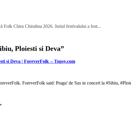
 Folk Chira Chiralina 2026. Juriul festivalului a fost...
ibiu, Ploiesti si Deva
”
esti si Deva | ForeverFolk -- Topsy.com
everFolk. ForeverFolk said: Pragu' de Sus in concert la #Sibiu, #Ploi
*