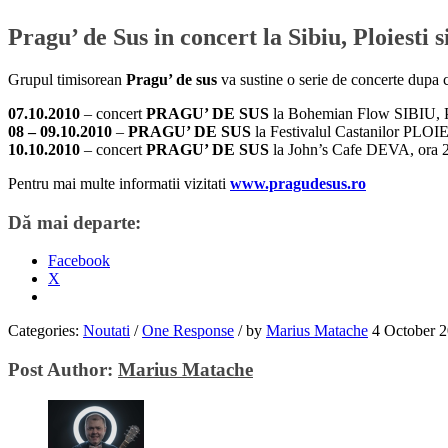
Pragu’ de Sus in concert la Sibiu, Ploiesti 
Grupul timisorean
Pragu’ de sus
va sustine o serie de concerte dupa
07.10.2010
– concert
PRAGU’ DE SUS
la Bohemian Flow SIBIU, Piat
08 – 09.10.2010
–
PRAGU’ DE SUS
la Festivalul Castanilor PLOIE
10.10.2010
– concert
PRAGU’ DE SUS
la John’s Cafe DEVA, ora 20
Pentru mai multe informatii vizitati
www.pragudesus.ro
Dă mai departe:
Facebook
X
Categories:
Noutati
/
One Response
/
by
Marius Matache
4 October 
Post Author:
Marius Matache