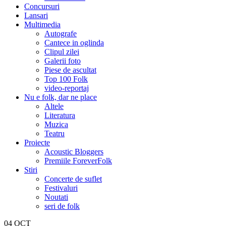
Concursuri
Lansari
Multimedia
Autografe
Cantece in oglinda
Clipul zilei
Galerii foto
Piese de ascultat
Top 100 Folk
video-reportaj
Nu e folk, dar ne place
Altele
Literatura
Muzica
Teatru
Proiecte
Acoustic Bloggers
Premiile ForeverFolk
Stiri
Concerte de suflet
Festivaluri
Noutati
seri de folk
04
OCT