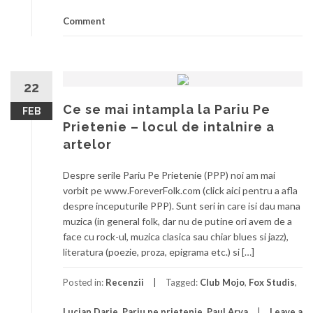
Comment
22
Ce se mai intampla la Pariu Pe
FEB
Prietenie – locul de intalnire a
artelor
Despre serile Pariu Pe Prietenie (PPP) noi am mai
vorbit pe www.ForeverFolk.com (click aici pentru a afla
despre inceputurile PPP). Sunt seri in care isi dau mana
muzica (in general folk, dar nu de putine ori avem de a
face cu rock-ul, muzica clasica sau chiar blues si jazz),
literatura (poezie, proza, epigrama etc.) si […]
Posted in:
Recenzii
Tagged:
Club Mojo
,
Fox Studis
,
Lucian Darie
,
Pariu pe prietenie
,
Paul Arva
Leave a