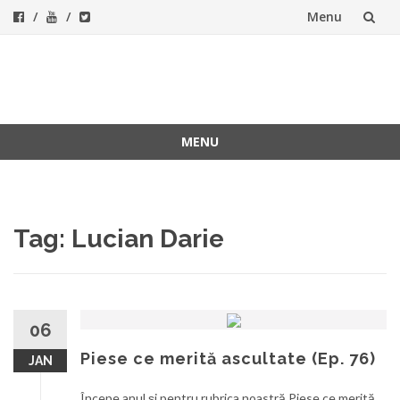
Menu
Skip
to
ForeverFolk
Muzica sufletului tau
content
MENU
Skip
to
content
Tag:
Lucian Darie
06
Piese ce merită ascultate (Ep. 76)
JAN
Începe anul şi pentru rubrica noastră Piese ce merită