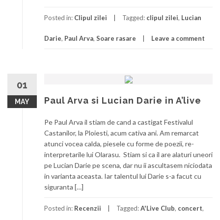
Posted in:
Clipul zilei
Tagged:
clipul zilei
,
Lucian
Darie
,
Paul Arva
,
Soare rasare
Leave a comment
01
Paul Arva si Lucian Darie in A’live
MAY
Pe Paul Arva il stiam de cand a castigat Festivalul
Castanilor, la Ploiesti, acum cativa ani. Am remarcat
atunci vocea calda, piesele cu forme de poezii, re-
interpretarile lui Olarasu. Stiam si ca il are alaturi uneori
pe Lucian Darie pe scena, dar nu ii ascultasem niciodata
in varianta aceasta. Iar talentul lui Darie s-a facut cu
siguranta […]
Posted in:
Recenzii
Tagged:
A'Live Club
,
concert
,