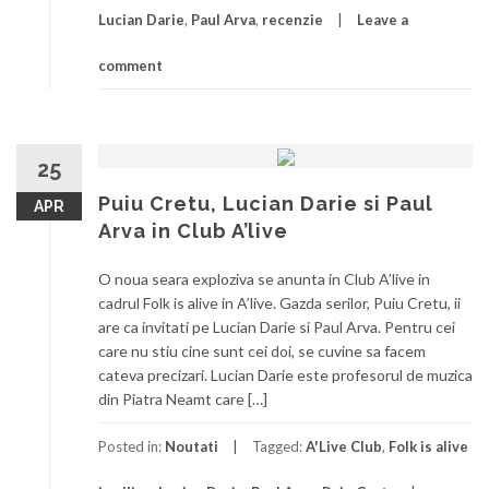
Lucian Darie
,
Paul Arva
,
recenzie
Leave a
comment
25
Puiu Cretu, Lucian Darie si Paul
APR
Arva in Club A’live
O noua seara exploziva se anunta in Club A’live in
cadrul Folk is alive in A’live. Gazda serilor, Puiu Cretu, ii
are ca invitati pe Lucian Darie si Paul Arva. Pentru cei
care nu stiu cine sunt cei doi, se cuvine sa facem
cateva precizari. Lucian Darie este profesorul de muzica
din Piatra Neamt care […]
Posted in:
Noutati
Tagged:
A'Live Club
,
Folk is alive