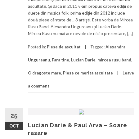
ascultate. Şi dacă în 2011 v-am propus câteva ediţii de
duete din muzica folk, prima ediţie din 2012 include
două piese cântate de …3 artişti. Este vorba de Mircea
Rusu Band, Alexandra Ungureanu şi Lucian Darie.
Mircea Rusu nu mai are nevoie de nici o prezentare, […]
Posted in:
Piese de ascultat
Tagged:
Alexandra
Ungureanu
,
Fara tine
,
Lucian Darie
,
mircea rusu band
,
O dragoste mare
,
Piese ce merita ascultate
Leave
a comment
25
Lucian Darie & Paul Arva – Soare
OCT
rasare