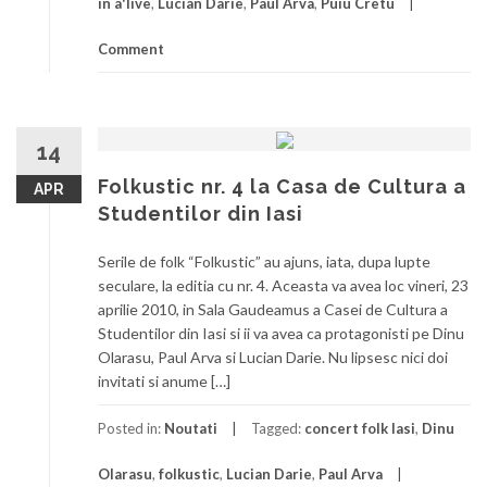
in a'live
,
Lucian Darie
,
Paul Arva
,
Puiu Cretu
Comment
14
Folkustic nr. 4 la Casa de Cultura a
APR
Studentilor din Iasi
Serile de folk “Folkustic” au ajuns, iata, dupa lupte
seculare, la editia cu nr. 4. Aceasta va avea loc vineri, 23
aprilie 2010, in Sala Gaudeamus a Casei de Cultura a
Studentilor din Iasi si ii va avea ca protagonisti pe Dinu
Olarasu, Paul Arva si Lucian Darie. Nu lipsesc nici doi
invitati si anume […]
Posted in:
Noutati
Tagged:
concert folk Iasi
,
Dinu
Olarasu
,
folkustic
,
Lucian Darie
,
Paul Arva