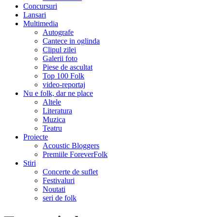
Concursuri
Lansari
Multimedia
Autografe
Cantece in oglinda
Clipul zilei
Galerii foto
Piese de ascultat
Top 100 Folk
video-reportaj
Nu e folk, dar ne place
Altele
Literatura
Muzica
Teatru
Proiecte
Acoustic Bloggers
Premiile ForeverFolk
Stiri
Concerte de suflet
Festivaluri
Noutati
seri de folk