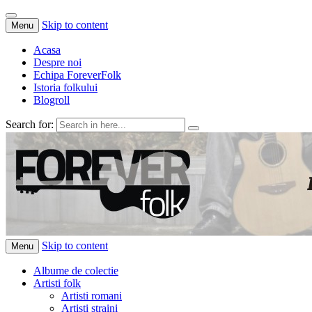
Skip to content
Menu
Acasa
Despre noi
Echipa ForeverFolk
Istoria folkului
Blogroll
Search for:
ForeverFolk
Muzica sufletului tau
Skip to content
Menu
Albume de colectie
Artisti folk
Artisti romani
Artisti straini