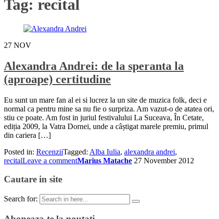
Tag:
recital
27
NOV
Alexandra Andrei: de la speranta la
(aproape) certitudine
Eu sunt un mare fan al ei si lucrez la un site de muzica folk, deci e
normal ca pentru mine sa nu fie o surpriza. Am vazut-o de atatea ori,
stiu ce poate. Am fost in juriul festivalului La Suceava, În Cetate,
ediția 2009, la Vatra Dornei, unde a câștigat marele premiu, primul
din cariera […]
Posted in:
Recenzii
Tagged:
Alba Iulia
,
alexandra andrei
,
recital
Leave a comment
Marius Matache
27 November 2012
Cautare in site
Search for:
Aboneaza-te la noutati