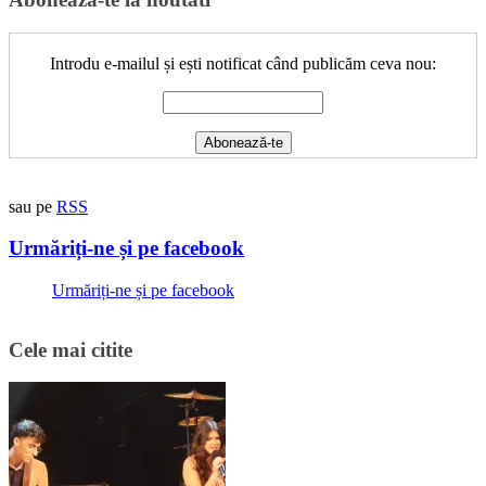
Introdu e-mailul și ești notificat când publicăm ceva nou:
sau pe
RSS
Urmăriți-ne și pe facebook
Urmăriți-ne și pe facebook
Cele mai citite