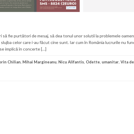
 să fie purtători de mesaj, să dea tonul unor solutii la problemele oameni
e în slujba celor care i-au făcut cine sunt. Iar cum în România lucrurile nu f
 se implică în concerte […]
orin Chilian
,
Mihai Margineanu
,
Nicu Alifantis
,
Odette
,
umanitar
,
Vita de