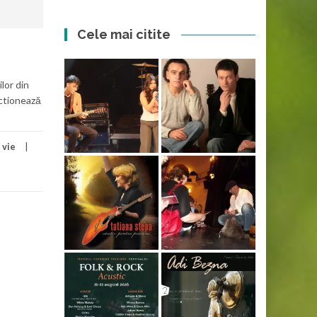
Cele mai citite
lor din
unctionează
 vie