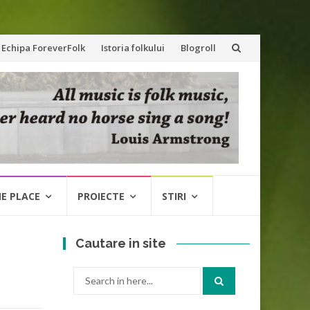
Echipa ForeverFolk
Istoria folkului
Blogroll
NE PLACE
PROIECTE
STIRI
Cautare in site
Search
for: