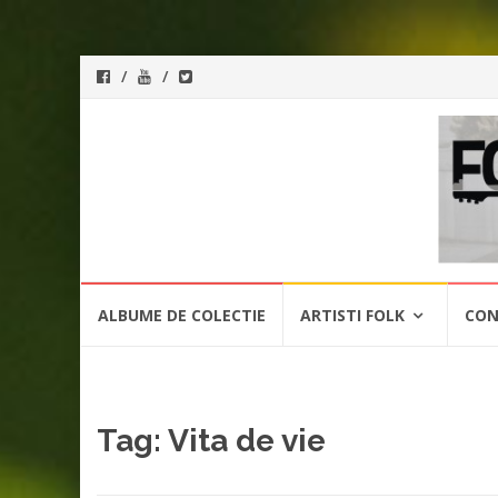
ForeverFolk
Muzica
sufletului tau
Skip
ALBUME DE COLECTIE
ARTISTI FOLK
CON
to
content
Tag:
Vita de vie