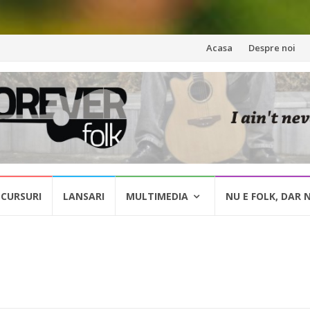
Skip
Acasa
Despre noi
to
content
CURSURI
LANSARI
MULTIMEDIA
NU E FOLK, DAR 