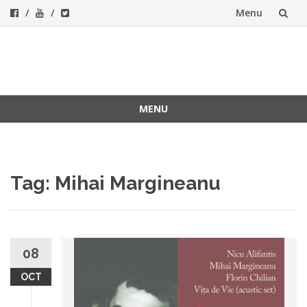
Menu
Skip
to
ForeverFolk
Muzica sufletului tau
content
MENU
Skip
to
content
Tag:
Mihai Margineanu
08
OCT