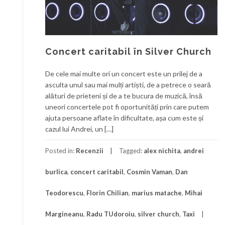
Concert caritabil în Silver Church
De cele mai multe ori un concert este un prilej de a
asculta unul sau mai mulți artiști, de a petrece o seară
alături de prieteni și de a te bucura de muzică, însă
uneori concertele pot fi oportunități prin care putem
ajuta persoane aflate în dificultate, așa cum este și
cazul lui Andrei, un […]
Posted in:
Recenzii
Tagged:
alex nichita
,
andrei
burlica
,
concert caritabil
,
Cosmin Vaman
,
Dan
Teodorescu
,
Florin Chilian
,
marius matache
,
Mihai
Margineanu
,
Radu TUdoroiu
,
silver church
,
Taxi