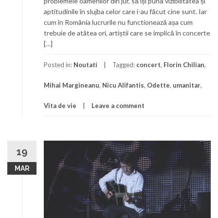
problemele oamenilor din jur, să își pună vizibilitatea și
aptitudinile în slujba celor care i-au făcut cine sunt. Iar
cum în România lucrurile nu functionează așa cum
trebuie de atâtea ori, artiștii care se implică în concerte
[…]
Posted in:
Noutati
Tagged:
concert
,
Florin Chilian
,
Mihai Margineanu
,
Nicu Alifantis
,
Odette
,
umanitar
,
Vita de vie
Leave a comment
19
MAR