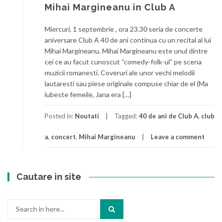
Mihai Margineanu in Club A
Miercuri, 1 septembrie , ora 23.30 seria de concerte
aniversare Club A 40 de ani continua cu un recital al lui
Mihai Margineanu. Mihai Margineanu este unul dintre
cei ce au facut cunoscut “comedy-folk-ul” pe scena
muzicii romanesti. Coveruri ale unor vechi melodii
lautaresti sau piese originale compuse chiar de el (Ma
iubeste femeile, Jana era […]
Posted in:
Noutati
Tagged:
40 de ani de Club A
,
club
a
,
concert
,
Mihai Margineanu
Leave a comment
Cautare in site
Search
for: