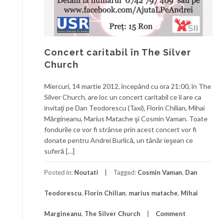
Concert caritabil în The Silver
Church
Miercuri, 14 martie 2012, începând cu ora 21:00, în The
Silver Church, are loc un concert caritabil ce îi are ca
invitaţi pe Dan Teodorescu (Taxi), Florin Chilian, Mihai
Mărgineanu, Marius Matache şi Cosmin Vaman. Toate
fondurile ce vor fi strânse prin acest concert vor fi
donate pentru Andrei Burlică, un tânăr ieşean ce
suferă […]
Posted in:
Noutati
Tagged:
Cosmin Vaman
,
Dan
Teodorescu
,
Florin Chilian
,
marius matache
,
Mihai
Margineanu
,
The Silver Church
Comment