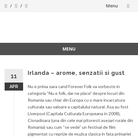
Menu
Skip
to
ForeverFolk
Muzica sufletului tau
content
MENU
Skip
to
content
Irlanda – arome, senzatii si gust
11
Nu e prima oara cand Forever Folk va vorbeste in
APR
categoria “Nu e folk, dar ne place” despre locuri din
Romania sau chiar din Europa cu o mare incarcatura
culturala sau valoare a capitalului natural. Asa au fost
Liverpool (Capitala Culturala Europeana in 2008),
Cisnadioara (una din cele mai pitoresti asezari rurale din
Romania) sau cum “se vede” un festival de film
pigmentat cu reprize de muzica clasica in fata primariei