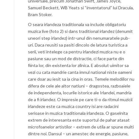
universale, precum Jonathan Swift, James Joyce,
Samuel Beckett, WB Yeats si “inventatorul” lui Dracula,
Bram Stoker.
O seara irlandeza traditionala va include obligatoriu
muzica live (foto 2) si dans traditional irlandez (denumit
uneori step irlandez) intr-unul din nenumaratele pub-
uri. Daca reusiti sa pasiti dincolo de latura turistica a
serii, veti intelege ca pentru irlandezi muzica nu e o
pasiune sau un mod de distractie, ci face parte din
fiinta lor, din existenta lor zilnica. E absolut uimitor sa
vezi cu cata mandrie canta imnul national niste oameni
care doar au iesit sa ia cina in oras. Temele melodiilor nu
difera de cele ale altor natiuni – dragostea, razboaiele
de independenta, locurile istorice ale Irlandei, mandria
de a fi irlandez. O impresie pe care ti-o da ritmul muzicii
irlandeze este ca muzica country isi are radacini
serioase in muzica traditionala irlandeza. O gaselnita
extrem de interesanta este suportul de pahar atasat
microfoanelor artistilor – extrem de utila ar spune multi
dintre noi. Dansul – un amestec de energie, pasiune,