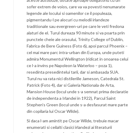
aceste autobuze, dotate aproape obligatoriu cu un
sofer extrem de voios, care va va povesti nenumarate
legende ale locului si oamenilor ce il populeaza,
pigmentandu-l pe alocuri cu melodii irlandeze
traditionale sau evergreen-uri pe care le veti fredona
alaturi de el. Turul dureaza 90 minute si va poarta prin
punctele cheie ale orasului, Trinity College of Dublin,
Fabrica de Bere Guiness (Foto 6), apoi parcul Phoenix –
cel mai mare parc intra-urban din Europa, unde puteti
admira Monumentul Wellington (ridicat in onoarea celui
ce l-a invins pe Napoleon la Waterloo – poza 1),
resedinta presedintelui tarii, dar si ambasada SUA.
Turul nu va rata nici distileriile Jameson, Catedrala St.
Patrick (Foto 4), dar si Galeria Nationala de Arta,
Mansion House (locul unde s-a semnat prima declaratie
de independenta a Irlandei in 1922), Parcul Saint
Stephen’s Green (locul unde s-a desfasurat mare parte
din copilaria lui Oscar Wilde).
Si daca l-am amintit pe Oscar Wilde, trebuie macar
enumerati si ceilalti clasici irlandezi ai literaturii