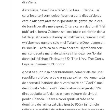
din Viena.
Astazi insa, “avem de a face” cu o tara – Irlanda – ai
carui locuitori sunt celebri pentru buna dispozitie pe
care o afiseaza atat fie in ipostaza de gazde, fie in cea
de turisti pe alte meleaguri. O tara care a dat lumii “irish
pub”-urile, berea Guiness sau mai putin celebrele dar la
fel de gustoasele Kilkenny si Smithwicks, faimosul irish
whiskey (pe numele sale mici Tullamore Dew, Jameson,
Bushmills – asta ca sa numim doar trei si probabil cele
mai cunoscute marci de whiskey irlandez), pe “lordul
dansului” Michael Flatley, pe U2, Thin Lizzy, The Corrs,
Enya sau Sinnead O’Connor.
Acestea sunt insa doar brandurile comerciale ale unei
republici vorbitoare de o engleza extrem de romantata
de accentul irlandez, dar si vorbitoare de “Gaelic” (mai
des numita “irlandeza”) – desi nativa doar pentru 3%
din populatia tarii, dar cu o mare valoare de simbol
pentru Irlanda. O tara a carei spiritualitate este
dominata de religia catolica (peste 85%), in numele
religiei si al politicii de subordonare sau insubordonare