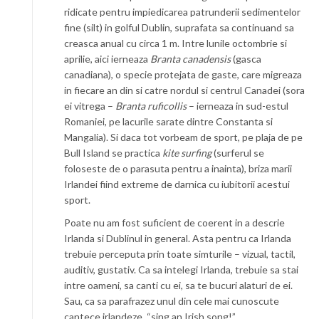
ridicate pentru impiedicarea patrunderii sedimentelor
fine (silt) in golful Dublin, suprafata sa continuand sa
creasca anual cu circa 1 m. Intre lunile octombrie si
aprilie, aici ierneaza
Branta canadensis
(gasca
canadiana), o specie protejata de gaste, care migreaza
in fiecare an din si catre nordul si centrul Canadei (sora
ei vitrega –
Branta ruficollis
– ierneaza in sud-estul
Romaniei, pe lacurile sarate dintre Constanta si
Mangalia). Si daca tot vorbeam de sport, pe plaja de pe
Bull Island se practica
kite surfing
(surferul se
foloseste de o parasuta pentru a inainta), briza marii
Irlandei fiind extreme de darnica cu iubitorii acestui
sport.
Poate nu am fost suficient de coerent in a descrie
Irlanda si Dublinul in general. Asta pentru ca Irlanda
trebuie perceputa prin toate simturile – vizual, tactil,
auditiv, gustativ. Ca sa intelegi Irlanda, trebuie sa stai
intre oameni, sa canti cu ei, sa te bucuri alaturi de ei.
Sau, ca sa parafrazez unul din cele mai cunoscute
cantece irlandeze, “sing an Irish song!”.