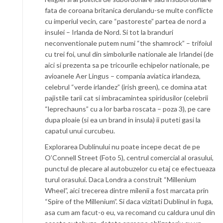
fata de coroana britanica derulandu-se multe conflicte
cu imperiul vecin, care “pastoreste” partea de nord a
insulei – Irlanda de Nord. Si tot la branduri
neconventionale putem numi “the shamrock” – trifoiul
cu trei foi, unul din simbolurile nationale ale Irlandei (de
aici si prezenta sa pe tricourile echipelor nationale, pe
avioanele Aer Lingus – compania aviatica irlandeza,
celebrul “verde irlandez” (irish green), ce domina atat
pajistile tarii cat si imbracamintea spiridusilor (celebrii
“leprechauns” cu a lor barba roscata – poza 3), pe care
dupa ploaie (si ea un brand in insula) ii puteti gasi la
capatul unui curcubeu.
Explorarea Dublinului nu poate incepe decat de pe
O’Connell Street (Foto 5), centrul comercial al orasului,
punctul de plecare al autobuzelor cu etaj ce efectueaza
turul orasului. Daca Londra a construit “Millenium
Wheel”, aici trecerea dintre milenii a fost marcata prin
“Spire of the Millenium”. Si daca vizitati Dublinul in fuga,
asa cum am facut-o eu, va recomand cu caldura unul din