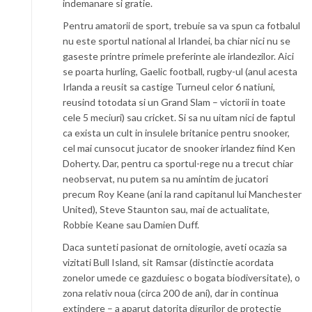
indemanare si gratie.
Pentru amatorii de sport, trebuie sa va spun ca fotbalul
nu este sportul national al Irlandei, ba chiar nici nu se
gaseste printre primele preferinte ale irlandezilor. Aici
se poarta hurling, Gaelic football, rugby-ul (anul acesta
Irlanda a reusit sa castige Turneul celor 6 natiuni,
reusind totodata si un Grand Slam – victorii in toate
cele 5 meciuri) sau cricket. Si sa nu uitam nici de faptul
ca exista un cult in insulele britanice pentru snooker,
cel mai cunsocut jucator de snooker irlandez fiind Ken
Doherty. Dar, pentru ca sportul-rege nu a trecut chiar
neobservat, nu putem sa nu amintim de jucatori
precum Roy Keane (ani la rand capitanul lui Manchester
United), Steve Staunton sau, mai de actualitate,
Robbie Keane sau Damien Duff.
Daca sunteti pasionat de ornitologie, aveti ocazia sa
vizitati Bull Island, sit Ramsar (distinctie acordata
zonelor umede ce gazduiesc o bogata biodiversitate), o
zona relativ noua (circa 200 de ani), dar in continua
extindere – a aparut datorita digurilor de protectie