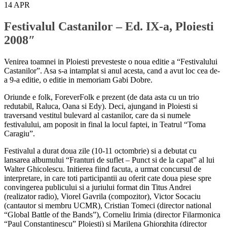
14
APR
Festivalul Castanilor – Ed. IX-a, Ploiesti
2008″
Venirea toamnei in Ploiesti prevesteste o noua editie a “Festivalului
Castanilor”. Asa s-a intamplat si anul acesta, cand a avut loc cea de-
a 9-a editie, o editie in memoriam Gabi Dobre.
Oriunde e folk, ForeverFolk e prezent (de data asta cu un trio
redutabil, Raluca, Oana si Edy). Deci, ajungand in Ploiesti si
traversand vestitul bulevard al castanilor, care da si numele
festivalului, am poposit in final la locul faptei, in Teatrul “Toma
Caragiu”.
Festivalul a durat doua zile (10-11 octombrie) si a debutat cu
lansarea albumului “Franturi de suflet – Punct si de la capat” al lui
Walter Ghicolescu. Initierea fiind facuta, a urmat concursul de
interpretare, in care toti participantii au oferit cate doua piese spre
convingerea publicului si a juriului format din Titus Andrei
(realizator radio), Viorel Gavrila (compozitor), Victor Socaciu
(cantautor si membru UCMR), Cristian Tomeci (director national
“Global Battle of the Bands”), Corneliu Irimia (director Filarmonica
“Paul Constantinescu” Ploiesti) si Marilena Ghiorghita (director