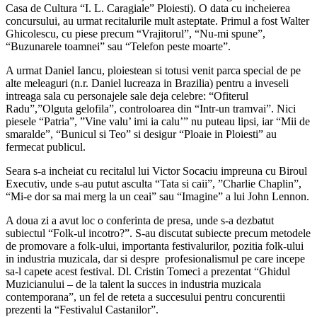
Casa de Cultura “I. L. Caragiale” Ploiesti). O data cu incheierea
concursului, au urmat recitalurile mult asteptate. Primul a fost Walter
Ghicolescu, cu piese precum “Vrajitorul”, “Nu-mi spune”,
“Buzunarele toamnei” sau “Telefon peste moarte”.
A urmat Daniel Iancu, ploiestean si totusi venit parca special de pe
alte meleaguri (n.r. Daniel lucreaza in Brazilia) pentru a inveseli
intreaga sala cu personajele sale deja celebre: “Ofiterul
Radu”,”Olguta gelofila”, controloarea din “Intr-un tramvai”. Nici
piesele “Patria”, ”Vine valu’ imi ia calu’” nu puteau lipsi, iar “Mii de
smaralde”, “Bunicul si Teo” si desigur “Ploaie in Ploiesti” au
fermecat publicul.
Seara s-a incheiat cu recitalul lui Victor Socaciu impreuna cu Biroul
Executiv, unde s-au putut asculta “Tata si caii”, ”Charlie Chaplin”,
“Mi-e dor sa mai merg la un ceai” sau “Imagine” a lui John Lennon.
A doua zi a avut loc o conferinta de presa, unde s-a dezbatut
subiectul “Folk-ul incotro?”. S-au discutat subiecte precum metodele
de promovare a folk-ului, importanta festivalurilor, pozitia folk-ului
in industria muzicala, dar si despre profesionalismul pe care incepe
sa-l capete acest festival. Dl. Cristin Tomeci a prezentat “Ghidul
Muzicianului – de la talent la succes in industria muzicala
contemporana”, un fel de reteta a succesului pentru concurentii
prezenti la “Festivalul Castanilor”.