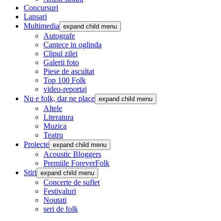
Concursuri
Lansari
Multimedia
expand child menu
Autografe
Cantece in oglinda
Clipul zilei
Galerii foto
Piese de ascultat
Top 100 Folk
video-reportaj
Nu e folk, dar ne place
expand child menu
Altele
Literatura
Muzica
Teatru
Proiecte
expand child menu
Acoustic Bloggers
Premiile ForeverFolk
Stiri
expand child menu
Concerte de suflet
Festivaluri
Noutati
seri de folk