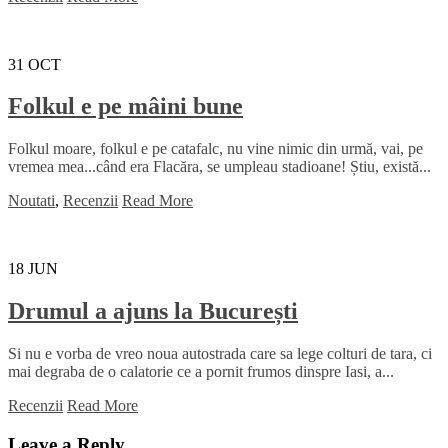
31
OCT
Folkul e pe mâini bune
Folkul moare, folkul e pe catafalc, nu vine nimic din urmă, vai, pe
vremea mea...când era Flacăra, se umpleau stadioane! Știu, există...
Noutati
,
Recenzii
Read More
18
JUN
Drumul a ajuns la București
Si nu e vorba de vreo noua autostrada care sa lege colturi de tara, ci
mai degraba de o calatorie ce a pornit frumos dinspre Iasi, a...
Recenzii
Read More
Leave a Reply