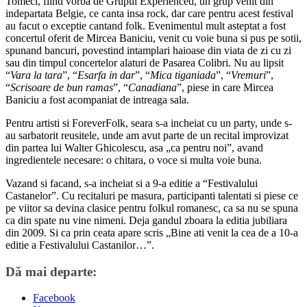
Tomeci, fiind vorba de Grupul Experienced, un grup venit din
indepartata Belgie, ce canta insa rock, dar care pentru acest festival
au facut o exceptie cantand folk. Evenimentul mult asteptat a fost
concertul oferit de Mircea Baniciu, venit cu voie buna si pus pe sotii,
spunand bancuri, povestind intamplari haioase din viata de zi cu zi
sau din timpul concertelor alaturi de Pasarea Colibri. Nu au lipsit
“
Vara la tara
”, “
Esarfa in dar
”, “
Mica tiganiada
”, “
Vremuri
”,
“
Scrisoare de bun ramas
”, “
Canadiana
”, piese in care Mircea
Baniciu a fost acompaniat de intreaga sala.
Pentru artisti si ForeverFolk, seara s-a incheiat cu un party, unde s-
au sarbatorit reusitele, unde am avut parte de un recital improvizat
din partea lui Walter Ghicolescu, asa „ca pentru noi”, avand
ingredientele necesare: o chitara, o voce si multa voie buna.
Vazand si facand, s-a incheiat si a 9-a editie a “Festivalului
Castanelor”. Cu recitaluri pe masura, participanti talentati si piese ce
pe viitor sa devina clasice pentru folkul romanesc, ca sa nu se spuna
ca din spate nu vine nimeni. Deja gandul zboara la editia jubiliara
din 2009. Si ca prin ceata apare scris „Bine ati venit la cea de a 10-a
editie a Festivalului Castanilor…”.
Dă mai departe:
Facebook