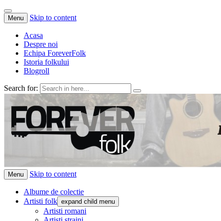
Skip to content
Menu
Acasa
Despre noi
Echipa ForeverFolk
Istoria folkului
Blogroll
Search for:
ForeverFolk
Muzica sufletului tau
Skip to content
Menu
Albume de colectie
Artisti folk
expand child menu
Artisti romani
Artisti straini