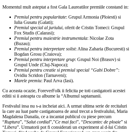
Momentul mult asteptat a fost Gala Laureatilor premiile constand in:
Premiul pentru popularitate
: Grupul Armonia (Ploiesti) si
Iulia Gusatu (Galati);
Premiul special al juriului
, oferit de Cristin Tomeci: Grupul
Fox Studis (Calarasi);
Premiul pentru maiestrie instrumentala
: Nicolae Zota
(Buzau);
Premiul pentru interpretare solist
: Alina Zaharia (Bucuresti) si
Bogdan Grosu (Craiova);
Premiul pentru interpretare grup
: Grupul Noi (Brasov) si
Grupul Unde (Cluj-Napoca);
Premiul pentru creatie si premiul special “Gabi Dobre”
:
Ovidiu Scridon (Tarnaveni);
Marele premiu
: Paul Arva (Iasi).
Cu aceasta ocazie, ForeverFolk ii felicita pe toti castigatorii acestei
editii si ii asteapta cu albume la “Albumul saptamanii.
Festivalul insa nu s-a incheiat aici. A urmat ultima serie de recitaluri
la care au luat parte castigatoarea de anul trecut a festivalului, Maria
Magdalena Danaila, ce a incantat publicul cu piese precum
“
Ruptura
”, “
Salut cordial
”,”
Ce mai faci
”, “
Descantec de ploaie
” si
“
Libera
”. Urmatorii pot fi considerati un experiment al d-lui Cristin