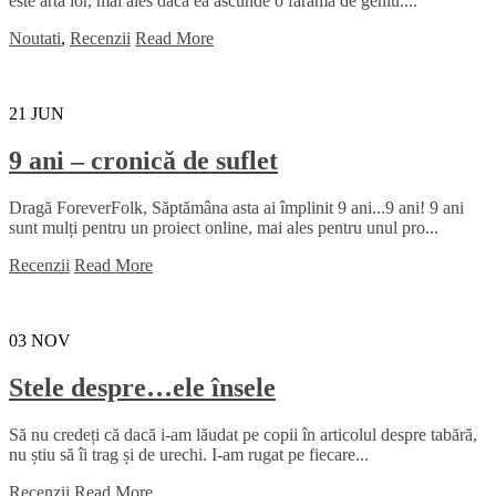
este arta lor, mai ales dacă ea ascunde o fărâmă de geniu....
Noutati
,
Recenzii
Read More
21
JUN
9 ani – cronică de suflet
Dragă ForeverFolk, Săptămâna asta ai împlinit 9 ani...9 ani! 9 ani
sunt mulți pentru un proiect online, mai ales pentru unul pro...
Recenzii
Read More
03
NOV
Stele despre…ele însele
Să nu credeți că dacă i-am lăudat pe copii în articolul despre tabără,
nu știu să îi trag și de urechi. I-am rugat pe fiecare...
Recenzii
Read More