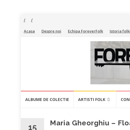
Skip
Acasa
Despre noi
Echipa ForeverFolk
Istoria folk
to
content
ForeverFolk
Muzica
sufletului
tau
Skip
ALBUME DE COLECTIE
ARTISTI FOLK
CON
to
content
Maria Gheorghiu – Flo
15