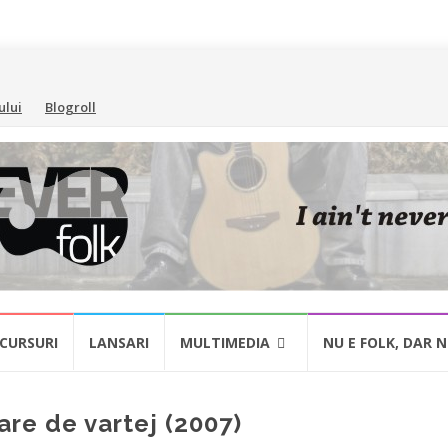
ului
Blogroll
CURSURI
LANSARI
MULTIMEDIA
NU E FOLK, DAR 
are de vartej (2007)