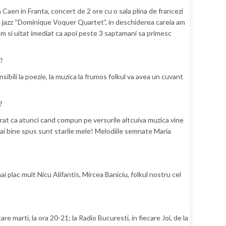
a Caen in Franta, concert de 2 ore cu o sala plina de francezi
e jazz “Dominique Voquer Quartet”, in deschiderea careia am
 am si uitat imediat ca apoi peste 3 saptamani sa primesc
a?
nsibili la poezie, la muzica la frumos folkul va avea un cuvant
?
varat ca atunci cand compun pe versurile altcuiva muzica vine
mai bine spus sunt starile mele! Melodiile semnate Maria
ai plac mult Nicu Alifantis, Mircea Baniciu, folkul nostru cel
e marti, la ora 20-21; la Radio Bucuresti, in fiecare Joi, de la