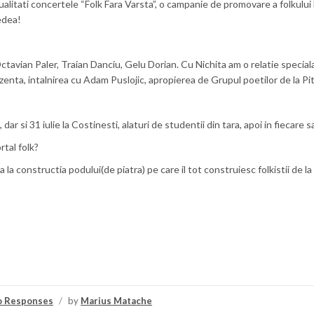
litati concertele “Folk Fara Varsta”, o campanie de promovare a folkului l
edea!
Octavian Paler, Traian Danciu, Gelu Dorian. Cu Nichita am o relatie special
enta, intalnirea cu Adam Puslojic, apropierea de Grupul poetilor de la Pi
, dar si 31 iulie la Costinesti, alaturi de studentii din tara, apoi in fieca
rtal folk?
a la constructia podului(de piatra) pe care il tot construiesc folkistii de 
o Responses
/
by
Marius Matache