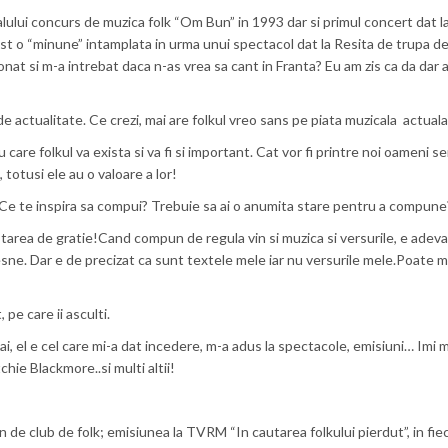
valului concurs de muzica folk “Om Bun” in 1993 dar si primul concert dat l
st o “minune” intamplata in urma unui spectacol dat la Resita de trupa d
onat si m-a intrebat daca n-as vrea sa cant in Franta? Eu am zis ca da dar
 de actualitate. Ce crezi, mai are folkul vreo sans pe piata muzicala actual
care folkul va exista si va fi si important. Cat vor fi printre noi oameni se
totusi ele au o valoare a lor!
? Ce te inspira sa compui? Trebuie sa ai o anumita stare pentru a compune
n starea de gratie!Cand compun de regula vin si muzica si versurile, e ade
lesne. Dar e de precizat ca sunt textele mele iar nu versurile mele.Poate 
 pe care ii asculti.
ai, el e cel care mi-a dat incedere, m-a adus la spectacole, emisiuni… Imi m
tchie Blackmore..si multi altii!
 de club de folk; emisiunea la TVRM “In cautarea folkului pierdut”, in fiecar