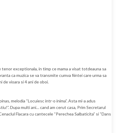
ce de tenor exceptionala, in timp ce mama a visat totdeauna sa
peranta ca muzica se va transmite cumva fiintei care urma sa
 de vioara si 4 ani de oboi.
oinas, melodia “Locuiesc intr-o inima”. Asta mi-a adus
 stiu!”. Dupa multi ani… cand am cerut casa, Prim Secretarul
la Cenaclul Flacara cu cantecele “Perechea Salbaticita” si “Dans