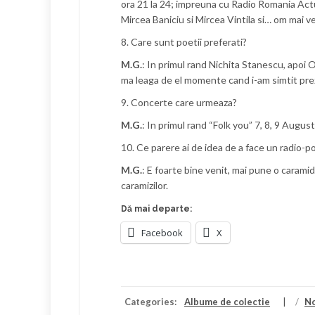
ora 21 la 24; impreuna cu Radio Romania Actua
Mircea Baniciu si Mircea Vintila si… om mai v
8. Care sunt poetii preferati?
M.G.
: In primul rand Nichita Stanescu, apoi 
ma leaga de el momente cand i-am simtit prez
9. Concerte care urmeaza?
M.G.
: In primul rand “Folk you” 7, 8, 9 August
10. Ce parere ai de idea de a face un radio-po
M.G.
: E foarte bine venit, mai pune o caramid
caramizilor.
Dă mai departe:
Facebook
X
Categories:
Albume de colectie
/
N