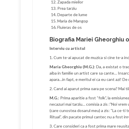
Zapada mieilor
Prea tarziu
Departe de lume
Maria de Mangop
Fluieras de os
Biografia Mariei Gheorghiu o 
Interviu cu artistul
1. Cum te-ai apucat de muzica si cine te-a ind
Maria Gheorghiu (M.G.)
: Da, a existat o tr
aiba in familie un artist care sa cante… Insar
apara…in fapt, e meritul ei ca eu cant azi! De
2. Cand ai aparut prima oara pe scena? Mai ti
M.G.
: Prima aparitie a fost “folk”, la emisiu
necazuri mai tarziu… comisia a zis :”Noi vrem 
(care cunostea dosarul meu) a zis: “La ce-ti t
Ritual”, din pacate primul cantec nu a fost inr
3. Care consideri ca a fost prima mare reusit