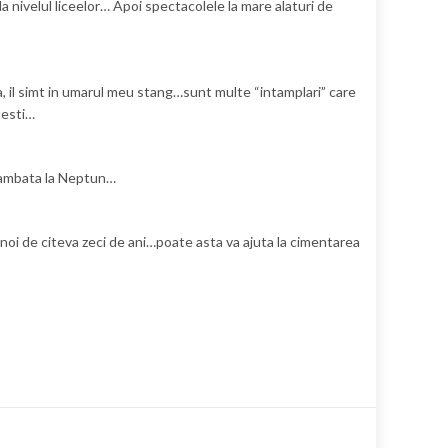
a nivelul liceelor… Apoi spectacolele la mare alaturi de
a, il simt in umarul meu stang…sunt multe “intamplari” care
testi…
re sambata la Neptun…
la noi de citeva zeci de ani…poate asta va ajuta la cimentarea