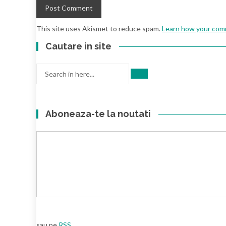
This site uses Akismet to reduce spam.
Learn how your comm
Cautare in site
Search
for:
Aboneaza-te la noutati
sau pe
RSS