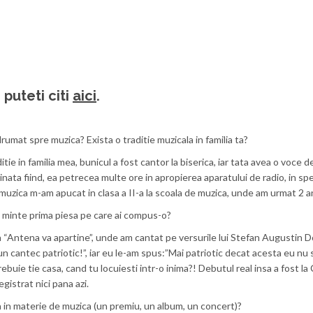
puteti citi
aici
.
rumat spre muzica? Exista o traditie muzicala in familia ta?
aditie in familia mea, bunicul a fost cantor la biserica, iar tata avea o vo
cinata fiind, ea petrecea multe ore in apropierea aparatului de radio, in s
 muzica m-am apucat in clasa a II-a la scoala de muzica, unde am urmat 2 ani
i minte prima piesa pe care ai compus-o?
nea “Antena va apartine”, unde am cantat pe versurile lui Stefan Augustin D
un cantec patriotic!”, iar eu le-am spus:”Mai patriotic decat acesta eu nu
rebuie tie casa, cand tu locuiesti intr-o inima?! Debutul real insa a fost 
egistrat nici pana azi.
a in materie de muzica (un premiu, un album, un concert)?