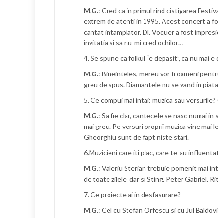
M.G.
: Cred ca in primul rind cistigarea Festi
extrem de atenti in 1995. Acest concert a fo
cantat intamplator. Dl. Voquer a fost impresi
invitatia si sa nu-mi cred ochilor…
4. Se spune ca folkul “e depasit”, ca nu mai e
M.G.
: Bineinteles, mereu vor fi oameni pentru 
greu de spus. Diamantele nu se vand in piata, 
5. Ce compui mai intai: muzica sau versurile
M.G.
: Sa fie clar, cantecele se nasc numai i
mai greu. Pe versuri proprii muzica vine mai 
Gheorghiu sunt de fapt niste stari.
6.Muzicieni care iti plac, care te-au influentat,
M.G.
: Valeriu Sterian trebuie pomenit mai int
de toate zilele, dar si Sting, Peter Gabriel, Ri
7. Ce proiecte ai in desfasurare?
M.G.
: Cel cu Stefan Orfescu si cu Jul Baldovin