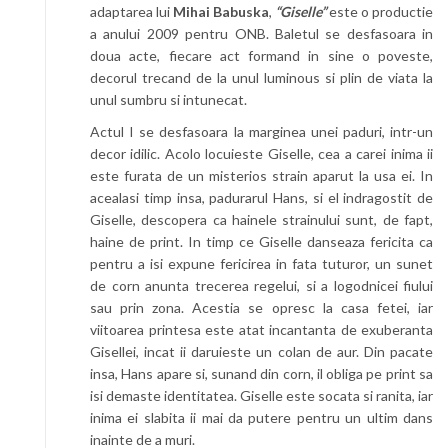
adaptarea lui
Mihai Babuska
,
“Giselle”
este o productie
a anului 2009 pentru ONB. Baletul se desfasoara in
doua acte, fiecare act formand in sine o poveste,
decorul trecand de la unul luminous si plin de viata la
unul sumbru si intunecat.
Actul I se desfasoara la marginea unei paduri, intr-un
decor idilic. Acolo locuieste Giselle, cea a carei inima ii
este furata de un misterios strain aparut la usa ei. In
acealasi timp insa, padurarul Hans, si el indragostit de
Giselle, descopera ca hainele strainului sunt, de fapt,
haine de print. In timp ce Giselle danseaza fericita ca
pentru a isi expune fericirea in fata tuturor, un sunet
de corn anunta trecerea regelui, si a logodnicei fiului
sau prin zona. Acestia se opresc la casa fetei, iar
viitoarea printesa este atat incantanta de exuberanta
Gisellei, incat ii daruieste un colan de aur. Din pacate
insa, Hans apare si, sunand din corn, il obliga pe print sa
isi demaste identitatea. Giselle este socata si ranita, iar
inima ei slabita ii mai da putere pentru un ultim dans
inainte de a muri.