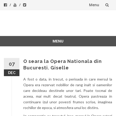
Menu
Skip
to
ForeverFolk
Muzica sufletului tau
content
MENU
Skip
to
content
O seara la Opera Nationala din
07
Bucuresti. Giselle
DEC
A fost o data, in trecut, o perioada in care mersul la
Opera era rezervat nobililor de rang inalt si oamenilor
care decideau destinele unor tari. Poate tocmai de
aceea, mai mult decat teatrul, Opera pastreaza in
continuare izul unor povesti frumos scrise, imaginea
rochiilor de epoca, si atmosfera unui loc distins.
In comparatie cu trecutul, insa, mersul la Opera astezi