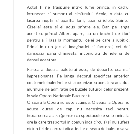
Actul II ne traspune intr-o lume onirica, in cadrul
intunecat si sumbru al cimitirului. Acolo, o data cu
lasarea noptii si aparitia lunii, apar si ielele. Spiritul
Gisellei este si el adus printre ele. Dar, pe langa
acestea, printul Albert apare, cu un buchet de flori
pentru a il lasa la mormantul celei pe care a iubit-o.
Prinsi intr-un joc al imaginatiei si fantezei, cei doi
danseaza pana dimineata, inconjurati de iele si de
dansul acestora.
Partea a doua a baletului este, de departe, cea mai
impresionanta. Pe langa decorul specificat anterior,
costumele balerinelor si sincronizarea acestora au adus
murmure de admiratie pe buzele tuturor celor prezenti
in sala Operei Nationale Bucuresti.
O seara la Opera nu este scumpa. O seara la Opera nu
aduce dureri de cap, nu necesita taxi pentru
intoarcerea acasa (pentru ca spectacolele se termina la
ore la care trasportul in comun inca circula) si nu sufera
niciun fel de contraindicatie. Iar o seara de balet o sa va