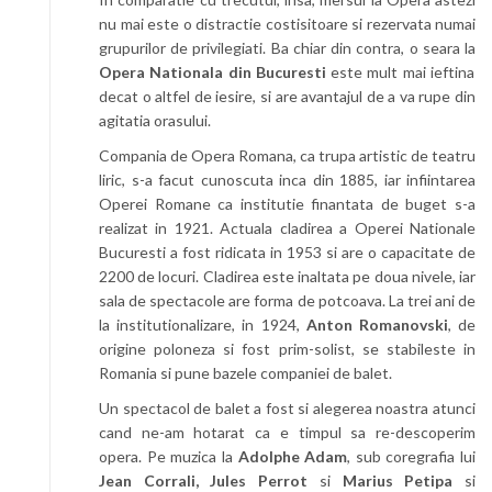
nu mai este o distractie costisitoare si rezervata numai
grupurilor de privilegiati. Ba chiar din contra, o seara la
Opera Nationala din Bucuresti
este mult mai ieftina
decat o altfel de iesire, si are avantajul de a va rupe din
agitatia orasului.
Compania de Opera Romana, ca trupa artistic de teatru
liric, s-a facut cunoscuta inca din 1885, iar infiintarea
Operei Romane ca institutie finantata de buget s-a
realizat in 1921. Actuala cladirea a Operei Nationale
Bucuresti a fost ridicata in 1953 si are o capacitate de
2200 de locuri. Cladirea este inaltata pe doua nivele, iar
sala de spectacole are forma de potcoava. La trei ani de
la institutionalizare, in 1924,
Anton Romanovski
, de
origine poloneza si fost prim-solist, se stabileste in
Romania si pune bazele companiei de balet.
Un spectacol de balet a fost si alegerea noastra atunci
cand ne-am hotarat ca e timpul sa re-descoperim
opera. Pe muzica la
Adolphe Adam
, sub coregrafia lui
Jean Corrali, Jules Perrot
si
Marius Petipa
si