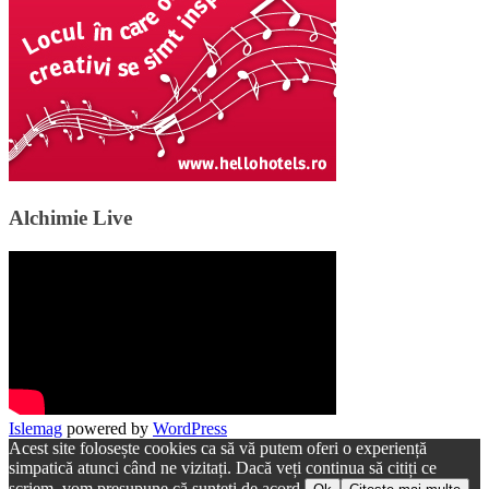
Alchimie Live
Islemag
powered by
WordPress
Acest site folosește cookies ca să vă putem oferi o experiență
simpatică atunci când ne vizitați. Dacă veți continua să citiți ce
scriem, vom presupune că sunteți de acord.