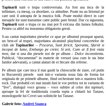
Tapinarii
sunt o trupa controversata. Au fost asa inca de la
infiintare, ca mesaj, ca abordare, ca atitudine. Poate nu au lirismul pe
care unii il asteapta de la muzica folk. Poate modul direct in care
mesajele lor sunt transmise catre public pare brutal. Dar cu siguranta,
Tapinarii
sunt o trupa ce nu mai pot fi exlcusa din lumea folkului.
Pentru ca altfel nu inseamna obligatoriu gresit.
S-au cantat majoritatea pieselor ce apar pe albumul proaspat aparut,
un best-of al trupei, majoritatea alcatuind playlistul concertelor de
club ale
Tapinarilor
–
Pescarus, Sunt fericit, Speranta, Sfarsit si
inceput de lume,
Embargo pe creier,
Si zeii
,
Cum ar fi fost viata
mea,
dar si una din piesele noi de pe album –
Dulce inconstienta
.
Publicul, “documentat” in materie de versuri (asa cum le sta bine
fanilor adevarati), a cantat alaturi de ei fiecare din refrene.
Pe album (pe care inca il mai gasiti la chioscurile de ziare, cel putin
in Bucuresti) piesele sunt intr-o varianta noua fata de forma lor
originala de pe primele albume, fiind orchestrate intr-o maniera folk-
rock. Dar probabil cei mai inraiti fani le vor prefera tot in varianta de
“live”, dialogul voce groasa – voce subtire al celor doi
tapinari
,
aproape la fel de traditionala coarda rupta a chitarii lui Tanase,
monologurile lui Covei sau solisticile lui Tanase.
Galerie foto:
Andrei Soanca