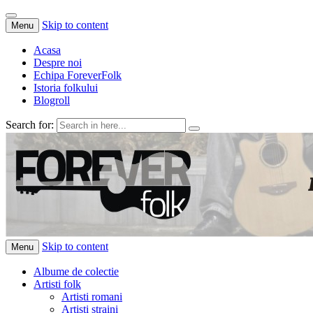
Skip to content
Menu
Acasa
Despre noi
Echipa ForeverFolk
Istoria folkului
Blogroll
Search for:
ForeverFolk
Muzica sufletului tau
Skip to content
Menu
Albume de colectie
Artisti folk
Artisti romani
Artisti straini