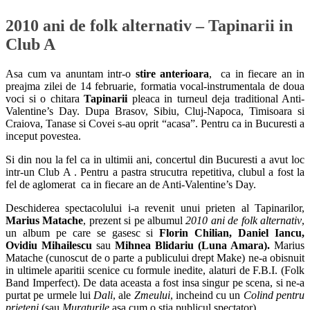
2010 ani de folk alternativ – Tapinarii in
Club A
Asa cum va anuntam intr-o
stire anterioara
, ca in fiecare an in
preajma zilei de 14 februarie, formatia vocal-instrumentala de doua
voci si o chitara
Tapinarii
pleaca in turneul deja traditional Anti-
Valentine’s Day. Dupa Brasov, Sibiu, Cluj-Napoca, Timisoara si
Craiova, Tanase si Covei s-au oprit “acasa”. Pentru ca in Bucuresti a
inceput povestea.
Si din nou la fel ca in ultimii ani, concertul din Bucuresti a avut loc
intr-un Club A . Pentru a pastra strucutra repetitiva, clubul a fost la
fel de aglomerat ca in fiecare an de Anti-Valentine’s Day.
Deschiderea spectacolului i-a revenit unui prieten al Tapinarilor,
Marius Matache
, prezent si pe albumul
2010 ani de folk alternativ
,
un album pe care se gasesc si
Florin Chilian, Daniel Iancu,
Ovidiu Mihailescu
sau
Mihnea Blidariu (Luna Amara).
Marius
Matache (cunoscut de o parte a publicului drept Make) ne-a obisnuit
in ultimele aparitii scenice cu formule inedite, alaturi de F.B.I. (Folk
Band Imperfect). De data aceasta a fost insa singur pe scena, si ne-a
purtat pe urmele lui
Dali
, ale
Zmeului
, incheind cu un
Colind pentru
prieteni
(sau
Muraturile
asa cum o stia publicul spectator).