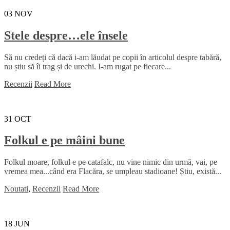
03
NOV
Stele despre…ele însele
Să nu credeți că dacă i-am lăudat pe copii în articolul despre tabără,
nu știu să îi trag și de urechi. I-am rugat pe fiecare...
Recenzii
Read More
31
OCT
Folkul e pe mâini bune
Folkul moare, folkul e pe catafalc, nu vine nimic din urmă, vai, pe
vremea mea...când era Flacăra, se umpleau stadioane! Știu, există...
Noutati
,
Recenzii
Read More
18
JUN