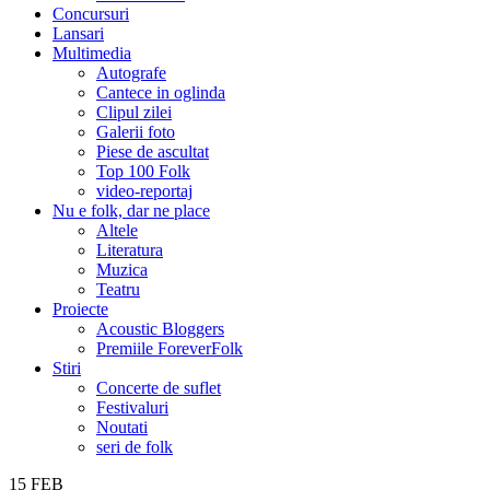
Concursuri
Lansari
Multimedia
Autografe
Cantece in oglinda
Clipul zilei
Galerii foto
Piese de ascultat
Top 100 Folk
video-reportaj
Nu e folk, dar ne place
Altele
Literatura
Muzica
Teatru
Proiecte
Acoustic Bloggers
Premiile ForeverFolk
Stiri
Concerte de suflet
Festivaluri
Noutati
seri de folk
15
FEB