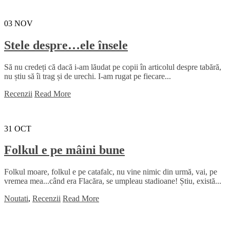
03
NOV
Stele despre…ele însele
Să nu credeți că dacă i-am lăudat pe copii în articolul despre tabără,
nu știu să îi trag și de urechi. I-am rugat pe fiecare...
Recenzii
Read More
31
OCT
Folkul e pe mâini bune
Folkul moare, folkul e pe catafalc, nu vine nimic din urmă, vai, pe
vremea mea...când era Flacăra, se umpleau stadioane! Știu, există...
Noutati
,
Recenzii
Read More