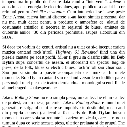
temperatura in public de fiecare data cand a “intervenit”.
Jolene
a
adus in scena energia de electric-blues, apoi publicul a cantat in cor
refrenul pentru
Just like a woman.
Cum intunericul se lasase peste
Zone Arena, cateva lumini discrete si-au facut simtita prezenta, dar
nu mai mult decat pentru a produce o atmosfera ce, alaturi de
costumatia artistilor si trecerea in registrul de blues, amintea de
cluburile anilor ’30 din perioada prohibitiei asupra alcoolului din
SUA.
Si daca tot vorbim de genuri, artistul nu a uitat ca si-a inceput cariera
muzica cantand rock’n’roll,
Highway 61 Revisited
fiind una din
piesele cantate pe acest profil. Mi-ar fi greu sa clasific stilul lui
Bob
Dylan
dupa concertul de aseara, el abordand un spectru larg de
piese, de la folk, blues si electric blues, rock’n’roll sau chiar soul.
Sau pur si simplu o poezie acompaniata de muzica. In unele
momente, Bob Dylan cantand sau recitand versurile melodiilor parea
personajul unei piese de teatru derulandu-si monologul scenei finale
al unei tragedii shakespeariene.
Like a Rolling Stone
nu e o simpla piesa, un cantec, fie el un cantec
de protest, cu un mesaj puternic.
Like a Rolling Stone
e imnul unei
generatii, e strigatul celui care se impotriveste destinului, renascand
din propria cenusa (cantecul a fost scris de
Bob Dylan
intr-un
moment in care voia sa renunte la cariera muzicala, care ia o noua
turnura dupa ce scrie aceasta piesa, ulterior preluata si de grupul The