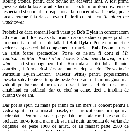
Rolling Stones, pentru care devine un adevarat imn). A fost prima
piesa cantata la bis si a adus lacrimi in ochii unui domn extrem de
respectabil si sobru din dreapta mea. Iar concertul s-a incheiat, poate
prea devreme fata de ce ne-am fi dorit cu totii, cu
All along the
watchtower.
Probabil ca daca romanii l-ar fi vazut pe
Bob Dylan
in concert acum
20 de ani, ar fi fost extaziati, incantati si orice stare ar putea produce
un concert al unui artist de talia lui
Bob Dylan
. Poate din punct de
vedere al spectacolului complementar muzicii,
Bob Dylan
nu este
un artist foarte spectaculos. Poate ca ne-am fi dorit si
Mr.
Tambourine Man, Knockin’ on heaven’s door
sau
Blowing in the
wind –
aici si managementul din Romania al artistului ar fi putut
contribui, informandu-l despre munca depusa de “Presedintele
Partidului Dylan-Lennon” (
Motzu’ Pittis
) pentru popularizarea
pieselor sale
.
Poate ca timp de peste 40 de ani ni l-am imaginat mai
volubil pe batranelul ursuz ce a venit fara chef de a schimba
amabilitati cu publicul, dar cu chef sa cante, deci a implinit de
curand 69 de ani.
Dar pot sa spun cu mana pe inima ca am mers la concert pentru a
vedea spiritul ce a miscat masele, ce a ridicat oamenii impotriva
nedreptatii. Pentru a-l vedea pe genialul artist ale carui piese au fost
preluate, intr-o forma mai mult sau mai putin apropiata de variantele
originale, de peste 1000 de artisti, ce au realizat peste 2500 de