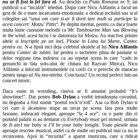
nu ar fi fost la fel fara el.
Au deschis cu
Piata Romana nr. 9,
iar
publicul s-a “incalzit” imediat. Dupa care Nicu Alifantis a facut un
gest de de o mare incarcatura emotionala: a dedicat recitalul sau si al
colegilor sai “
unui om care si-ar fi dorit tare mult sa participe la
acest concert: Motzu’ Pittis
“. Pe deplin meritat, pentru ca daca foarte
multa lume cunoaste melodii ca
Mr. Tambourine Man
sau
Blowing
in the wind
, acest lucru i se datoreaza lui Motzu. Au mai fost printre
altele si
Inscriptie pe un inel
,
Ploaie in Luna lui Marte
,
Cantec
pentru ea
. N-a lipsit nici deja celebrul ukulele al lui
Nicu Alifantis
pentru
Cantec de iubire.
Iar pentru o incheiere plina de pasiune si
deloc regizata (ma indoiesc ca au repetat scena in care “cade in
genunchi in fata solo-ului de chitara lui Razvan Mirica),
Nicu
Alifantis
a inlocuit instrumentele cu corzi cu o pereche de maracas
pentru tango-ul
Nu ma-ntreba.
Concluzia? Un recital perfect intr-un
concert istoric.
Daca eram in wrestling, cineva ar fi anuntat probabil “It’s
showtime!”. Dar pentru
Bob Dylan
a vorbit intotdeauna cuvantul,
nu degeaba a fost numit “poetul rock’n’roll”. Asa ca Bob Dylan si
cei care ii alcatuiesc trupa au urcat pe scena fara prea multe
fasoane, imbracati elegant, aproape “la 4 ace”, cu o parte din ei
purtand palarii si au demarat cu
Everybody must get stoned,
urmata
de
It ain’t me baby
si
I’ll be your baby tonight.
Toate piesele insa
aproape rescrise muzical, astfel ca de multe ori publicul mai ca nu le
recunostea. Apoi in “recuzita” a aparut muzicuta, care a ridicat