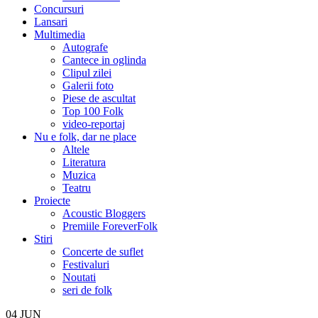
Concursuri
Lansari
Multimedia
Autografe
Cantece in oglinda
Clipul zilei
Galerii foto
Piese de ascultat
Top 100 Folk
video-reportaj
Nu e folk, dar ne place
Altele
Literatura
Muzica
Teatru
Proiecte
Acoustic Bloggers
Premiile ForeverFolk
Stiri
Concerte de suflet
Festivaluri
Noutati
seri de folk
04
JUN