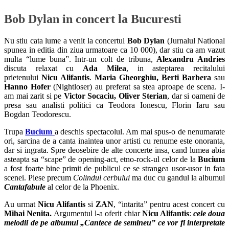
Bob Dylan in concert la Bucuresti
Nu stiu cata lume a venit la concertul
Bob Dylan
(Jurnalul National
spunea in editia din ziua urmatoare ca 10 000), dar stiu ca am vazut
multa “lume buna”. Intr-un colt de tribuna,
Alexandru Andries
discuta relaxat cu
Ada Milea
, in asteptarea recitalului
prietenului
Nicu Alifantis
.
Maria Gheorghiu, Berti Barbera
sau
Hanno Hofer
(Nightloser) au preferat sa stea aproape de scena. I-
am mai zarit si pe
Victor Socaciu, Oliver Sterian
, dar si oameni de
presa sau analisti politici ca Teodora Ionescu, Florin Iaru sau
Bogdan Teodorescu.
Trupa
Bucium
a deschis spectacolul. Am mai spus-o de nenumarate
ori, sarcina de a canta inaintea unor artisti cu renume este onoranta,
dar si ingrata. Spre deosebire de alte concerte insa, cand lumea abia
asteapta sa “scape” de opening-act, etno-rock-ul celor de la
Bucium
a fost foarte bine primit de publicul ce se strangea usor-usor in fata
scenei. Piese precum
Colindul cerbului
ma duc cu gandul la albumul
Cantafabule
al celor de la Phoenix.
Au urmat
Nicu Alifantis
si
ZAN
, “intarita” pentru acest concert cu
Mihai Nenita.
Argumentul l-a oferit chiar
Nicu Alifantis
:
cele doua
melodii de pe albumul „Cantece de semineu” ce vor fi interpretate