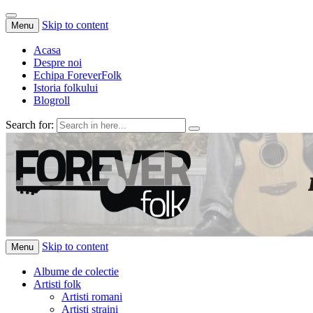
Skip to content
Menu
Acasa
Despre noi
Echipa ForeverFolk
Istoria folkului
Blogroll
Search for:
ForeverFolk
Muzica sufletului tau
Skip to content
Menu
Albume de colectie
Artisti folk
Artisti romani
Artisti straini