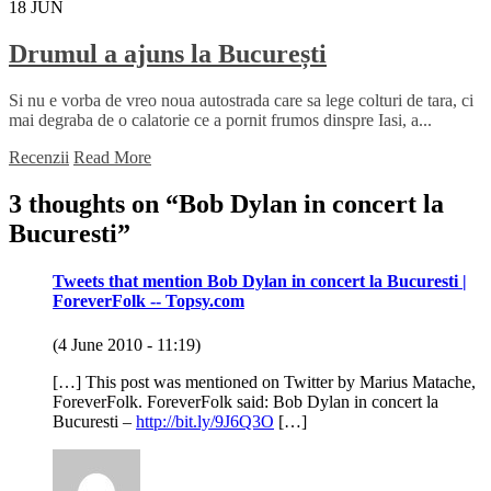
18
JUN
Drumul a ajuns la București
Si nu e vorba de vreo noua autostrada care sa lege colturi de tara, ci
mai degraba de o calatorie ce a pornit frumos dinspre Iasi, a...
Recenzii
Read More
3 thoughts on “
Bob Dylan in concert la
Bucuresti
”
Tweets that mention Bob Dylan in concert la Bucuresti |
ForeverFolk -- Topsy.com
(4 June 2010 - 11:19)
[…] This post was mentioned on Twitter by Marius Matache,
ForeverFolk. ForeverFolk said: Bob Dylan in concert la
Bucuresti –
http://bit.ly/9J6Q3O
[…]