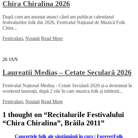
Chira Chiralina 2026
După cum am anunțat atunci când am publicat calendarul
festivalurilor folk din 2026, Festivalul Național de Muzică Folk
Chira...
Festivaluri
,
Noutati
Read More
26
JAN
Laureații Mediaș – Cetate Seculară 2026
Festivalul Național Mediaș - Cetate Seculară 2026 și-a desemnat în
weekend laureații, după 2 zile în care muzica folk și iubitorii...
Festivaluri
,
Noutati
Read More
1 thought on “
Recitalurile Festivalului
“Chira Chiralina”, Brăila 2011
”
Concertele folk ale săptămânii în curs | ForeverFolk