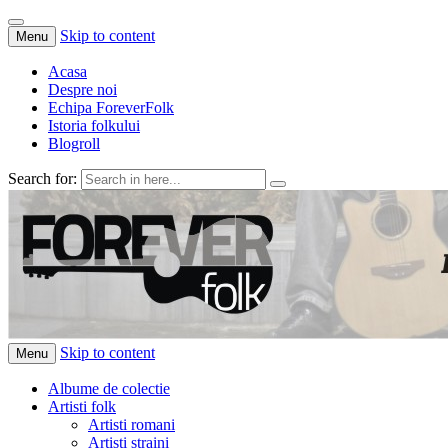
Skip to content
Menu
Acasa
Despre noi
Echipa ForeverFolk
Istoria folkului
Blogroll
Search for:
ForeverFolk
Muzica sufletului tau
Skip to content
Menu
Albume de colectie
Artisti folk
Artisti romani
Artisti straini