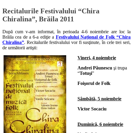
Recitalurile Festivalului “Chira
Chiralina”, Brăila 2011
După cum v-am informat, în perioada 4-6 noiembrie are loc la
Brăila cea de a 6-a ediţie a
Festivalului Național de Folk “Chira
Chiralina”
. Recitalurile festivalului vor fi susţinute, în cele trei seri,
de următorii artişti:
Vineri, 4 noiembrie
Andrei Păunescu
şi trupa
“
Totuşi
”
Foişorul de Folk
Sâmbătă, 5 noiembrie
Victor Socaciu
Duminică, 6 noiembrie