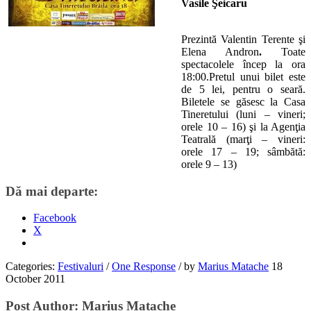
Vasile Şeicaru
Prezintă Valentin Terente şi
Elena Andron
.
Toate
spectacolele încep la ora
18:00.Pretul unui bilet este
de 5 lei, pentru o seară.
Biletele se găsesc la Casa
Tineretului (luni – vineri;
orele 10 – 16) şi la Agenţia
Teatrală (marţi – vineri:
orele 17 – 19; sâmbătă:
orele 9 – 13)
Dă mai departe:
Facebook
X
Categories:
Festivaluri
/
One Response
/
by
Marius Matache
18
October 2011
Post Author:
Marius Matache