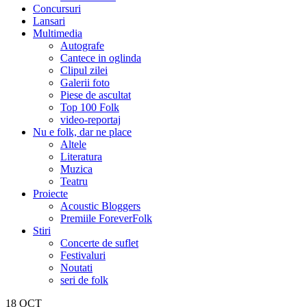
Concursuri
Lansari
Multimedia
Autografe
Cantece in oglinda
Clipul zilei
Galerii foto
Piese de ascultat
Top 100 Folk
video-reportaj
Nu e folk, dar ne place
Altele
Literatura
Muzica
Teatru
Proiecte
Acoustic Bloggers
Premiile ForeverFolk
Stiri
Concerte de suflet
Festivaluri
Noutati
seri de folk
18
OCT