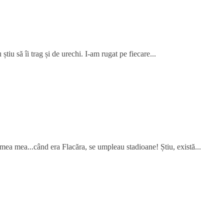
știu să îi trag și de urechi. I-am rugat pe fiecare...
mea mea...când era Flacăra, se umpleau stadioane! Știu, există...