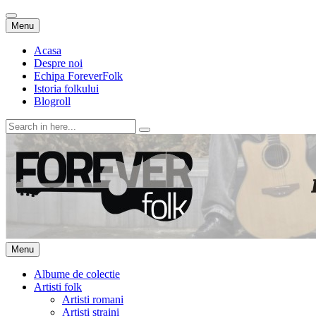
Skip
Menu
to
content
Acasa
Despre noi
Echipa ForeverFolk
Istoria folkului
Blogroll
Search
for:
ForeverFolk
Muzica sufletului tau
Skip
Menu
to
content
Albume de colectie
Artisti folk
Artisti romani
Artisti straini