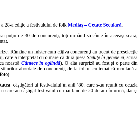
a 28-a ediţie a festivalului de folk
Mediaş – Cetate Seculară
.
mai puţin de 30 de concurenţi, toţi urmând să cânte în aceeaşi seară,
ntat.
urprize. Rămâne un mister cum câţiva concurenţi au trecut de preselecţie
uj, care a interpretat cu o mare căldură piesa
Steluţe în genele ei,
scrisă
ica noastră
Cântece în oglindă
). O alta surpriză au fost şi o parte din
a stilurilor abordate de concurenţi, de la folkul cu tematică montană a
foto)
.
tatea
, câştigători ai festivalului în anii ’80, care s-au reunit cu ocazia
u care au câştigat festivalul cu mai bine de 20 de ani în urmă, dar şi