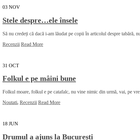
03
NOV
Stele despre…ele însele
Să nu credeți că dacă i-am lăudat pe copii în articolul despre tabără, nu 
Recenzii
Read More
31
OCT
Folkul e pe mâini bune
Folkul moare, folkul e pe catafalc, nu vine nimic din urmă, vai, pe vre
Noutati
,
Recenzii
Read More
18
JUN
Drumul a ajuns la București