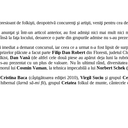
ioant de folkişti, deopotrivă concurenţi şi artişti, veniţi pentru cea de 
nunţat şi într-un articol anterior, au fost admişi nici mai mult nici 
însă la faţa locului, deoarece o parte din grupurile admise nu s-au preze
 şi imediat a demarat concursul, iar ceea ce a urmat n-a fost lipsit de s
rprizelor plăcute a facut parte
Filip Dan Robert
din Floresti, judetul Cl
lkist,
Dan Vană
(de altfel cele două piese au apărut deja luni la rubr
ă s-au prezentat cu un plus de valoare. Nu în ultimul rând, diversitate
umorul lui
Cosmin Vaman
, la tehnica impecabilă a lui
Norbert Schek (
:
Cristina Baca
(câştigătoarea ediţiei 2010),
Virgil Suciu
şi grupul
Ce
 hibernal (
Iarnă să-mi fii
), grupul
Cetatea
folkul de munte, cântecele c