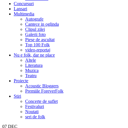
Concursuri
Lansari
Multimedia
Autografe
Cantece in oglinda
Clipul zilei
Galerii foto
Piese de ascultat
Top 100 Folk
video-reportaj
Nu e folk, dar ne place
Altele
Literatura
Muzica
Teatru
Proiecte
Acoustic Bloggers
Premiile ForeverFolk
Stiri
Concerte de suflet
Festivaluri
Noutati
seri de folk
07
DEC