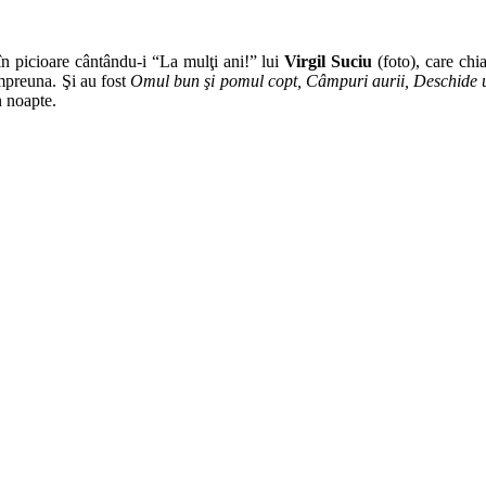
în picioare cântându-i “La mulţi ani!” lui
Virgil Suciu
(foto), care chi
împreuna. Şi au fost
Omul bun şi pomul copt, Câmpuri aurii, Deschide u
n noapte.