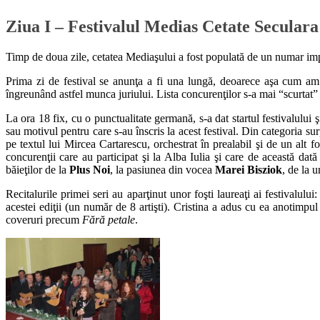
Ziua I – Festivalul Medias Cetate Seculara
Timp de doua zile, cetatea Mediaşului a fost populată de un numar impres
Prima zi de festival se anunţa a fi una lungă, deoarece aşa cum am a
îngreunând astfel munca juriului. Lista concurenţilor s-a mai “scurtat” 
La ora 18 fix, cu o punctualitate germană, s-a dat startul festivalului
sau motivul pentru care s-au înscris la acest festival. Din categoria su
pe textul lui Mircea Cartarescu, orchestrat în prealabil şi de un alt fo
concurenţii care au participat şi la Alba Iulia şi care de această dat
băieţilor de la
Plus Noi
, la pasiunea din vocea
Marei Bisziok
, de la 
Recitalurile primei seri au aparţinut unor foşti laureaţi ai festivalului
acestei ediţii (un număr de 8 artişti). Cristina a adus cu ea anotimpul
coveruri precum
Fără petale
.