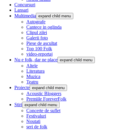
Concursuri
Lansari
Multimedia
expand child menu
Autografe
Cantece in oglinda
Clipul zilei
Galerii foto
Piese de ascultat
Top 100 Folk
video-reportaj
Nu e folk, dar ne place
expand child menu
Altele
Literatura
Muzica
Teatru
Proiecte
expand child menu
Acoustic Bloggers
Premiile ForeverFolk
Stiri
expand child menu
Concerte de suflet
Festivaluri
Noutati
seri de folk