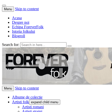
Skip to content
Menu
Acasa
Despre noi
Echipa ForeverFolk
Istoria folkului
Blogroll
Search for:
ForeverFolk
Muzica sufletului tau
Skip to content
Menu
Albume de colectie
Artisti folk
expand child menu
Artisti romani
Artisti straini