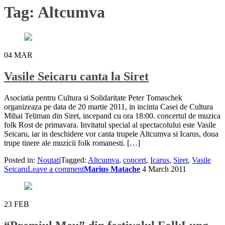
Tag:
Altcumva
04
MAR
Vasile Seicaru canta la Siret
Asociatia pentru Cultura si Solidaritate Peter Tomaschek
organizeaza pe data de 20 martie 2011, in incinta Casei de Cultura
Mihai Teliman din Siret, incepand cu ora 18:00. concertul de muzica
folk Rost de primavara. Invitatul special al spectacolului este Vasile
Seicaru, iar in deschidere vor canta trupele Altcumva si Icarus, doua
trupe tinere ale muzicii folk romanesti. […]
Posted in:
Noutati
Tagged:
Altcumva
,
concert
,
Icarus
,
Siret
,
Vasile
Seicaru
Leave a comment
Marius Matache
4 March 2011
23
FEB