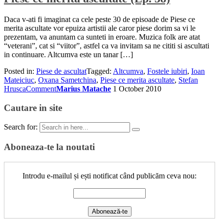
Daca v-ati fi imaginat ca cele peste 30 de episoade de Piese ce
merita ascultate vor epuiza artistii ale caror piese dorim sa vi le
prezentam, va anuntam ca sunteti in eroare. Muzica folk are atat
“veterani”, cat si “viitor”, astfel ca va invitam sa ne cititi si ascultati
in continuare. Altcumva este un tanar […]
Posted in:
Piese de ascultat
Tagged:
Altcumva
,
Fostele iubiri
,
Ioan
Mateiciuc
,
Oxana Sametchina
,
Piese ce merita ascultate
,
Stefan
Hrusca
Comment
Marius Matache
1 October 2010
Cautare in site
Search for:
Aboneaza-te la noutati
Introdu e-mailul și ești notificat când publicăm ceva nou: