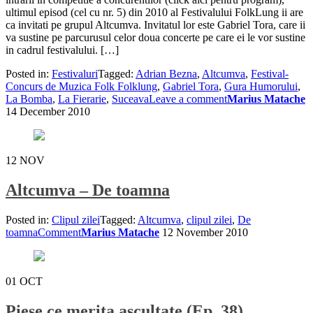
ultimul episod (cel cu nr. 5) din 2010 al Festivalului FolkLung ii are
ca invitati pe grupul Altcumva. Invitatul lor este Gabriel Tora, care ii
va sustine pe parcurusul celor doua concerte pe care ei le vor sustine
in cadrul festivalului. […]
Posted in:
Festivaluri
Tagged:
Adrian Bezna
,
Altcumva
,
Festival-
Concurs de Muzica Folk Folklung
,
Gabriel Tora
,
Gura Humorului
,
La Bomba
,
La Fierarie
,
Suceava
Leave a comment
Marius Matache
14 December 2010
12
NOV
Altcumva – De toamna
Posted in:
Clipul zilei
Tagged:
Altcumva
,
clipul zilei
,
De
toamna
Comment
Marius Matache
12 November 2010
01
OCT
Piese ce merita ascultate (Ep. 38)