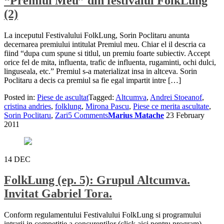
“Premiul Meu” din festivalul FolkLung
(2)
La inceputul Festivalului FolkLung, Sorin Poclitaru anunta
decernarea premiului intitulat Premiul meu. Chiar el il descria ca
fiind “dupa cum spune si titlul, un premiu foarte subiectiv. Accept
orice fel de mita, influenta, trafic de influenta, rugaminti, ochi dulci,
linguseala, etc.” Premiul s-a materializat insa in altceva. Sorin
Poclitaru a decis ca premiul sa fie egal impartit intre […]
Posted in:
Piese de ascultat
Tagged:
Altcumva
,
Andrei Stoeanof
,
cristina andries
,
folklung
,
Mirona Pascu
,
Piese ce merita ascultate
,
Sorin Poclitaru
,
Zari
5 Comments
Marius Matache
23 February
2011
14
DEC
FolkLung (ep. 5): Grupul Altcumva.
Invitat Gabriel Tora.
Conform regulamentului Festivalului FolkLung si programului
intrarii in competitie a concurentilor (click aici pentru program),