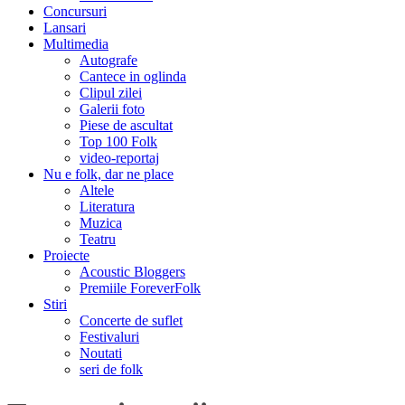
Concursuri
Lansari
Multimedia
Autografe
Cantece in oglinda
Clipul zilei
Galerii foto
Piese de ascultat
Top 100 Folk
video-reportaj
Nu e folk, dar ne place
Altele
Literatura
Muzica
Teatru
Proiecte
Acoustic Bloggers
Premiile ForeverFolk
Stiri
Concerte de suflet
Festivaluri
Noutati
seri de folk