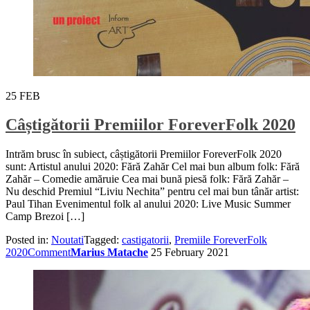
25
FEB
Câștigătorii Premiilor ForeverFolk 2020
Intrăm brusc în subiect, câștigătorii Premiilor ForeverFolk 2020
sunt: Artistul anului 2020: Fără Zahăr Cel mai bun album folk: Fără
Zahăr – Comedie amăruie Cea mai bună piesă folk: Fără Zahăr –
Nu deschid Premiul “Liviu Nechita” pentru cel mai bun tânăr artist:
Paul Tihan Evenimentul folk al anului 2020: Live Music Summer
Camp Brezoi […]
Posted in:
Noutati
Tagged:
castigatorii
,
Premiile ForeverFolk
2020
Comment
Marius Matache
25 February 2021