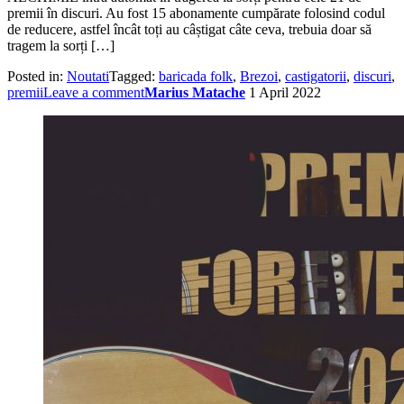
premii în discuri. Au fost 15 abonamente cumpărate folosind codul
de reducere, astfel încât toți au câștigat câte ceva, trebuia doar să
tragem la sorți […]
Posted in:
Noutati
Tagged:
baricada folk
,
Brezoi
,
castigatorii
,
discuri
,
premii
Leave a comment
Marius Matache
1 April 2022