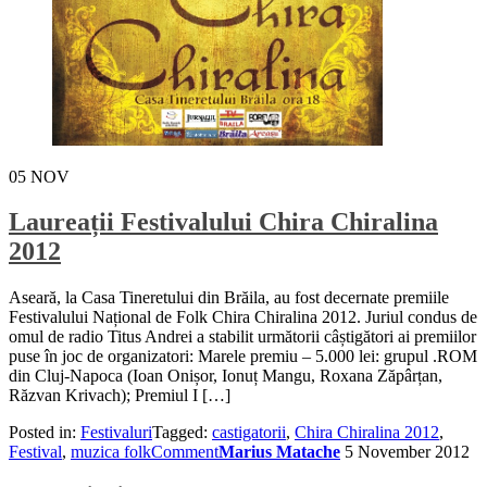
05
NOV
Laureații Festivalului Chira Chiralina
2012
Aseară, la Casa Tineretului din Brăila, au fost decernate premiile
Festivalului Național de Folk Chira Chiralina 2012. Juriul condus de
omul de radio Titus Andrei a stabilit următorii câștigători ai premiilor
puse în joc de organizatori: Marele premiu – 5.000 lei: grupul .ROM
din Cluj-Napoca (Ioan Onișor, Ionuț Mangu, Roxana Zăpârțan,
Răzvan Krivach); Premiul I […]
Posted in:
Festivaluri
Tagged:
castigatorii
,
Chira Chiralina 2012
,
Festival
,
muzica folk
Comment
Marius Matache
5 November 2012