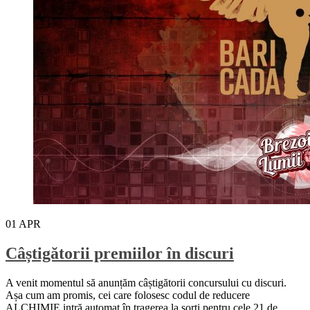
01
APR
Câștigătorii premiilor în discuri
A venit momentul să anunțăm câștigătorii concursului cu discuri.
Așa cum am promis, cei care folosesc codul de reducere
ALCHIMIE intră automat în tragerea la sorți pentru cele 21 de