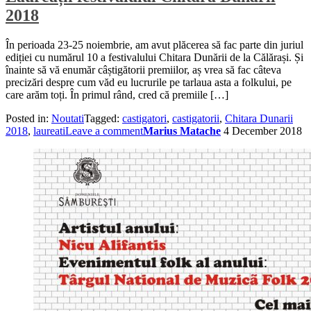
2018
În perioada 23-25 noiembrie, am avut plăcerea să fac parte din juriul
ediției cu numărul 10 a festivalului Chitara Dunării de la Călărași. Și
înainte să vă enumăr câștigătorii premiilor, aș vrea să fac câteva
precizări despre cum văd eu lucrurile pe tarlaua asta a folkului, pe
care arăm toți. În primul rând, cred că premiile […]
Posted in:
Noutati
Tagged:
castigatori
,
castigatorii
,
Chitara Dunarii
2018
,
laureati
Leave a comment
Marius Matache
4 December 2018