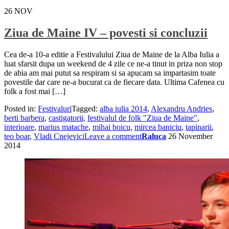
26
NOV
Ziua de Maine IV – povesti si concluzii
Cea de-a 10-a editie a Festivalului Ziua de Maine de la Alba Iulia a
luat sfarsit dupa un weekend de 4 zile ce ne-a tinut in priza non stop
de abia am mai putut sa respiram si sa apucam sa impartasim toate
povestile dar care ne-a bucurat ca de fiecare data. Ultima Cafenea cu
folk a fost mai […]
Posted in:
Festivaluri
Tagged:
alba iulia 2014
,
Alexandru Andries
,
berti barbera
,
castigatorii
,
festivalul de folk "Ziua de Maine"
,
interioare
,
marius matache
,
mihai boicu
,
mircea baniciu
,
tapinarii
,
teo boar
,
Vladi Cnejevici
Leave a comment
Raluca
26 November
2014