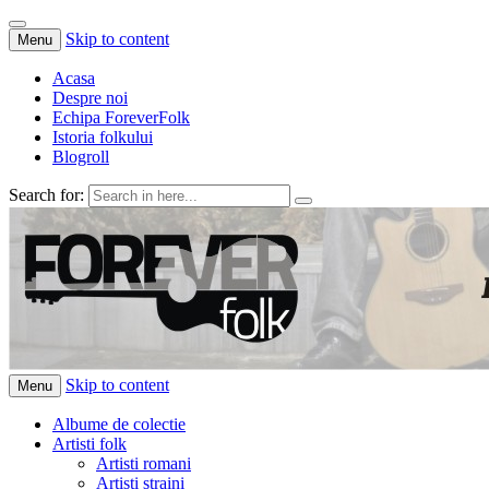
Skip to content
Menu
Acasa
Despre noi
Echipa ForeverFolk
Istoria folkului
Blogroll
Search for:
ForeverFolk
Muzica sufletului tau
Skip to content
Menu
Albume de colectie
Artisti folk
Artisti romani
Artisti straini