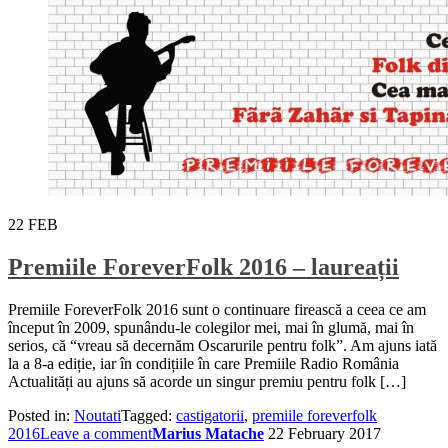
22
FEB
Premiile ForeverFolk 2016 – laureații
Premiile ForeverFolk 2016 sunt o continuare firească a ceea ce am
început în 2009, spunându-le colegilor mei, mai în glumă, mai în
serios, că “vreau să decernăm Oscarurile pentru folk”. Am ajuns iată
la a 8-a ediție, iar în condițiile în care Premiile Radio România
Actualități au ajuns să acorde un singur premiu pentru folk […]
Posted in:
Noutati
Tagged:
castigatorii
,
premiile foreverfolk
2016
Leave a comment
Marius Matache
22 February 2017