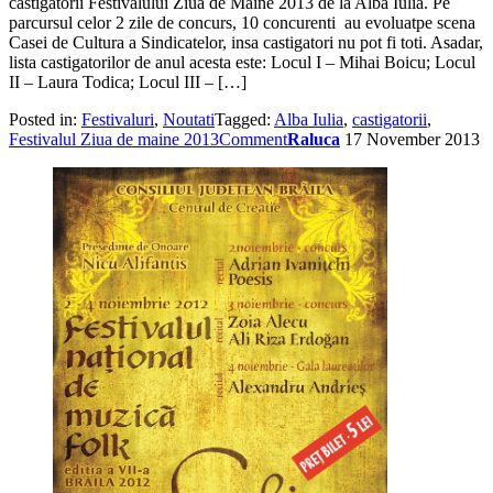
castigatorii Festivalului Ziua de Maine 2013 de la Alba Iulia. Pe
parcursul celor 2 zile de concurs, 10 concurenti au evoluatpe scena
Casei de Cultura a Sindicatelor, insa castigatori nu pot fi toti. Asadar,
lista castigatorilor de anul acesta este: Locul I – Mihai Boicu; Locul
II – Laura Todica; Locul III – […]
Posted in:
Festivaluri
,
Noutati
Tagged:
Alba Iulia
,
castigatorii
,
Festivalul Ziua de maine 2013
Comment
Raluca
17 November 2013