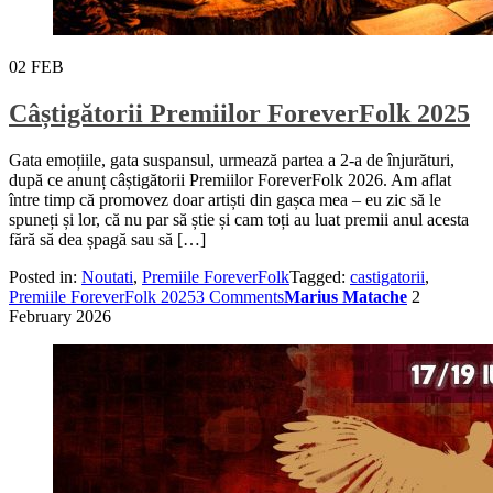
02
FEB
Câștigătorii Premiilor ForeverFolk 2025
Gata emoțiile, gata suspansul, urmează partea a 2-a de înjurături,
după ce anunț câștigătorii Premiilor ForeverFolk 2026. Am aflat
între timp că promovez doar artiști din gașca mea – eu zic să le
spuneți și lor, că nu par să știe și cam toți au luat premii anul acesta
fără să dea șpagă sau să […]
Posted in:
Noutati
,
Premiile ForeverFolk
Tagged:
castigatorii
,
Premiile ForeverFolk 2025
3 Comments
Marius Matache
2
February 2026