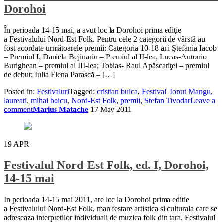
Dorohoi
În perioada 14-15 mai, a avut loc la Dorohoi prima ediţie
a Festivalului Nord-Est Folk. Pentru cele 2 categorii de vârstă au
fost acordate următoarele premii: Categoria 10-18 ani Ştefania Iacob
– Premiul I; Daniela Bejinariu – Premiul al II-lea; Lucas-Antonio
Burighean – premiul al III-lea; Tobias- Raul Apăscariţei – premiul
de debut; Iulia Elena Parască – […]
Posted in:
Festivaluri
Tagged:
cristian buica
,
Festival
,
Ionut Mangu
,
laureati
,
mihai boicu
,
Nord-Est Folk
,
premii
,
Stefan Tivodar
Leave a
comment
Marius Matache
17 May 2011
19
APR
Festivalul Nord-Est Folk, ed. I, Dorohoi,
14-15 mai
In perioada 14-15 mai 2011, are loc la Dorohoi prima editie
a Festivalului Nord-Est Folk, manifestare artistica si culturala care se
adreseaza interpretilor individuali de muzica folk din tara. Festivalul