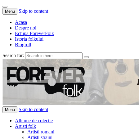
Skip to content
Menu
Acasa
Despre noi
Echipa ForeverFolk
Istoria folkului
Blogroll
Search for:
ForeverFolk
Muzica sufletului tau
Skip to content
Menu
Albume de colectie
Artisti folk
Artisti romani
Artisti straini