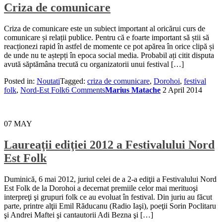
Criza de comunicare
Criza de comunicare este un subiect important al oricărui curs de
comunicare și relații publice. Pentru că e foarte important să știi să
reacționezi rapid în astfel de momente ce pot apărea în orice clipă și
de unde nu te aștepți în epoca social media. Probabil ați citit disputa
avută săptămâna trecută cu organizatorii unui festival […]
Posted in:
Noutati
Tagged:
criza de comunicare
,
Dorohoi
,
festival
folk
,
Nord-Est Folk
6 Comments
Marius Matache
2 April 2014
07
MAY
Laureaţii ediţiei 2012 a Festivalului Nord
Est Folk
Duminică, 6 mai 2012, juriul celei de a 2-a ediţii a Festivalului Nord
Est Folk de la Dorohoi a decernat premiile celor mai merituoşi
interpreţi şi grupuri folk ce au evoluat în festival. Din juriu au făcut
parte, printre alţii Emil Răducanu (Radio Iaşi), poeţii Sorin Poclitaru
şi Andrei Maftei şi cantautorii Adi Bezna şi […]