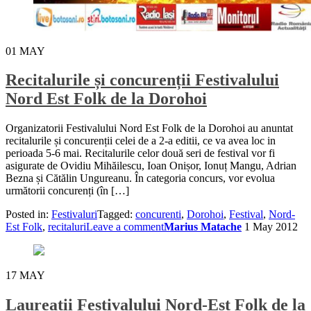
01
MAY
Recitalurile și concurenții Festivalului
Nord Est Folk de la Dorohoi
Organizatorii Festivalului Nord Est Folk de la Dorohoi au anuntat
recitalurile și concurenții celei de a 2-a editii, ce va avea loc in
perioada 5-6 mai. Recitalurile celor două seri de festival vor fi
asigurate de Ovidiu Mihăilescu, Ioan Onișor, Ionuț Mangu, Adrian
Bezna și Cătălin Ungureanu. În categoria concurs, vor evolua
următorii concurenți (în […]
Posted in:
Festivaluri
Tagged:
concurenti
,
Dorohoi
,
Festival
,
Nord-
Est Folk
,
recitaluri
Leave a comment
Marius Matache
1 May 2012
17
MAY
Laureatii Festivalului Nord-Est Folk de la