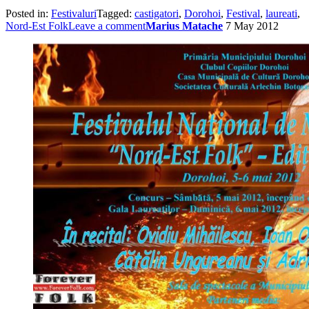
Posted in:
Festivaluri
Tagged:
castigatori
,
Dorohoi
,
Festival
,
laureati
,
Nord-Est Folk
Leave a comment
Marius Matache
7 May 2012