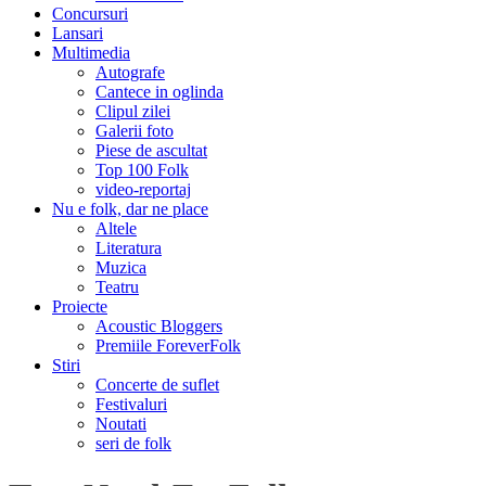
Concursuri
Lansari
Multimedia
Autografe
Cantece in oglinda
Clipul zilei
Galerii foto
Piese de ascultat
Top 100 Folk
video-reportaj
Nu e folk, dar ne place
Altele
Literatura
Muzica
Teatru
Proiecte
Acoustic Bloggers
Premiile ForeverFolk
Stiri
Concerte de suflet
Festivaluri
Noutati
seri de folk