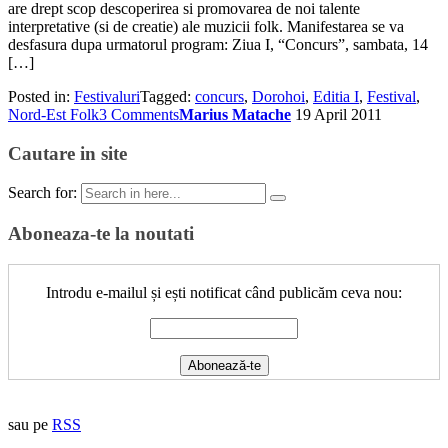
are drept scop descoperirea si promovarea de noi talente
interpretative (si de creatie) ale muzicii folk. Manifestarea se va
desfasura dupa urmatorul program: Ziua I, “Concurs”, sambata, 14
[…]
Posted in:
Festivaluri
Tagged:
concurs
,
Dorohoi
,
Editia I
,
Festival
,
Nord-Est Folk
3 Comments
Marius Matache
19 April 2011
Cautare in site
Search for:
Aboneaza-te la noutati
Introdu e-mailul și ești notificat când publicăm ceva nou:
sau pe
RSS