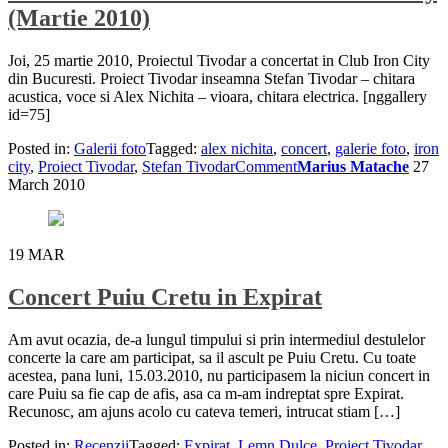
(Martie 2010)
Joi, 25 martie 2010, Proiectul Tivodar a concertat in Club Iron City
din Bucuresti. Proiect Tivodar inseamna Stefan Tivodar – chitara
acustica, voce si Alex Nichita – vioara, chitara electrica. [nggallery
id=75]
Posted in:
Galerii foto
Tagged:
alex nichita
,
concert
,
galerie foto
,
iron
city
,
Proiect Tivodar
,
Stefan Tivodar
Comment
Marius Matache
27
March 2010
19
MAR
Concert Puiu Cretu in Expirat
Am avut ocazia, de-a lungul timpului si prin intermediul destulelor
concerte la care am participat, sa il ascult pe Puiu Cretu. Cu toate
acestea, pana luni, 15.03.2010, nu participasem la niciun concert in
care Puiu sa fie cap de afis, asa ca m-am indreptat spre Expirat.
Recunosc, am ajuns acolo cu cateva temeri, intrucat stiam […]
Posted in:
Recenzii
Tagged:
Expirat
,
Lemn Dulce
,
Proiect Tivodar
,