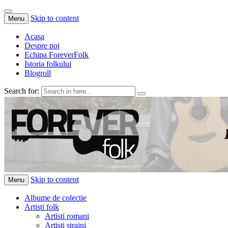
Skip to content
Menu
Acasa
Despre noi
Echipa ForeverFolk
Istoria folkului
Blogroll
Search for:
ForeverFolk
Muzica sufletului tau
Skip to content
Menu
Albume de colectie
Artisti folk
Artisti romani
Artisti straini