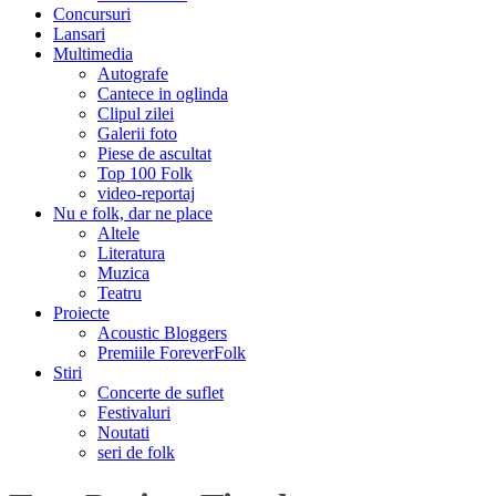
Concursuri
Lansari
Multimedia
Autografe
Cantece in oglinda
Clipul zilei
Galerii foto
Piese de ascultat
Top 100 Folk
video-reportaj
Nu e folk, dar ne place
Altele
Literatura
Muzica
Teatru
Proiecte
Acoustic Bloggers
Premiile ForeverFolk
Stiri
Concerte de suflet
Festivaluri
Noutati
seri de folk