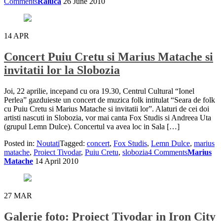
Comments
Raluca
26 June 2010
14
APR
Concert Puiu Cretu si Marius Matache si
invitatii lor la Slobozia
Joi, 22 aprilie, incepand cu ora 19.30, Centrul Cultural “Ionel
Perlea” gazduieste un concert de muzica folk intitulat “Seara de folk
cu Puiu Cretu si Marius Matache si invitatii lor”. Alaturi de cei doi
artisti nascuti in Slobozia, vor mai canta Fox Studis si Andreea Uta
(grupul Lemn Dulce). Concertul va avea loc in Sala […]
Posted in:
Noutati
Tagged:
concert
,
Fox Studis
,
Lemn Dulce
,
marius
matache
,
Proiect Tivodar
,
Puiu Cretu
,
slobozia
4 Comments
Marius
Matache
14 April 2010
27
MAR
Galerie foto: Proiect Tivodar in Iron City