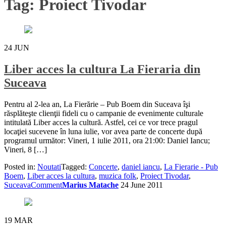
Tag:
Proiect Tivodar
24
JUN
Liber acces la cultura La Fieraria din
Suceava
Pentru al 2-lea an, La Fierărie – Pub Boem din Suceava îşi
răsplăteşte clienţii fideli cu o campanie de evenimente culturale
intitulată Liber acces la cultură. Astfel, cei ce vor trece pragul
locaţiei sucevene în luna iulie, vor avea parte de concerte după
programul următor: Vineri, 1 iulie 2011, ora 21:00: Daniel Iancu;
Vineri, 8 […]
Posted in:
Noutati
Tagged:
Concerte
,
daniel iancu
,
La Fierarie - Pub
Boem
,
Liber acces la cultura
,
muzica folk
,
Proiect Tivodar
,
Suceava
Comment
Marius Matache
24 June 2011
19
MAR