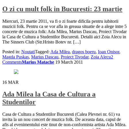
O zi cu mult folk in Bucuresti: 23 martie
Miercuri, 23 martie 2011, va fi o zi foarte dificila pentru iubitorii
muzicii folk. Pentru ca se vor afla in greaua situatie de a alege intre 5
concerte de muzica folk: Ada Milea, Marius Dascau, Proiect Tivodar
la Casa de Cultura a Studentilor Bucuresti. Detalii aici Zoia Alecu in
The Sinners Club (Str.Hristo Botev nr. […]
Posted in:
Noutati
Tagged:
Ada Milea
,
dragos boeru
,
Ioan Onisor
,
Magda Puskas
,
Marius Dascau
,
Proiect Tivodar
,
Zoia Alecu
2
Comments
Marius Matache
19 March 2011
16
MAR
Ada Milea la Casa de Cultura a
Studentilor
Casa de Cultura a Studentilor Bucuresti (Calea Plevnei nr. 61) va
invita la un nou concert de muzica folk. De aceasta data, capul de
afis al evenimentului este tinut de non-conformista artista Ada Milea.