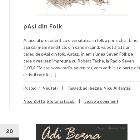
pAși din Folk
Articolul precedent cu diversitatea în folk a prins chiar bine,
așa că m-am gândit că, din când în când, vă pot arăta un
careu de pAși din folk. Astăzi, în emisiunea Seven Folk pe
care o realizez, împreună cu Robert Tache, la Radio Seven
(103,4 FM sau www.radio-seven.ro), vom vorbi cu o parte din
artiștii care în […]
Posted in:
Noutati
Tagged:
adi bezna
,
Nicu Alifantis
,
Nicu Zotta
,
Stefania Iacob
Leave a comment
20