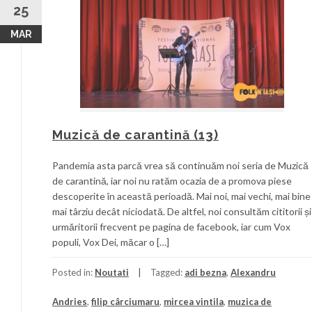
25
MAR
Muzică de carantină (13)
Pandemia asta parcă vrea să continuăm noi seria de Muzică
de carantină, iar noi nu ratăm ocazia de a promova piese
descoperite în această perioadă. Mai noi, mai vechi, mai bine
mai târziu decât niciodată. De altfel, noi consultăm cititorii și
urmăritorii frecvent pe pagina de facebook, iar cum Vox
populi, Vox Dei, măcar o […]
Posted in:
Noutati
Tagged:
adi bezna
,
Alexandru
Andries
,
filip cârciumaru
,
mircea vintila
,
muzica de