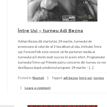
Între Uși – turneu Adi Bezna
Adrian Bezna dă startul joi, 24 martie, turneului de
promovare al celui de-al 3-lea album al său, intitulat Între
uși. ForeverFolk este onorat să fie partener media al
turneului și îi dorim mult succes în acest efort. Programulul
turneului Între uși Primele patru concerte din turneu se vor
desfășura după următorul program: 24 martie – […]
Posted in:
Noutati
Tagged:
adi bezna
,
Intre usi
,
turneu
Leave a comment