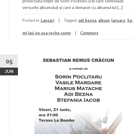
proiectului inițiat de Sorin Poclitaru (cel care semnează
versurile albumului) și care a demarat cu albumul lui […]
Posted in:
Lansari
Tagged:
adi bezna
,
album
,
lansare
,
Sa-
mi lasi pe usa veche semn
Comment
05
JUN