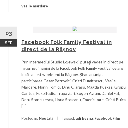
vasile mardare
03
Facebook Folk Family Festival în
SEP
direct de la Râşnov
Prin intermediul Studio Lojewski, puteţi vedea în direct pe
Internet imagini de la Facebook Folk Family Festival ce are
loc în acest week-end la Râşnov. Şi-au anunţat
participarea Cezar Petrovici, Cristi Dumitrascu, Vasile
Mardare, Florin Tomici, Dinu Olarasu, Magda Puskas, Grupul
Cantos, Fox Studis, Trupa Zari, Eugen Avram, Daniel Fat,
Doru Stanculescu, Horia Stoicanu, Emeric Imre, Cristi Buica,
[…]
Posted in:
Noutati
Tagged:
adi bezna
,
Facebook Film