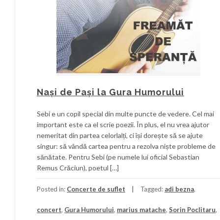
Nași de Pași la Gura Humorului
Sebi e un copil special din multe puncte de vedere. Cel mai
important este ca el scrie poezii. În plus, el nu vrea ajutor
nemeritat din partea celorlalți, ci își dorește să se ajute
singur: să vândă cartea pentru a rezolva niște probleme de
sănătate. Pentru Sebi (pe numele lui oficial Sebastian
Remus Crăciun), poetul […]
Posted in:
Concerte de suflet
Tagged:
adi bezna
,
concert
,
Gura Humorului
,
marius matache
,
Sorin Poclitaru
,