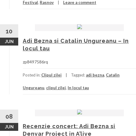
Festival
,
Rasnov
Leave a comment
10
Adi Bezna si Catalin Ungureanu – In
JUN
locul tau
zp8497586rq
Posted in:
Clipul zilei
Tagged:
adi bezna
,
Catalin
Ungureanu
,
clipul zilei
,
In locul tau
08
Recenzie concert: Adi Bezna si
JUN
Denvar Project in A’live