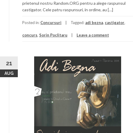
prietenul nostru Random.ORG pentru a alege raspunsul
castigator. Cele patru raspunsuri, in ordine, au […]
Posted in:
Concursuri
Tagged:
adi bezna
,
castigator
,
concurs
,
Sorin Poclitaru
Leave a comment
21
AUG