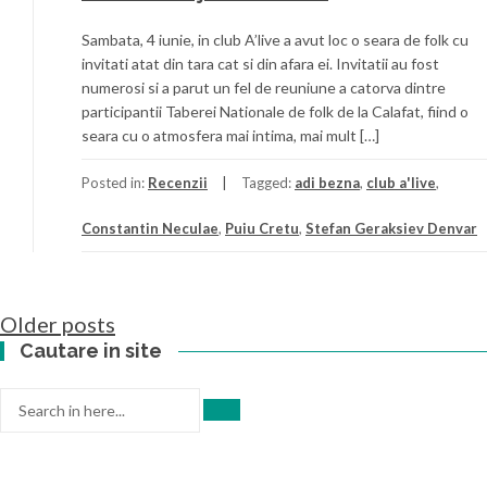
Sambata, 4 iunie, in club A’live a avut loc o seara de folk cu
invitati atat din tara cat si din afara ei. Invitatii au fost
numerosi si a parut un fel de reuniune a catorva dintre
participantii Taberei Nationale de folk de la Calafat, fiind o
seara cu o atmosfera mai intima, mai mult […]
Posted in:
Recenzii
Tagged:
adi bezna
,
club a'live
,
Constantin Neculae
,
Puiu Cretu
,
Stefan Geraksiev Denvar
Posts
Older posts
navigation
Cautare in site
Search
for: