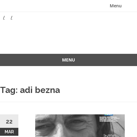
Menu
Skip
to
content
ForeverFolk
Muzica sufletului tau
MENU
Skip
to
content
Tag:
adi bezna
22
MAR