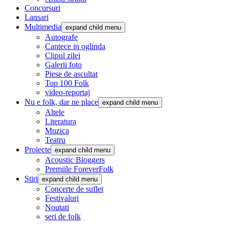
Concursuri
Lansari
Multimedia
expand child menu
Autografe
Cantece in oglinda
Clipul zilei
Galerii foto
Piese de ascultat
Top 100 Folk
video-reportaj
Nu e folk, dar ne place
expand child menu
Altele
Literatura
Muzica
Teatru
Proiecte
expand child menu
Acoustic Bloggers
Premiile ForeverFolk
Stiri
expand child menu
Concerte de suflet
Festivaluri
Noutati
seri de folk