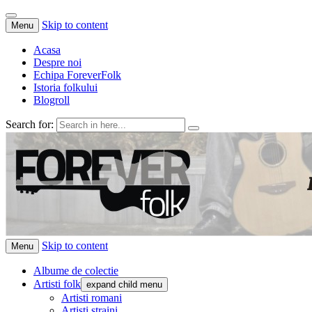
Skip to content
Menu
Acasa
Despre noi
Echipa ForeverFolk
Istoria folkului
Blogroll
Search for:
ForeverFolk
Muzica sufletului tau
Skip to content
Menu
Albume de colectie
Artisti folk
expand child menu
Artisti romani
Artisti straini