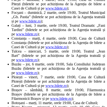
Pitești (biletele se pot achiziționa de la Agenția de bilete a
Casei de Cultură și pe
www.bilete.ro
);
Focșani – duminică, 2 martie, orele 19:00, Teatrul Municipal
„Gh. Pastia” (biletele se pot achiziționa de la Agenția teatrală
și pe
www.bilete.ro
);
Galați – luni, 3 martie, orele 19:00, Teatrul Dramatic „Fani
Tardini” (biletele se pot achiziționa de la Agenția teatrală și
pe
www.bilete.ro
);
Constanța – marți, 4 martie, orele 19:00, Casa de Cultură
Constanța (biletele se pot achiziționa de la Agenția de bilete a
Casei de Cultură și pe
www.bilete.ro
);
Tulcea – miercuri, 5 martie, orele 19:00, Teatrul „Jean
Bart” (biletele se pot achiziționa de la Agenția teatrală și
pe
www.bilete.ro
);
Buzău – joi, 6 martie, orele 19:00, Sala Consiliului Județean
Buzău (biletele se pot achiziționa de la Agenția teatrală și
pe
www.bilete.ro
);
Ploiești – vineri, 7 martie, orele 19:00, Casa de Cultură
Ploiești (biletele se pot achiziționa de la Agenția de bilete a
Casei de Cultură și pe
www.bilete.ro
);
Brașov – sâmbătă, 8 martie, orele 19:00, Filarmonica
Brașov (biletele se pot achiziționa de la Agenția de bilete a
Filarmonicii Brașov și pe
www.bilete.ro
);
Botoșani – marți, 11 martie, orele 19:00, Casa de Cultură;