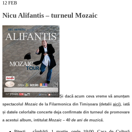
12
FEB
Nicu Alifantis – turneul Mozaic
Și dacă acum ceva vreme vă anunțam
spectacolul
Mozaic
de la Filarmonica din Timișoara (detalii
aici
), iată
și datele celorlalte concerte deja confirmate din turneul de promovare
a acestui album, intitulat
Mozaic – 40 de ani de muzică
.
Pitești – sâmbătă, 1 martie, orele 19:00, Casa de Cultură