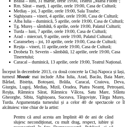
Brăila – luni, 31 martie, orele 19:00, Teatrul „Maria Filotti”;
Rm. Sărat – marți, 1 aprilie, orele 19:00, Casa de Cultură;
Mediaș – joi, 3 aprilie, orele 19:00, Sala Traube;
Sighișoara – vineri, 4 aprilie, orele 19:00, Casa de Cultură;
Alba Iulia – duminică, 5 aprilie, orele 19:00, Casa de Cultură;
Tg. Mureș – sâmbătă, 6 aprilie, orele 19:00, Palatul Culturii;
Turda – luni, 7 aprilie, orele 19:00, Casa de Cultură;
Arad – miercuri, 9 aprilie, orele 19:00, Palatul Cultural;
Caransebeș – joi, 10 aprilie, orele 19:00, Casa de Cultură;
Reșița – vineri, 11 aprilie,orele 19:00, Casa de Cultură;
Drobeta Tr. Severin – sâmbătă, 12 aprilie, orele 19:00, Casa
Tineretului;
Caracal – duminică, 13 aprilie, orele 19:00, Teatrul Național.
Început în decembrie 2013, cu două concerte la Cluj-Napoca și Iași,
turneul
Mozaic
mai include Alba Iulia, Arad, Bacău, Baia Mare,
Bârlad, Bistrița, Botoșani, Brăila, Caracal, Craiova, Deva,
Giurgiu, Lugoj, Mediaș, Mizil, Oradea, Piatra Neamț, Petroșani,
Reșița, Râmnicu Sărat, Râmnicu Vâlcea, Satu Mare, Sfântu
Gheorghe, Sibiu, Sighișoara, Suceava, Târgoviște, Târgu Mureș,
Turda. Argumentația turneului și a celor 40 de spectacole ce îl
alcătuiesc vine chiar de la artist:
Pentru că anul acesta am împlinit 40 de ani de când
slujesc necondiționat, cu mult drag, respect, iubire și