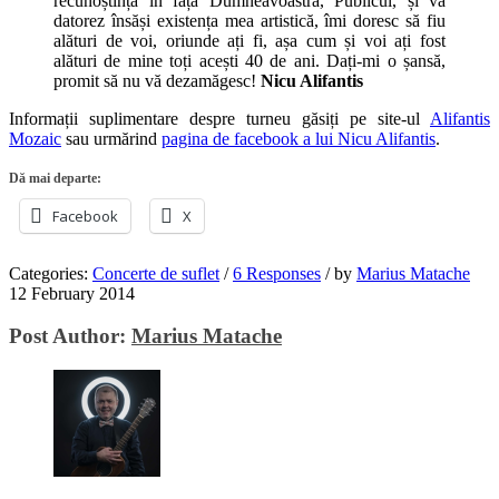
recunoștință în fața Dumneavoastră, Publicul, și vă
datorez însăși existența mea artistică, îmi doresc să fiu
alături de voi, oriunde ați fi, așa cum și voi ați fost
alături de mine toți acești 40 de ani. Dați-mi o șansă,
promit să nu vă dezamăgesc!
Nicu Alifantis
Informații suplimentare despre turneu găsiți pe site-ul
Alifantis
Mozaic
sau urmărind
pagina de facebook a lui Nicu Alifantis
.
Dă mai departe:
Facebook
X
Categories:
Concerte de suflet
/
6 Responses
/
by
Marius Matache
12 February 2014
Post Author:
Marius Matache