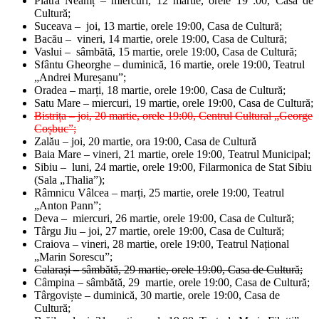
Piatra Neamț – miercuri, 12 martie, orele 19 :00, Casa de
Cultură;
Suceava – joi, 13 martie, orele 19:00, Casa de Cultură;
Bacău – vineri, 14 martie, orele 19:00, Casa de Cultură;
Vaslui – sâmbătă, 15 martie, orele 19:00, Casa de Cultură;
Sfântu Gheorghe
– duminică, 16 martie, orele 19:00, Teatrul
„Andrei Mureșanu”;
Oradea – marți, 18 martie, orele 19:00, Casa de Cultură;
Satu Mare – miercuri, 19 martie, orele 19:00, Casa de Cultură;
Bistrița – joi, 20 martie, orele 19:00, Centrul Cultural „George
Coșbuc”;
Zalău – joi, 20 martie, ora 19:00, Casa de Cultură
Baia Mare – vineri, 21 martie, orele 19:00, Teatrul Municipal;
Sibiu – luni, 24 martie, orele 19:00, Filarmonica de Stat Sibiu
(Sala „Thalia”);
Râmnicu Vâlcea – marți, 25 martie, orele 19:00, Teatrul
„Anton Pann”;
Deva – miercuri, 26 martie, orele 19:00, Casa de Cultură;
Târgu Jiu – joi, 27 martie, orele 19:00, Casa de Cultură;
Craiova – vineri, 28 martie, orele 19:00, Teatrul Național
„Marin Sorescu”;
Calarași – sâmbătă, 29 martie, orele 19:00, Casa de Cultură;
Câmpina – sâmbătă, 29 martie, orele 19:00, Casa de Cultură;
Târgoviște – duminică, 30 martie, orele 19:00, Casa de
Cultură;