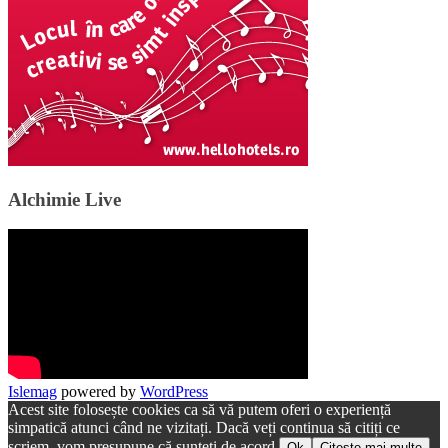
Alchimie Live
Islemag
powered by
WordPress
Acest site folosește cookies ca să vă putem oferi o experiență
simpatică atunci când ne vizitați. Dacă veți continua să citiți ce
scriem, vom presupune că sunteți de acord.
Ok
Citește mai multe