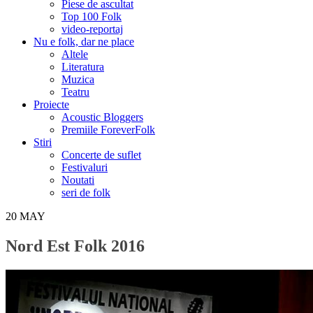
Piese de ascultat
Top 100 Folk
video-reportaj
Nu e folk, dar ne place
Altele
Literatura
Muzica
Teatru
Proiecte
Acoustic Bloggers
Premiile ForeverFolk
Stiri
Concerte de suflet
Festivaluri
Noutati
seri de folk
20
MAY
Nord Est Folk 2016