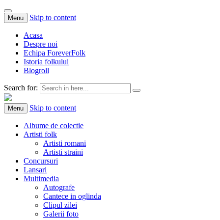
Skip to content
Menu
Acasa
Despre noi
Echipa ForeverFolk
Istoria folkului
Blogroll
Search for:
ForeverFolk
Muzica sufletului tau
Skip to content
Menu
Albume de colectie
Artisti folk
Artisti romani
Artisti straini
Concursuri
Lansari
Multimedia
Autografe
Cantece in oglinda
Clipul zilei
Galerii foto