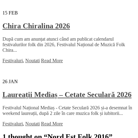
15
FEB
Chira Chiralina 2026
După cum am anunțat atunci când am publicat calendarul
festivalurilor folk din 2026, Festivalul Național de Muzică Folk
Chira...
Festivaluri
,
Noutati
Read More
26
JAN
Laureații Mediaș – Cetate Seculară 2026
Festivalul Național Mediaș - Cetate Seculară 2026 și-a desemnat în
weekend laureații, după 2 zile în care muzica folk și iubitorii...
Festivaluri
,
Noutati
Read More
1 thought on “
Nord Est Folk 2016
”