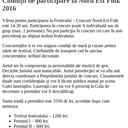
Condiţii de participare la Nord Est Folk
2016
Vârsta pentru participarea la Festivalul – Concurs Nord-Est Folk
este 14-30 ani. Participarea în concurs poate fi individuală sau de
grup (max. 2 persoane). Nu pot participa în concurs cei care în anii
precedenţi au obţinut trofeul festivalului.
Concurenţilor li se vor asigura condiţii de masă şi cazare pentru
zilele de festival. Cheltuielile de transport cad în sarcina
concurenților, nefiind decontate.
Juriul are în componenţa sa personalităti ale muzicii de gen.
Deciziile juriului sunt inatacabile. Juriul preselecţiei se va afla sub
directa coordonare a Preşedintelui juriului de concurs. Clasamentele
finale sunt confidenţiale şi vor fi făcute publice numai pe scena
Galei laureaţilor. Laureaţii care nu vor fi prezenţi la Gala de
decernare a premiilor vor fi descalificaţi.
Suma totală a premiilor este 3350 de lei, acordate dupa cum
urmeaza:
Trofeul festivalului – 1200 lei;
Premiul I – 900 lei;
Premiul II – 600 lei;