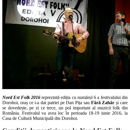
Nord Est Folk 2016
reprezintă ediția cu numărul 6 a festivalului din
Dorohoi, oraș ce i-a dat patriei pe Dan Pița sau
Fără Zahăr
și care
se dovedește, pe zi ce trece, un pol important al muzicii folk din
România. Festivalul va avea loc în perioada 18-19 iunie 2016, la
Casa de Cultură Municipală din Dorohoi.