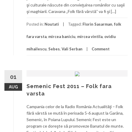
şi culturale născute din convieţuirea românilor cu saşii
şi maghiarii. Caravana „Folk fără vârstă” va fi şi […]
Posted in:
Noutati
Tagged:
Florin Sasarman
,
folk
fara varsta
,
mircea baniciu
,
mircea vintila
,
ovidiu
mihailescu
,
Sebes
,
Vali Serban
Comment
01
Semenic Fest 2011 – Folk fara
AUG
varsta
Campania celor de la Radio România Actualităţi – Folk
fără vârstă se mută în perioada 5-6 august la Garâna,
Semenic, în Poiana Lupului. Semenic Fest este un
program ce doreşte să promoveze Banatul de munte.