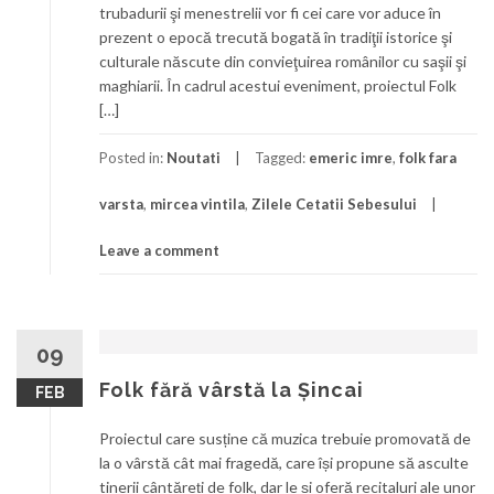
trubadurii şi menestrelii vor fi cei care vor aduce în
prezent o epocă trecută bogată în tradiţii istorice şi
culturale născute din convieţuirea românilor cu saşii şi
maghiarii. În cadrul acestui eveniment, proiectul Folk
[…]
Posted in:
Noutati
Tagged:
emeric imre
,
folk fara
varsta
,
mircea vintila
,
Zilele Cetatii Sebesului
Leave a comment
09
Folk fără vârstă la Șincai
FEB
Proiectul care susține că muzica trebuie promovată de
la o vârstă cât mai fragedă, care își propune să asculte
tinerii cântăreți de folk, dar le și oferă recitaluri ale unor