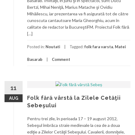
Basarab. Invitaţii, în juriu şi în spectacol, sunt Ducu
Bertzi, Mihai Neniţă, Marius Matache şi Ovidiu
Mihăilescu, iar prezentarea va fi asigurată tot de către
cunoscuta cantautoare Maria Gheorghiu, acum în
calitate de redactor la BucureştiFM. Proiectul Folk fără
[…]
Posted in:
Noutati
Tagged:
folk fara varsta
,
Matei
Basarab
Comment
11
Folk fără vârstă la Zilele Cetăţii
AUG
Sebeşului
Pentru trei zile, în perioada 17 – 19 august 2012,
Sebeşul îmbrăca straie medievale la cea de a doua
ediţie a Zilelor Cetăţii Sebeşului. Cavalerii, domniţele,