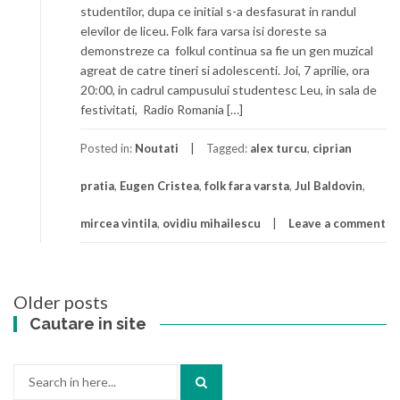
studentilor, dupa ce initial s-a desfasurat in randul
elevilor de liceu. Folk fara varsa isi doreste sa
demonstreze ca folkul continua sa fie un gen muzical
agreat de catre tineri si adolescenti. Joi, 7 aprilie, ora
20:00, in cadrul campusului studentesc Leu, in sala de
festivitati, Radio Romania […]
Posted in:
Noutati
Tagged:
alex turcu
,
ciprian
pratia
,
Eugen Cristea
,
folk fara varsta
,
Jul Baldovin
,
mircea vintila
,
ovidiu mihailescu
Leave a comment
Posts
Older posts
navigation
Cautare in site
Search
for: