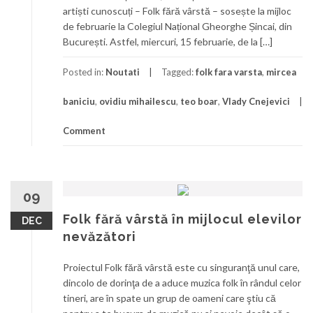
artiști cunoscuți – Folk fără vârstă – sosește la mijloc
de februarie la Colegiul Național Gheorghe Șincai, din
București. Astfel, miercuri, 15 februarie, de la […]
Posted in:
Noutati
Tagged:
folk fara varsta
,
mircea
baniciu
,
ovidiu mihailescu
,
teo boar
,
Vlady Cnejevici
Comment
09
Folk fără vârstă în mijlocul elevilor
DEC
nevăzători
Proiectul Folk fără vârstă este cu singuranţă unul care,
dincolo de dorinţa de a aduce muzica folk în rândul celor
tineri, are în spate un grup de oameni care ştiu că