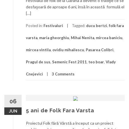
Festivalul de folk de la Gărâna a devenit o tradiţie ce se
desfaşoară de aproape 6 ani, însă în această formulă el
[…]
Posted in:
Festivaluri
Tagged:
ducu bertzi
,
folk fara
varsta
,
maria gheorghiu
,
Mihai Nenita
,
mircea baniciu
,
mircea vintila
,
ovidiu mihailescu
,
Pasarea Colibri
,
Pragul de sus
,
Semenic Fest 2011
,
teo boar
,
Vlady
Cnejevici
3 Comments
06
5 ani de Folk Fara Varsta
JUN
Proiectul Folk fără Vârstă a început ca un proiect