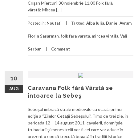
Crişan Miercuri, 30 noiembrie 11.00 Folk fără
vârstă: Mircea […]
Posted in:
Noutati
Tagged:
Alba Iulia
,
Daniel Avram
,
Florin Sasarman
,
folk fara varsta
,
mircea vintila
,
Vali
Serban
Comment
10
Caravana Folk fără Vârstă se
AUG
întoarce la Sebeş
Sebeşul îmbracă straie medievale cu ocazia primei
ediţie a “Zilelor Cetăţii Sebeşului”. Timp de trei zile, în
perioada 12 – 14 august 2011, cavalerii, domniţele,
trubadurii şi menestrelii vor fi cei care vor aduce în
prezent o epocă trecută bogată în tradiţii istorice