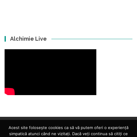
Alchimie Live
Acest site folosește cookies ca să vă putem oferi o experiență
simpatică atunci când ne vizitați. Dacă veți continua să citiți ce