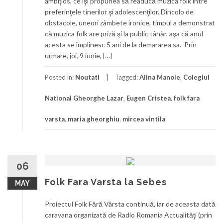
ambiţios, ce îşi propunea să readucă muzica folk între
preferinţele tinerilor şi adolescenţilor. Dincolo de
obstacole, uneori zâmbete ironice, timpul a demonstrat
că muzica folk are priză şi la public tânăr, aşa că anul
acesta se împlinesc 5 ani de la demararea sa. Prin
urmare, joi, 9 iunie, […]
Posted in:
Noutati
Tagged:
Alina Manole
,
Colegiul
National Gheorghe Lazar
,
Eugen Cristea
,
folk fara
varsta
,
maria gheorghiu
,
mircea vintila
06
Folk Fara Varsta la Sebes
MAY
Proiectul Folk Fără Vârsta continuă, iar de aceasta dată
caravana organizată de Radio Romania Actualităţi (prin