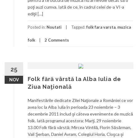
pentru a te bucura de muzică nu ai nevoie decât să o
poţi auzi cumva. Iată de ce, în cadrul celei de-a VI-a
ediţii […]
Posted in:
Noutati
Tagged:
folk fara varsta
,
muzica
folk
2 Comments
25
Folk fără vârstă la Alba Iulia de
NOV
Ziua Naţională
Manifestările dedicate Zilei Naţionale a României ce vor
avea loc la Alba Iulia în perioada 23 noiembrie – 3
decembrie 2011 includ şi câteva evenimente de muzică
folk. Iată programul acestora: Marţi, 29 noiembrie
13.00 Folk fără vârstă: Mircea Vintilă, Florin Săsărman,
Vali Şerban, Daniel Avram, Colegiul Horia, Cloşca şi