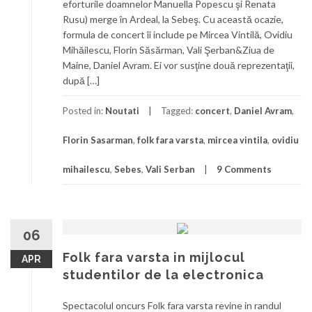
eforturile doamnelor Manuella Popescu şi Renata
Rusu) merge în Ardeal, la Sebeş. Cu această ocazie,
formula de concert îi include pe Mircea Vintilă, Ovidiu
Mihăilescu, Florin Săsărman, Vali Şerban&Ziua de
Maine, Daniel Avram. Ei vor susţine două reprezentaţii,
după […]
Posted in:
Noutati
Tagged:
concert
,
Daniel Avram
,
Florin Sasarman
,
folk fara varsta
,
mircea vintila
,
ovidiu
mihailescu
,
Sebes
,
Vali Serban
9 Comments
06
Folk fara varsta in mijlocul
APR
studentilor de la electronica
Spectacolul oncurs Folk fara varsta revine in randul