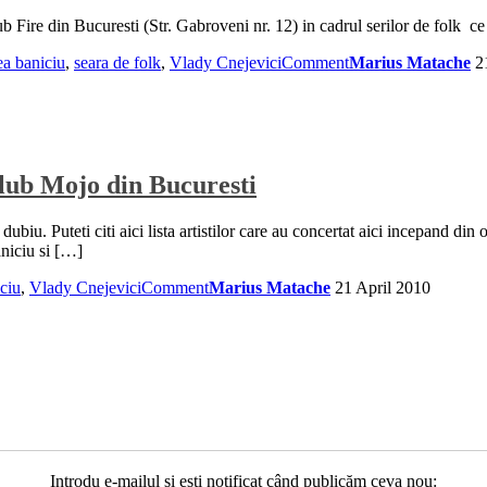
Fire din Bucuresti (Str. Gabroveni nr. 12) in cadrul serilor de folk ce 
ea baniciu
,
seara de folk
,
Vlady Cnejevici
Comment
Marius Matache
2
Club Mojo din Bucuresti
ubiu. Puteti citi aici lista artistilor care au concertat aici incepand din
aniciu si […]
ciu
,
Vlady Cnejevici
Comment
Marius Matache
21 April 2010
Introdu e-mailul și ești notificat când publicăm ceva nou: