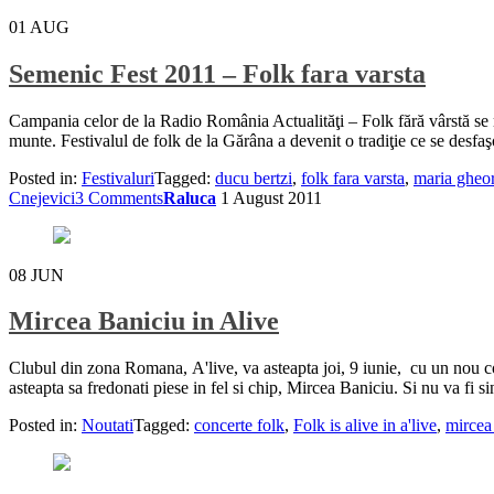
01
AUG
Semenic Fest 2011 – Folk fara varsta
Campania celor de la Radio România Actualităţi – Folk fără vârstă s
munte. Festivalul de folk de la Gărâna a devenit o tradiţie ce se desfa
Posted in:
Festivaluri
Tagged:
ducu bertzi
,
folk fara varsta
,
maria gheo
Cnejevici
3 Comments
Raluca
1 August 2011
08
JUN
Mircea Baniciu in Alive
Clubul din zona Romana, A'live, va asteapta joi, 9 iunie, cu un nou co
asteapta sa fredonati piese in fel si chip, Mircea Baniciu. Si nu va fi s
Posted in:
Noutati
Tagged:
concerte folk
,
Folk is alive in a'live
,
mircea