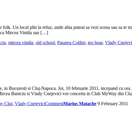
 folk. Un local plin la refuz, unde abia puteai sa vezi scena sau sa te mi
rca Mircea Vintila sau […]
iciu
,
mircea vintila
,
old school
,
Pasarea Colibri
,
teo boar
,
Vlady Cnejevi
, in Bucuresti si Cluj-Napoca. Joi, 10 februarie 2011, incepand cu ora 
, Mircea Baniciu si Vlady Cnejevici vor concerta in Club MyWay din Cl
y Cluj
,
Vlady Cnejevici
Comment
Marius Matache
9 February 2011