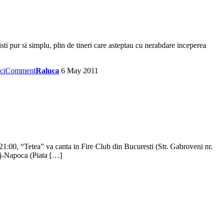
sti pur si simplu, plin de tineri care asteptau cu nerabdare inceperea
ci
Comment
Raluca
6 May 2011
21:00, “Tetea” va canta in Fire Club din Bucuresti (Str. Gabroveni nr.
uj-Napoca (Piata […]