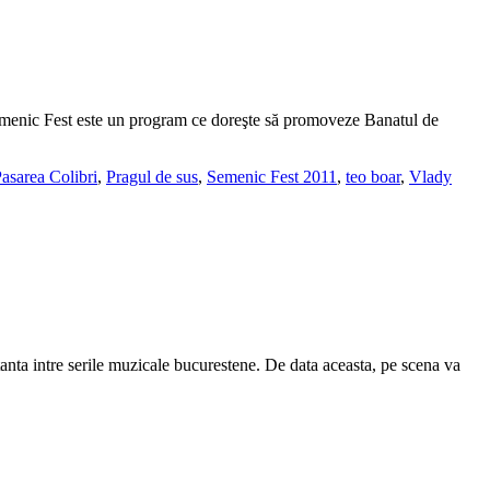
emenic Fest este un program ce doreşte să promoveze Banatul de
asarea Colibri
,
Pragul de sus
,
Semenic Fest 2011
,
teo boar
,
Vlady
anta intre serile muzicale bucurestene. De data aceasta, pe scena va