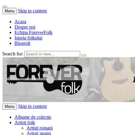
Skip to content
Menu
Acasa
Despre noi
Echipa ForeverFolk
Istoria folkului
Blogroll
Search for:
ForeverFolk
Muzica sufletului tau
Skip to content
Menu
Albume de colectie
Artisti folk
Artisti romani
Artisti straini