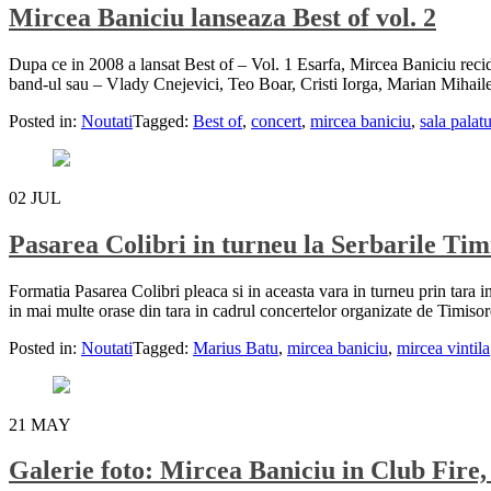
Mircea Baniciu lanseaza Best of vol. 2
Dupa ce in 2008 a lansat Best of – Vol. 1 Esarfa, Mircea Baniciu recidi
band-ul sau – Vlady Cnejevici, Teo Boar, Cristi Iorga, Marian Mihaile
Posted in:
Noutati
Tagged:
Best of
,
concert
,
mircea baniciu
,
sala palatu
02
JUL
Pasarea Colibri in turneu la Serbarile Ti
Formatia Pasarea Colibri pleaca si in aceasta vara in turneu prin tara
in mai multe orase din tara in cadrul concertelor organizate de Timisor
Posted in:
Noutati
Tagged:
Marius Batu
,
mircea baniciu
,
mircea vintila
21
MAY
Galerie foto: Mircea Baniciu in Club Fire,