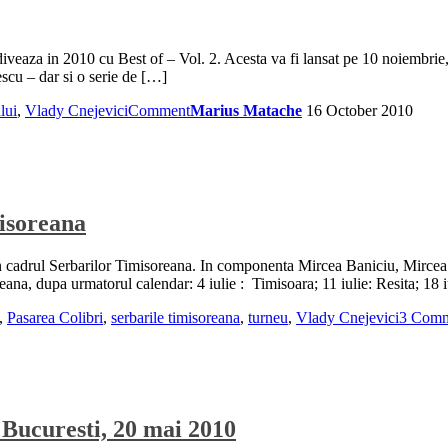
veaza in 2010 cu Best of – Vol. 2. Acesta va fi lansat pe 10 noiembrie, 
scu – dar si o serie de […]
lui
,
Vlady Cnejevici
Comment
Marius Matache
16 October 2010
misoreana
 in cadrul Serbarilor Timisoreana. In componenta Mircea Baniciu, Mircea
eana, dupa urmatorul calendar: 4 iulie : Timisoara; 11 iulie: Resita; 18 i
,
Pasarea Colibri
,
serbarile timisoreana
,
turneu
,
Vlady Cnejevici
3 Comm
 Bucuresti, 20 mai 2010