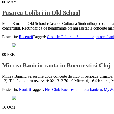
06
MAY
Pasarea Colibri in Old School
Marti, 3 mai, in Old School (Casa de Cultura a Studentilor) se canta iar
concertului. Recunosc ca de nenumarate ori am asistat la concerte ma
Posted in:
Recenzii
Tagged:
Casa de Cultura a Studentilor
,
mircea ban
09
FEB
Mircea Baniciu canta in Bucuresti si Cluj
Mircea Baniciu va sustine doua concerte de club in perioada urmatoare
12). Telefon pentru rezervari: 021.312.70.19 Miercuri, 16 februarie
Posted in:
Noutati
Tagged:
Fire Club Bucuresti
,
mircea baniciu
,
MyWa
16
OCT