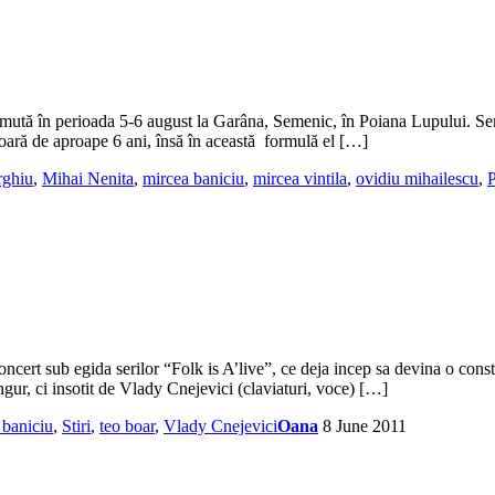
e mută în perioada 5-6 august la Garâna, Semenic, în Poiana Lupului. S
şoară de aproape 6 ani, însă în această formulă el […]
rghiu
,
Mihai Nenita
,
mircea baniciu
,
mircea vintila
,
ovidiu mihailescu
,
P
ncert sub egida serilor “Folk is A’live”, ce deja incep sa devina o const
ingur, ci insotit de Vlady Cnejevici (claviaturi, voce) […]
 baniciu
,
Stiri
,
teo boar
,
Vlady Cnejevici
Oana
8 June 2011