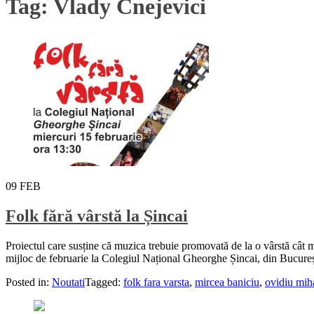
Tag:
Vlady Cnejevici
09
FEB
Folk fără vârstă la Șincai
Proiectul care susține că muzica trebuie promovată de la o vârstă cât mai 
mijloc de februarie la Colegiul Național Gheorghe Șincai, din Bucureșt
Posted in:
Noutati
Tagged:
folk fara varsta
,
mircea baniciu
,
ovidiu mih