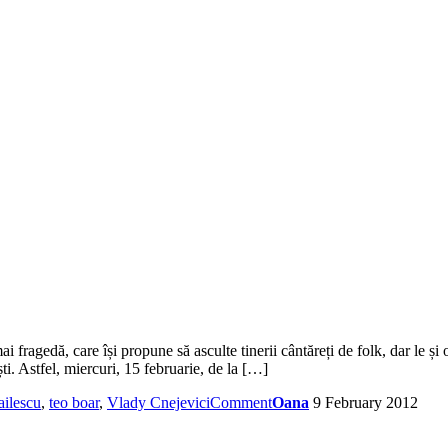
fragedă, care își propune să asculte tinerii cântăreți de folk, dar le și of
i. Astfel, miercuri, 15 februarie, de la […]
ailescu
,
teo boar
,
Vlady Cnejevici
Comment
Oana
9 February 2012