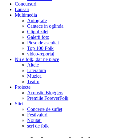
Concursuri
Lansari
Multimedia
Autografe
Cantece in oglinda
Clipul zilei
Galerii foto
Piese de ascultat
Top 100 Folk
video-reportaj
Nu e folk, dar ne place
Altele
Literatura
Muzica
Teatru
Proiecte
Acoustic Bloggers
Premiile ForeverFolk
Stiri
Concerte de suflet
Festivaluri
Noutati
seri de folk