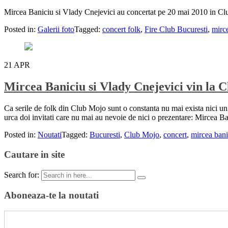
Mircea Baniciu si Vlady Cnejevici au concertat pe 20 mai 2010 in Club 
Posted in:
Galerii foto
Tagged:
concert folk
,
Fire Club Bucuresti
,
mirc
21
APR
Mircea Baniciu si Vlady Cnejevici vin la 
Ca serile de folk din Club Mojo sunt o constanta nu mai exista nici un d
urca doi invitati care nu mai au nevoie de nici o prezentare: Mircea B
Posted in:
Noutati
Tagged:
Bucuresti
,
Club Mojo
,
concert
,
mircea bani
Cautare in site
Search for:
Aboneaza-te la noutati